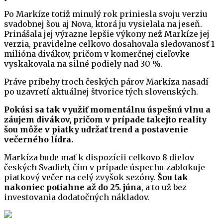
Po Markíze totiž minulý rok priniesla svoju verziu
svadobnej šou aj Nova, ktorá ju vysielala na jeseň.
Prinášala jej výrazne lepšie výkony než Markíze jej
verzia, pravidelne celkovo dosahovala sledovanosť 1
milióna divákov, pričom v komerčnej cieľovke
vyskakovala na silné podiely nad 30 %.
Práve príbehy troch českých párov Markíza nasadí
po uzavretí aktuálnej štvorice tých slovenských.
Pokúsi sa tak využiť momentálnu úspešnú vlnu a
záujem divákov, pričom v prípade takejto reality
šou môže v piatky udržať trend a postavenie
večerného lídra.
Markíza bude mať k dispozícii celkovo 8 dielov
českých Svadieb, čím v prípade úspechu zablokuje
piatkový večer na celý zvyšok sezóny.
Šou tak
nakoniec potiahne až do 25. júna
, a to už bez
investovania dodatočných nákladov.