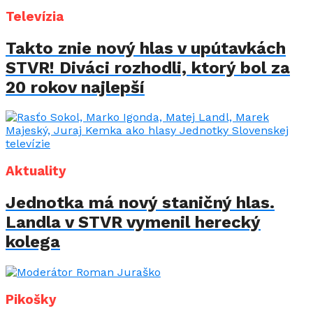
Televízia
Takto znie nový hlas v upútavkách
STVR! Diváci rozhodli, ktorý bol za
20 rokov najlepší
Aktuality
Jednotka má nový staničný hlas.
Landla v STVR vymenil herecký
kolega
Pikošky