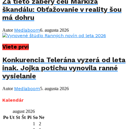
Za tieto zábery čelí Markíza
škandálu: Obťažovanie v reality šou
má dohru
Mediaboom
Autor
6. augusta 2026
Viete prví
Konkurencia Telerána vyzerá od leta
inak. Jojka potichu vynovila ranné
vysielanie
Mediaboom
Autor
5. augusta 2026
Kalendár
august 2026
Po
Ut
St
Št
Pi
So
Ne
1
2