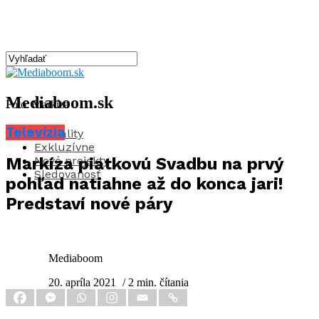
Mediaboom.sk
Foto: Markíza
Televízia
Aktuality
Exkluzívne
Nové projekty
Markíza piatkovú Svadbu na prvý
Sledovanosť
pohľad natiahne až do konca jari!
Predstaví nové páry
Mediaboom
20. apríla 2021
/ 2 min. čítania