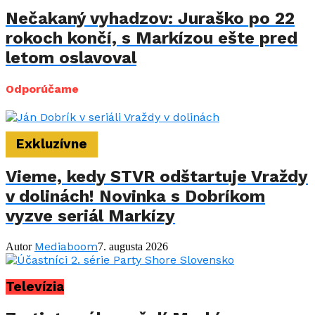
Nečakaný vyhadzov: Juraško po 22
rokoch končí, s Markízou ešte pred
letom oslavoval
Odporúčame
Exkluzívne
Vieme, kedy STVR odštartuje Vraždy
v dolinách! Novinka s Dobríkom
vyzve seriál Markízy
Mediaboom
Autor
7. augusta 2026
Televízia