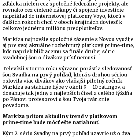
zďaleka nielen cez spoločné federálne projekty, ale
rovnako cez cielené nákupy či spojené investície
napríklad do internetovej platformy Voyo, ktorú v
ďalších rokoch chcú v oboch krajinách doviesť k
celkovo jednému miliónu predplatiteľov.
Markíza najnovšie spoločné zázemie s Novou využije
aj pre svoj aktuálne rozbehnutý piatkový prime-time,
kde napriek blížiacemu sa finále druhej série
svadobnej šou o divákov prísť nemusí.
Televízii v tomto roku výrazne porástla sledovanosť
šou
Svadba na prvý pohľad
, ktorá s druhou sériou
oslovila viac divákov ako vlaňajší pilotný ročník.
Markíza sa stabilne hýbe v okolí 9 – 10 ratingov, a
dosahuje tak jedny z najlepších čísel z celého týždňa
po Pánovi profesorovi a šou Tvoja tvár znie
povedome.
Markíza pritom aktuálny trend v piatkovom
prime-time bude môcť ešte natiahnuť.
Kým 2. sériu Svadby na prvý pohľad uzavrie už o dva