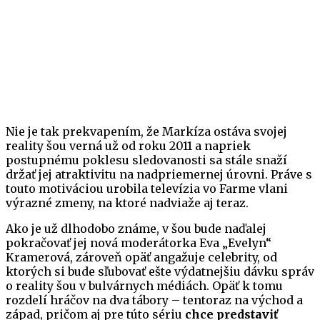
Nie je tak prekvapením, že Markíza ostáva svojej
reality šou verná už od roku 2011 a napriek
postupnému poklesu sledovanosti sa stále snaží
držať jej atraktivitu na nadpriemernej úrovni. Práve s
touto motiváciou urobila televízia vo Farme vlani
výrazné zmeny, na ktoré nadviaže aj teraz.
Ako je už dlhodobo známe, v šou bude naďalej
pokračovať jej nová moderátorka Eva „Evelyn“
Kramerová, zároveň opäť angažuje celebrity, od
ktorých si bude sľubovať ešte výdatnejšiu dávku správ
o reality šou v bulvárnych médiách. Opäť k tomu
rozdelí hráčov na dva tábory – tentoraz na východ a
západ, pričom aj pre túto sériu
chce predstaviť