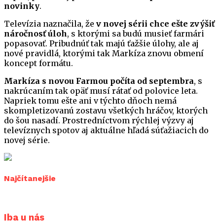
novinky
.
Televízia naznačila, že
v novej sérii chce ešte zvýšiť
náročnosť úloh
, s ktorými sa budú musieť farmári
popasovať. Pribudnúť tak majú ťažšie úlohy, ale aj
nové pravidlá, ktorými tak Markíza znovu obmení
koncept formátu.
Markíza s novou Farmou počíta od septembra
, s
nakrúcaním tak opäť musí rátať od polovice leta.
Napriek tomu ešte ani v týchto dňoch nemá
skompletizovanú zostavu všetkých hráčov, ktorých
do šou nasadí. Prostredníctvom rýchlej výzvy aj
televíznych spotov aj aktuálne hľadá súťažiacich do
novej série.
Najčítanejšie
Iba u nás