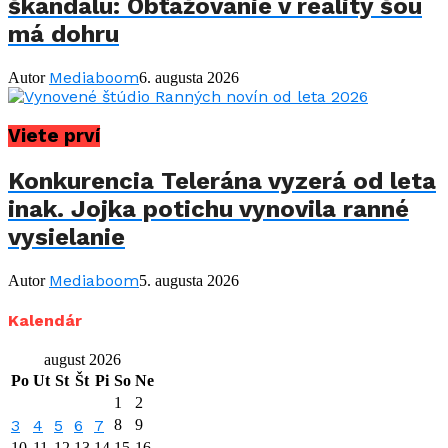
škandálu: Obťažovanie v reality šou
má dohru
Mediaboom
Autor
6. augusta 2026
Viete prví
Konkurencia Telerána vyzerá od leta
inak. Jojka potichu vynovila ranné
vysielanie
Mediaboom
Autor
5. augusta 2026
Kalendár
august 2026
Po
Ut
St
Št
Pi
So
Ne
1
2
3
4
5
6
7
8
9
10
11
12
13
14
15
16