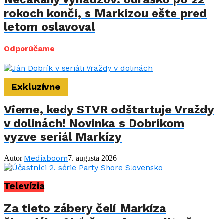
rokoch končí, s Markízou ešte pred
letom oslavoval
Odporúčame
Exkluzívne
Vieme, kedy STVR odštartuje Vraždy
v dolinách! Novinka s Dobríkom
vyzve seriál Markízy
Mediaboom
Autor
7. augusta 2026
Televízia
Za tieto zábery čelí Markíza