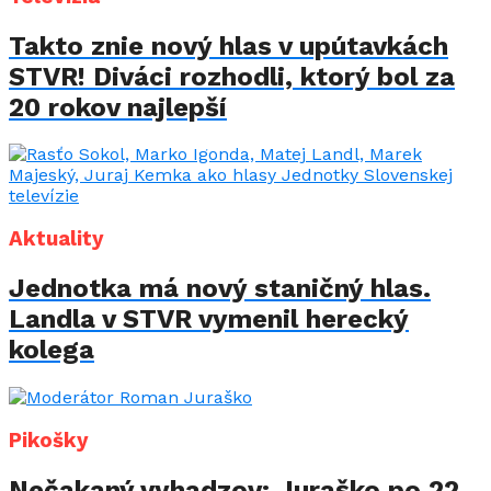
Takto znie nový hlas v upútavkách
STVR! Diváci rozhodli, ktorý bol za
20 rokov najlepší
Aktuality
Jednotka má nový staničný hlas.
Landla v STVR vymenil herecký
kolega
Pikošky
Nečakaný vyhadzov: Juraško po 22