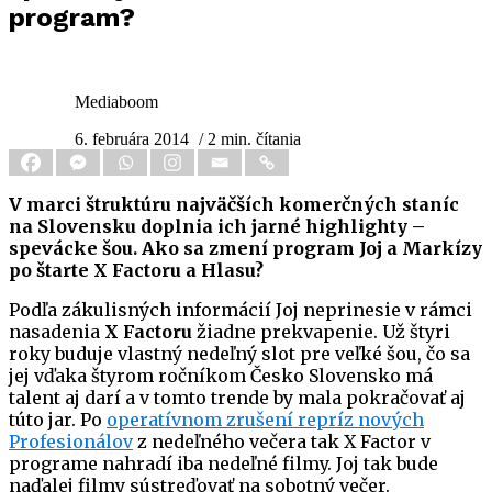
program?
Mediaboom
6. februára 2014
/ 2 min. čítania
V marci štruktúru najväčších komerčných staníc
na Slovensku doplnia ich jarné highlighty –
spevácke šou. Ako sa zmení program Joj a Markízy
po štarte X Factoru a Hlasu?
Podľa zákulisných informácií Joj neprinesie v rámci
nasadenia
X Factoru
žiadne prekvapenie. Už štyri
roky buduje vlastný nedeľný slot pre veľké šou, čo sa
jej vďaka štyrom ročníkom Česko Slovensko má
talent aj darí a v tomto trende by mala pokračovať aj
túto jar. Po
operatívnom zrušení repríz nových
Profesionálov
z nedeľného večera tak X Factor v
programe nahradí iba nedeľné filmy. Joj tak bude
naďalej filmy sústreďovať na sobotný večer.