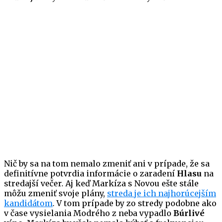
Nič by sa na tom nemalo zmeniť ani v prípade, že sa
definitívne potvrdia informácie o zaradení
Hlasu
na
stredajší večer. Aj keď Markíza s Novou ešte stále
môžu zmeniť svoje plány,
streda je ich najhorúcejším
kandidátom
. V tom prípade by zo stredy podobne ako
v čase vysielania Modrého z neba vypadlo
Búrlivé