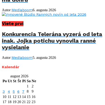
Mediaboom
Autor
6. augusta 2026
Viete prví
Konkurencia Telerána vyzerá od leta
inak. Jojka potichu vynovila ranné
vysielanie
Mediaboom
Autor
5. augusta 2026
Kalendár
august 2026
Po
Ut
St
Št
Pi
So
Ne
1
2
3
4
5
6
7
8
9
10
11
12
13
14
15
16
17
18
19
20
21
22
23