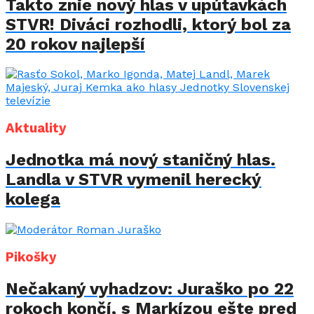
Takto znie nový hlas v upútavkách
STVR! Diváci rozhodli, ktorý bol za
20 rokov najlepší
Aktuality
Jednotka má nový staničný hlas.
Landla v STVR vymenil herecký
kolega
Pikošky
Nečakaný vyhadzov: Juraško po 22
rokoch končí, s Markízou ešte pred