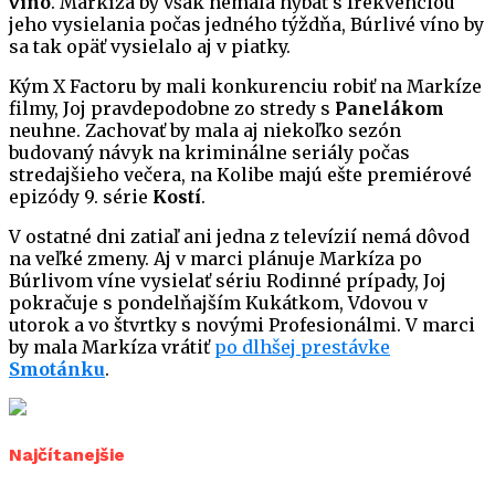
víno
. Markíza by však nemala hýbať s frekvenciou
jeho vysielania počas jedného týždňa, Búrlivé víno by
sa tak opäť vysielalo aj v piatky.
Kým X Factoru by mali konkurenciu robiť na Markíze
filmy, Joj pravdepodobne zo stredy s
Panelákom
neuhne. Zachovať by mala aj niekoľko sezón
budovaný návyk na kriminálne seriály počas
stredajšieho večera, na Kolibe majú ešte premiérové
epizódy 9. série
Kostí
.
V ostatné dni zatiaľ ani jedna z televízií nemá dôvod
na veľké zmeny. Aj v marci plánuje Markíza po
Búrlivom víne vysielať sériu Rodinné prípady, Joj
pokračuje s pondelňajším Kukátkom, Vdovou v
utorok a vo štvrtky s novými Profesionálmi. V marci
by mala Markíza vrátiť
po dlhšej prestávke
Smotánku
.
Najčítanejšie