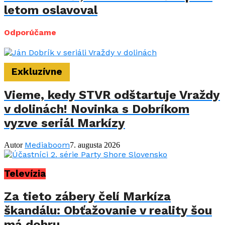
letom oslavoval
Odporúčame
Exkluzívne
Vieme, kedy STVR odštartuje Vraždy
v dolinách! Novinka s Dobríkom
vyzve seriál Markízy
Mediaboom
Autor
7. augusta 2026
Televízia
Za tieto zábery čelí Markíza
škandálu: Obťažovanie v reality šou
má dohru