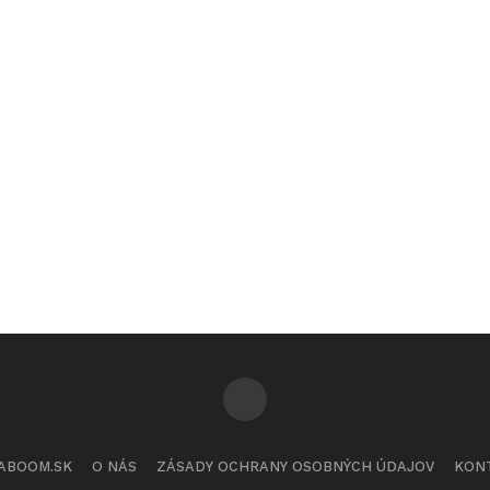
ABOOM.SK
O NÁS
ZÁSADY OCHRANY OSOBNÝCH ÚDAJOV
KON