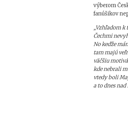
výberom Česke
fanúšikov nep
„Vzhľadom k t
Čechmi nevyhr
No keďže máme
tam majú veľm
väčšiu motivác
kde nebrali m
vtedy boli Maj
a to dnes nad 