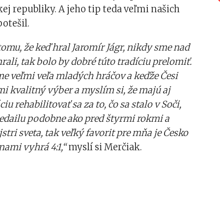
j republiky. A jeho tip teda veľmi našich
otešil.
omu, že keď hral Jaromír Jágr, nikdy sme nad
ali, tak bolo by dobré túto tradíciu prelomiť.
 veľmi veľa mladých hráčov a keďže Česi
i kvalitný výber a myslím si, že majú aj
iu rehabilitovať sa za to, čo sa stalo v Soči,
edailu podobne ako pred štyrmi rokmi a
stri sveta, tak veľký favorit pre mňa je Česko
nami vyhrá 4:1,“
myslí si Merčiak.