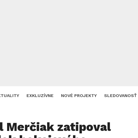
KTUALITY
EXKLUZÍVNE
NOVÉ PROJEKTY
SLEDOVANOSŤ
 Merčiak zatipoval