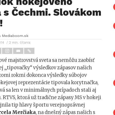
dok hokejového
a s Čechmi. Slovákom
!
a Mediaboom.sk
014
/ 2 min. čítania
ové majstrovstvá sveta sa nemôžu zaobísť
j „tipovačky“ výsledkov zápasov našich
 tromi rokmi dokonca výsledky súbojov
kejovej reprezentácie tipovala korytnačka,
tvá sa len v minimálnych prípadoch stali aj
 RTVS, ktorá už tradične zápasy MS v hokeji
ejnila tip hlavy športu verejnoprávnej
cela Merčiaka
, na dnešný zápas našich s