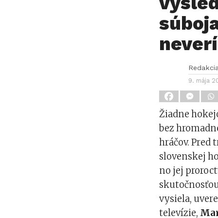
výsle
súboj
neverí
Redakci
9. mája 2
Žiadne hokej
bez hromadne
hráčov. Pred
slovenskej ho
no jej proroc
skutočnosťou.
vysiela, uver
televízie,
Mar