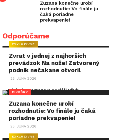
Zuzana konečne urobí
rozhodnutie: Vo finále ju
čaká poriadne
prekvapenie!
Odporúčame
EXKLUZÍVNE
Zvrat v jednej z najhorších
prevádzok Na nože! Zatvorený
podnik nečakane otvoril
25. JÚNA 2026
PIKOŠKY
Zuzana konečne urobí
rozhodnutie: Vo finále ju čaká
poriadne prekvapenie!
25. JÚNA 2026
EXKLUZÍVNE