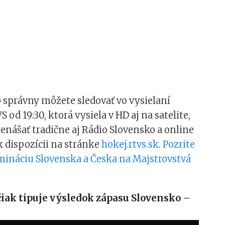
ip správny môžete sledovať vo vysielaní
od 19:30, ktorá vysiela v HD aj na satelite,
enášať tradične aj Rádio Slovensko a online
 dispozícii na stránke
hokej.rtvs.sk
.
Pozrite
mináciu Slovenska a Česka na Majstrovstvá
iak tipuje výsledok zápasu Slovensko –