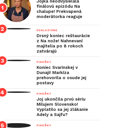
Jojka neodvysielala
finálovú epizódu Na
chalupe! Prekvapená
moderátorka reaguje
EXKLUZÍVNE
Drsný koniec reštaurácie
z Na nože! Nahnevaní
majitelia po 8 rokoch
zatvárajú
PIKOŠKY
Koniec Svarinskej v
Dunaji! Markíza
prehovorila o osude jej
postavy
PIKOŠKY
Joj ukončila prvú sériu
Milujem Slovensko!
Vyplatilo sa jej zlákanie
Adely a Sajfu?
PIKOŠKY