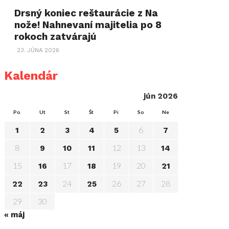
Drsný koniec reštaurácie z Na
nože! Nahnevaní majitelia po 8
rokoch zatvárajú
23. JÚNA 2026
Kalendár
jún 2026
Po
Ut
St
Št
Pi
So
Ne
6
1
2
3
4
5
7
8
12
13
9
10
11
14
15
17
19
20
16
18
21
24
26
27
28
22
23
25
29
30
« máj