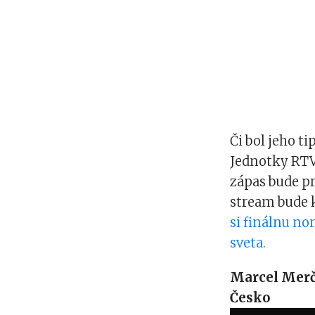
Či bol jeho t
Jednotky RTVS 
zápas bude pr
stream bude k
si finálnu no
sveta.
Marcel Merč
Česko