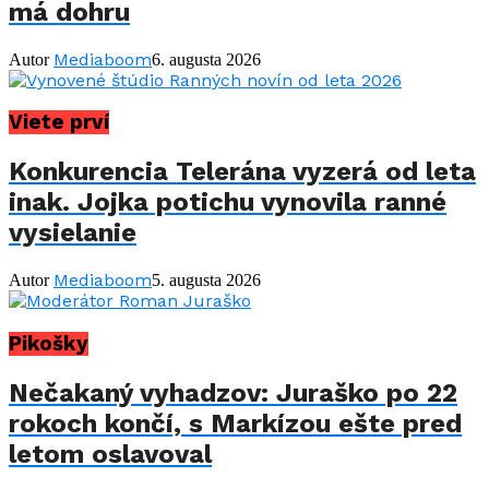
má dohru
Mediaboom
Autor
6. augusta 2026
Viete prví
Konkurencia Telerána vyzerá od leta
inak. Jojka potichu vynovila ranné
vysielanie
Mediaboom
Autor
5. augusta 2026
Pikošky
Nečakaný vyhadzov: Juraško po 22
rokoch končí, s Markízou ešte pred
letom oslavoval