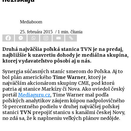
Mediaboom
25. februára 2015
/ 1 min. čítania
Druhá najväčšia poľská stanica TVN je na predaj,
najbližšie k uzavretiu dohody je mediálna skupina,
ktorej vydavateľstvo pôsobí aj u nás.
Synergia súčasných staníc smerom do Poľska. Aj to
bol plán amerického
Time Warner
, ktorý je
najväčším akcionárom skupiny CME, pod ktorú
patria aj stanice Markízy či Nova. Ako uviedol český
portál
Mediaguru.cz
, Time Warner mal podľa
poľských analytikov záujem kúpou nadpolovičného
51-percentného podielu v druhej najväčšej poľskej
stanici
TVN
prepojiť stanicu s kanálmi českej Novy,
no zdá sa, že k naplneniu veľkých plánov nedôjde.