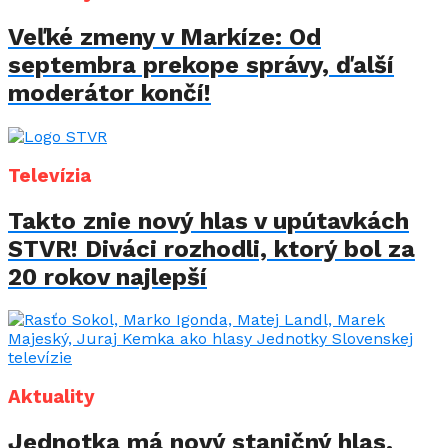
Veľké zmeny v Markíze: Od
septembra prekope správy, ďalší
moderátor končí!
Televízia
Takto znie nový hlas v upútavkách
STVR! Diváci rozhodli, ktorý bol za
20 rokov najlepší
Aktuality
Jednotka má nový staničný hlas.