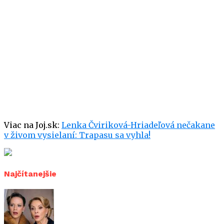
Viac na Joj.sk:
Lenka Čviriková-Hriadeľová nečakane
v živom vysielaní: Trapasu sa vyhla!
Najčítanejšie