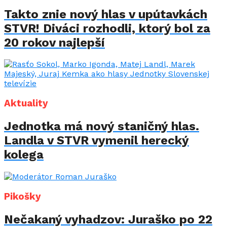
Takto znie nový hlas v upútavkách
STVR! Diváci rozhodli, ktorý bol za
20 rokov najlepší
Aktuality
Jednotka má nový staničný hlas.
Landla v STVR vymenil herecký
kolega
Pikošky
Nečakaný vyhadzov: Juraško po 22