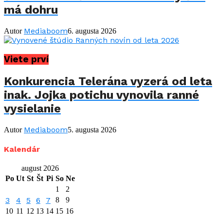
má dohru
Mediaboom
Autor
6. augusta 2026
Viete prví
Konkurencia Telerána vyzerá od leta
inak. Jojka potichu vynovila ranné
vysielanie
Mediaboom
Autor
5. augusta 2026
Kalendár
august 2026
Po
Ut
St
Št
Pi
So
Ne
1
2
3
4
5
6
7
8
9
10
11
12
13
14
15
16