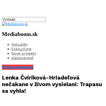
Mediaboom.sk
Aktuality
Exkluzívne
Nové projekty
Sledovanosť
Téma mesiaca
Lenka Čviriková-Hriadeľová
nečakane v živom vysielaní: Trapasu
sa vyhla!