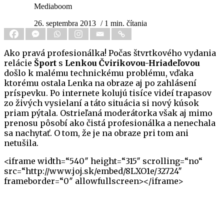
Mediaboom
26. septembra 2013
/ 1 min. čítania
Ako pravá profesionálka! Počas štvrtkového vydania
relácie
Šport
s
Lenkou Čvirikovou-Hriadeľovou
došlo k malému technickému problému, vďaka
ktorému ostala Lenka na obraze aj po zahlásení
príspevku. Po internete kolujú tisíce videí trapasov
zo živých vysielaní a táto situácia si nový kúsok
priam pýtala. Ostrieľaná moderátorka však aj mimo
prenosu pôsobí ako čistá profesionálka a nenechala
sa nachytať. O tom, že je na obraze pri tom ani
netušila.
<iframe width=“540″ height=“315″ scrolling=“no“
src=“http://www.joj.sk/embed/8LXO1e/32724″
frameborder=“0″ allowfullscreen></iframe>