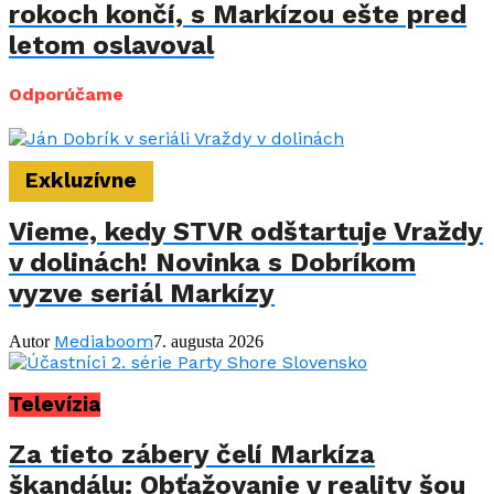
rokoch končí, s Markízou ešte pred
letom oslavoval
Odporúčame
Exkluzívne
Vieme, kedy STVR odštartuje Vraždy
v dolinách! Novinka s Dobríkom
vyzve seriál Markízy
Mediaboom
Autor
7. augusta 2026
Televízia
Za tieto zábery čelí Markíza
škandálu: Obťažovanie v reality šou