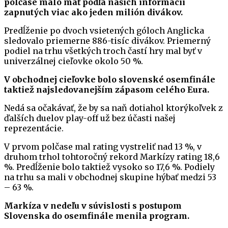
polčase malo mať podľa našich informácií
zapnutých viac ako jeden milión divákov.
Predĺženie po dvoch vsietených góloch Anglicka
sledovalo priemerne 886-tisíc divákov. Priemerný
podiel na trhu všetkých troch častí hry mal byť v
univerzálnej cieľovke okolo 50 %.
V obchodnej cieľovke bolo slovenské osemfinále
taktiež najsledovanejším zápasom celého Eura.
Nedá sa očakávať, že by sa naň dotiahol ktorýkoľvek z
ďalších duelov play-off už bez účasti našej
reprezentácie.
V prvom polčase mal rating vystreliť nad 13 %, v
druhom trhol tohtoročný rekord Markízy rating 18,6
%. Predĺženie bolo taktiež vysoko so 17,6 %. Podiely
na trhu sa mali v obchodnej skupine hýbať medzi 53
– 63 %.
Markíza v nedeľu v súvislosti s postupom
Slovenska do osemfinále menila program.