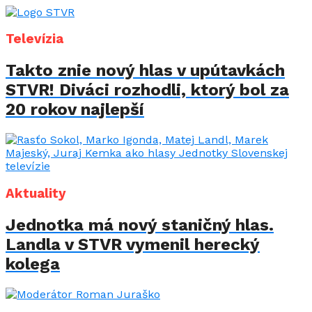
Televízia
Takto znie nový hlas v upútavkách
STVR! Diváci rozhodli, ktorý bol za
20 rokov najlepší
Aktuality
Jednotka má nový staničný hlas.
Landla v STVR vymenil herecký
kolega