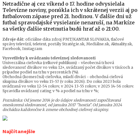
Netradične aj cez víkend o 17. hodine odvysielala
Televízne noviny, ponúkla ich v skrátenej verzii aj po
futbalovom zápase pred 21. hodinou. V ďalšie dni už
futbal spravodajské vysielanie nenaruší, na Markíze
sa všetky ďalšie stretnutia budú hrať až o 21:00.
Zdroje dát:
oficiálne dáta zdroj PMT/KANTAR SLOVAKIA, tlačové
správy televízií, teletext, portály Stratégie.sk, Mediálne.sk, Aktuality.sk,
Facebook, Instagram
Vysvetlivky k uvádzaniu televíznej sledovanosti
Univerzálna cieľovka (celkové publikum) - všeobecná trhová
sledovanosť divákov vo veku 12+, uvádzaný počet divákov v tisícoch a
prípadne podiel na trhu v percentách (%).
Obchodná (komerčná) cieľovka, mladí diváci - obchodná cieľová
skupina divákov vo veku 15-57 (v roku 2026). Do roku 2023 bola
uvádzaná vo veku 12-54 rokov, v 2024 13-55 rokov, v 2025 14-56 rokov.
Spravidla uvádzaný rating v % a podiel na trhu v %;
Poznámka: Od jesene 2014 je do údajov sledovanosti započítavaná
oneskorená sledovanosť, od januára 2017 "hostia". Od januára 2024
dochádza každoročne k zmene obchodnej cieľovej skupiny.
Najčítanejšie