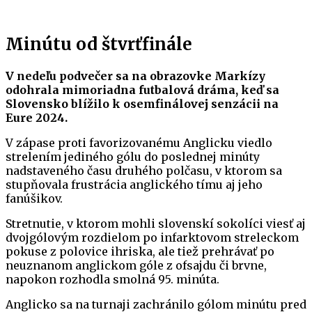
Minútu od štvrťfinále
V nedeľu podvečer sa na obrazovke Markízy
odohrala mimoriadna futbalová dráma, keď sa
Slovensko blížilo k osemfinálovej senzácii na
Eure 2024.
V zápase proti favorizovanému Anglicku viedlo
strelením jediného gólu do poslednej minúty
nadstaveného času druhého polčasu, v ktorom sa
stupňovala frustrácia anglického tímu aj jeho
fanúšikov.
Stretnutie, v ktorom mohli slovenskí sokolíci viesť aj
dvojgólovým rozdielom po infarktovom streleckom
pokuse z polovice ihriska, ale tiež prehrávať po
neuznanom anglickom góle z ofsajdu či brvne,
napokon rozhodla smolná 95. minúta.
Anglicko sa na turnaji zachránilo gólom minútu pred