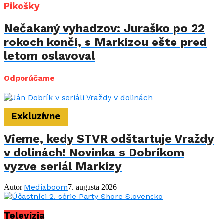
Pikošky
Nečakaný vyhadzov: Juraško po 22
rokoch končí, s Markízou ešte pred
letom oslavoval
Odporúčame
Exkluzívne
Vieme, kedy STVR odštartuje Vraždy
v dolinách! Novinka s Dobríkom
vyzve seriál Markízy
Mediaboom
Autor
7. augusta 2026
Televízia