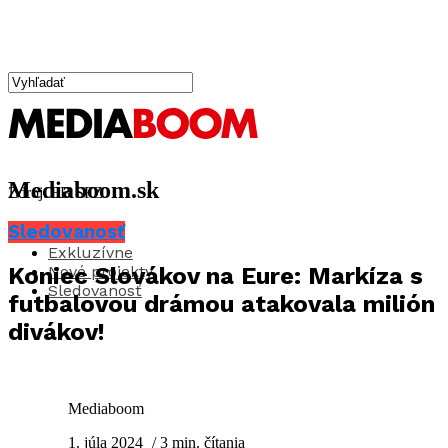
Mediaboom.sk
Zdroj: FB SFZ
Sledovanosť
Aktuality
Exkluzívne
Nové projekty
Koniec Slovákov na Eure: Markíza s
Sledovanosť
futbalovou drámou atakovala milión
divákov!
Mediaboom
1. júla 2024
/ 3 min. čítania