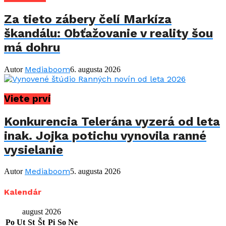
Za tieto zábery čelí Markíza
škandálu: Obťažovanie v reality šou
má dohru
Mediaboom
Autor
6. augusta 2026
Viete prví
Konkurencia Telerána vyzerá od leta
inak. Jojka potichu vynovila ranné
vysielanie
Mediaboom
Autor
5. augusta 2026
Kalendár
august 2026
Po
Ut
St
Št
Pi
So
Ne