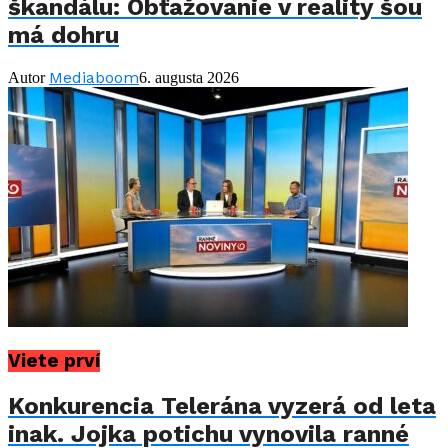
škandálu: Obťažovanie v reality šou
má dohru
Mediaboom
Autor
6. augusta 2026
Viete prví
Konkurencia Telerána vyzerá od leta
inak. Jojka potichu vynovila ranné