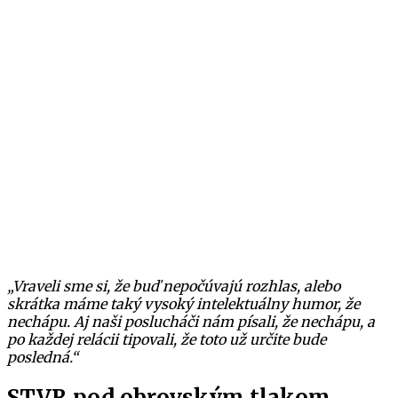
„Vraveli sme si, že buď nepočúvajú rozhlas, alebo
skrátka máme taký vysoký intelektuálny humor, že
nechápu. Aj naši poslucháči nám písali, že nechápu, a
po každej relácii tipovali, že toto už určite bude
posledná.“
STVR pod obrovským tlakom