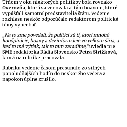
Tŕňom v oku niektorých politikov bola rovnako
Overovňa
, ktorá sa venovala aj tým hoaxom, ktoré
vypúšťali samotní predstavitelia štátu. Vedenie
rozhlasu neskôr odporúčalo redaktorom politické
témy vynechať.
„Na to sme povedali, že politici sú tí, ktorí mnohé
konšpirácie, hoaxy a dezinformácie vo veľkom šíria, a
keď to má výtlak, tak to tam zaradíme,“
uviedla pre
SME redaktorka Rádia Slovensko
Petra Strižková
,
ktorá na rubrike pracovala.
Rubriku vedenie časom presunulo zo silných
popoludňajších hodín do neskorého večera a
napokon úplne zrušilo.