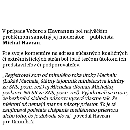
V prípade
Večere s Havranom
bol najväčším
problémom samotný jej moderátor – publicista
Michal Havran
.
Pre svoje komentáre na adresu súčasných koaličných
či extrémistických strán bol totiž terčom útokom ich
predstaviteľov či podporovateľov.
„Registroval som od minulého roka útoky Machalu
(Lukáš Machala, štátny tajomník ministerstva kultúry
za SNS, pozn. red.) aj Michelka (Roman Michelko,
poslanec NR SR za SNS, pozn. red). Vyjadrovali sa o tom,
že bezbrehá sloboda názorov vyzerá vlastne tak, že
niektorí už nemajú mať na názory priestor. To je tá
zaujímavá podstata chápania mediálneho priestoru
alebo toho, čo je sloboda slova,“
povedal Havran
pre
Denník N
.