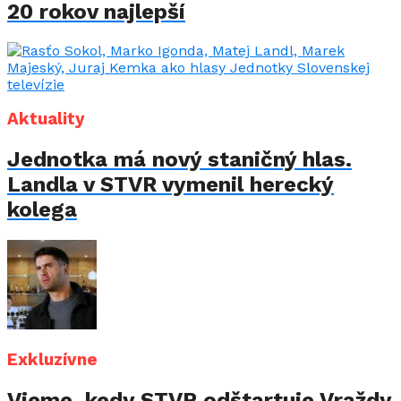
20 rokov najlepší
Aktuality
Jednotka má nový staničný hlas.
Landla v STVR vymenil herecký
kolega
Exkluzívne
Vieme, kedy STVR odštartuje Vraždy