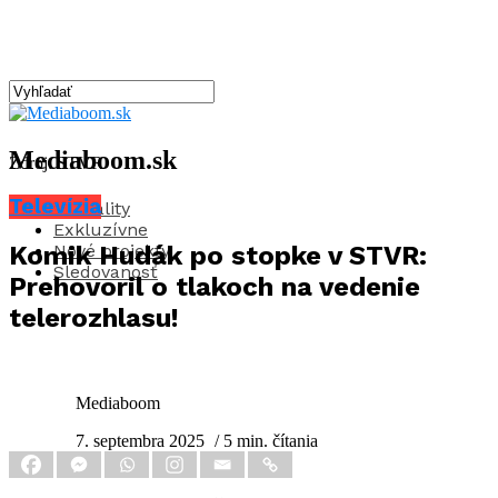
Mediaboom.sk
Zdroj: STVR
Televízia
Aktuality
Exkluzívne
Nové projekty
Komik Hudák po stopke v STVR:
Sledovanosť
Prehovoril o tlakoch na vedenie
telerozhlasu!
Mediaboom
7. septembra 2025
/ 5 min. čítania