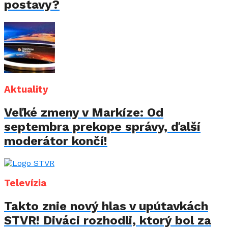
postavy?
Aktuality
Veľké zmeny v Markíze: Od
septembra prekope správy, ďalší
moderátor končí!
Televízia
Takto znie nový hlas v upútavkách
STVR! Diváci rozhodli, ktorý bol za