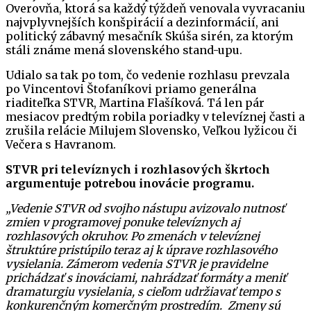
Overovňa, ktorá sa každý týždeň venovala vyvracaniu
najvplyvnejších konšpirácií a dezinformácií, ani
politický zábavný mesačník Skúša sirén, za ktorým
stáli známe mená slovenského stand-upu.
Udialo sa tak po tom, čo vedenie rozhlasu prevzala
po Vincentovi Štofaníkovi priamo generálna
riaditeľka STVR, Martina Flašíková. Tá len pár
mesiacov predtým robila poriadky v televíznej časti a
zrušila relácie Milujem Slovensko, Veľkou lyžicou či
Večera s Havranom.
STVR pri televíznych i rozhlasových škrtoch
argumentuje potrebou inovácie programu.
„Vedenie STVR od svojho nástupu avizovalo nutnosť
zmien v programovej ponuke televíznych aj
rozhlasových okruhov. Po zmenách v televíznej
štruktúre pristúpilo teraz aj k úprave rozhlasového
vysielania. Zámerom vedenia STVR je pravidelne
prichádzať s inováciami, nahrádzať formáty a meniť
dramaturgiu vysielania, s cieľom udržiavať tempo s
konkurenčným komerčným prostredím. Zmeny sú