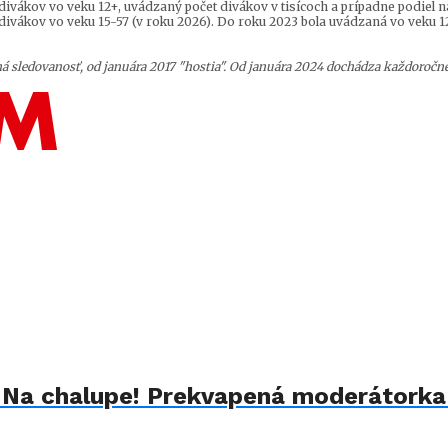
ivákov vo veku 12+, uvádzaný počet divákov v tisícoch a prípadne podiel na
ivákov vo veku 15-57 (v roku 2026). Do roku 2023 bola uvádzaná vo veku 12
á sledovanosť, od januára 2017 "hostia". Od januára 2024 dochádza každoročn
u Na chalupe! Prekvapená moderátorka