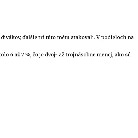
ivákov, ďalšie tri túto métu atakovali. V podieloch na
lo 6 až 7 %, čo je dvoj- až trojnásobne menej, ako sú