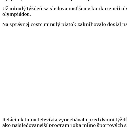
Už minulý týždeň sa sledovanosť šou v konkurencii o
olympiádou.
Na správnej ceste minulý piatok zaknihovalo dosiaľ naj
Reláciu k tomu televízia vynechávala pred dvomi týž
ako najsledovanejší program roka mimo športových sú