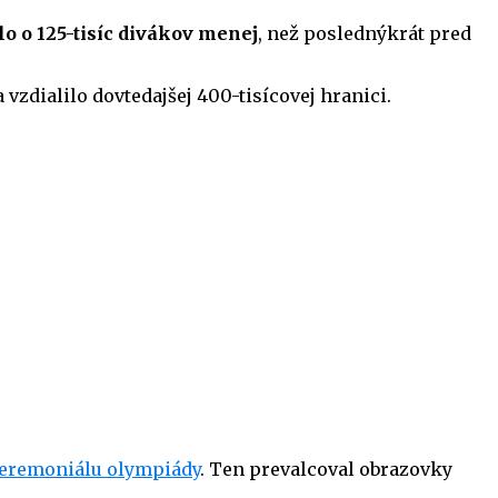
lo o 125-tisíc divákov menej
, než poslednýkrát pred
vzdialilo dovtedajšej 400-tisícovej hranici.
ceremoniálu olympiády
. Ten prevalcoval obrazovky