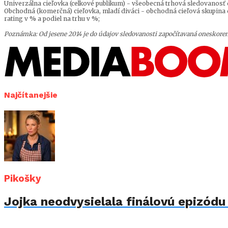
Univerzálna cieľovka (celkové publikum) - všeobecná trhová sledovanosť d
Obchodná (komerčná) cieľovka, mladí diváci - obchodná cieľová skupina d
rating v % a podiel na trhu v %;
Poznámka: Od jesene 2014 je do údajov sledovanosti započítavaná oneskoren
Najčítanejšie
Pikošky
Jojka neodvysielala finálovú epizód