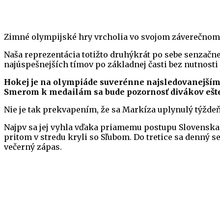
Zimné olympijské hry vrcholia vo svojom záverečnom t
Naša reprezentácia totižto druhýkrát po sebe senzačn
najúspešnejších tímov po základnej časti bez nutnosti h
Hokej je na olympiáde suverénne najsledovanejším 
Smerom k medailám sa bude pozornosť divákov ešte
Nie je tak prekvapením, že sa Markíza uplynulý týždeň
Najpv sa jej vyhla vďaka priamemu postupu Slovenska d
pritom v stredu kryli so Sľubom. Do tretice sa denný s
večerný zápas.