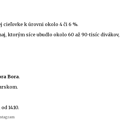
 cieľovke k úrovni okolo 4 či 6 %.
j, ktorým síce ubudlo okolo 60 až 90-tisíc divákov,
ora Bora
.
iarskom.
od 14:10.
Instagram