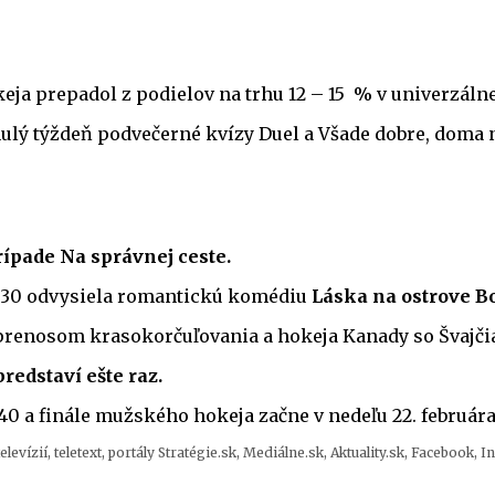
ja prepadol z podielov na trhu 12 – 15 % v univerzálnej
lý týždeň podvečerné kvízy Duel a Všade dobre, doma na
ípade Na správnej ceste.
20:30 odvysiela romantickú komédiu
Láska na ostrove B
či prenosom krasokorčuľovania a hokeja Kanady so Švajč
redstaví ešte raz.
40 a finále mužského hokeja začne v nedeľu 22. februára 
ízií, teletext, portály Stratégie.sk, Mediálne.sk, Aktuality.sk, Facebook, 