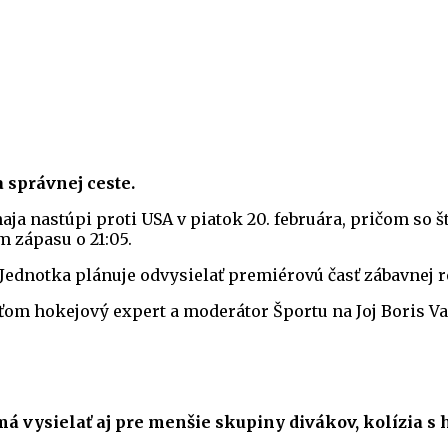
 správnej ceste.
a nastúpi proti USA v piatok 20. februára, pričom so št
m zápasu o 21:05.
ednotka plánuje odvysielať premiérovú časť zábavnej r
sťom hokejový expert a moderátor Športu na Joj Boris
 vysielať aj pre menšie skupiny divákov, kolízia s h