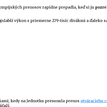
lympijských prenosov rapídne prepadla, keď si ju
pozre
slabší výkon s priemerne 279-tisíc divákmi a ďaleko sa 
dňami, kedy na Jednotku presunula prenos
otváracieho 
ťaží.