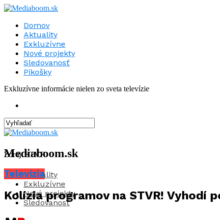
Domov
Aktuality
Exkluzívne
Nové projekty
Sledovanosť
Pikošky
Exkluzívne informácie nielen zo sveta televízie
Mediaboom.sk
Zdroj: STVR
Televízia
Aktuality
Exkluzívne
Nové projekty
Kolízia programov na STVR! Vyhodí po
Sledovanosť