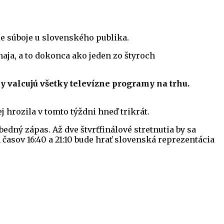
e súboje u slovenského publika.
aja, a to dokonca ako jeden zo štyroch
 valcujú všetky televízne programy na trhu.
 hrozila v tomto týždni hneď trikrát.
dný zápas. Až dve štvrťfinálové stretnutia by sa
 časov 16:40 a 21:10 bude hrať slovenská reprezentácia