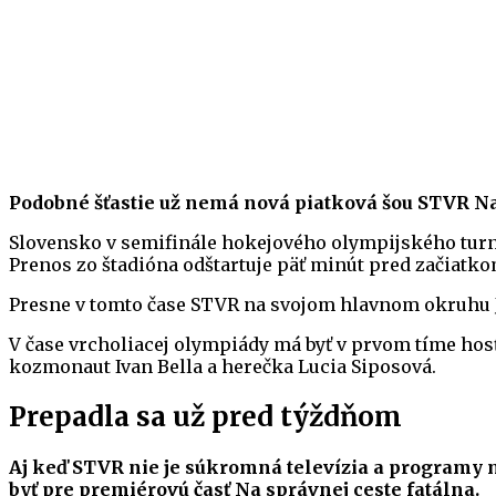
Podobné šťastie už nemá nová piatková šou STVR Na
Slovensko v semifinále hokejového olympijského turnaj
Prenos zo štadióna odštartuje päť minút pred začiatko
Presne v tomto čase STVR na svojom hlavnom okruhu J
V čase vrcholiacej olympiády má byť v prvom tíme ho
kozmonaut Ivan Bella a herečka Lucia Siposová.
Prepadla sa už pred týždňom
Aj keď STVR nie je súkromná televízia a programy má
byť pre premiérovú časť Na správnej ceste fatálna.