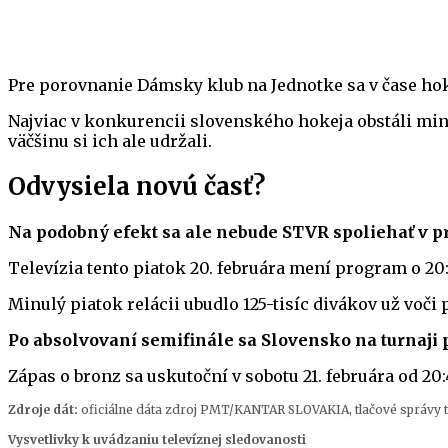
Pre porovnanie Dámsky klub na Jednotke sa v čase hoke
Najviac v konkurencii slovenského hokeja obstáli minu
väčšinu si ich ale udržali.
Odvysiela novú časť?
Na podobný efekt sa ale nebude STVR spoliehať v pr
Televízia tento piatok 20. februára mení program o 
Minulý piatok relácii ubudlo 125-tisíc divákov už vo
Po absolvovaní semifinále sa Slovensko na turnaji p
Zápas o bronz sa uskutoční v sobotu 21. februára od 20:
Zdroje dát:
oficiálne dáta zdroj PMT/KANTAR SLOVAKIA, tlačové správy telev
Vysvetlivky k uvádzaniu televíznej sledovanosti