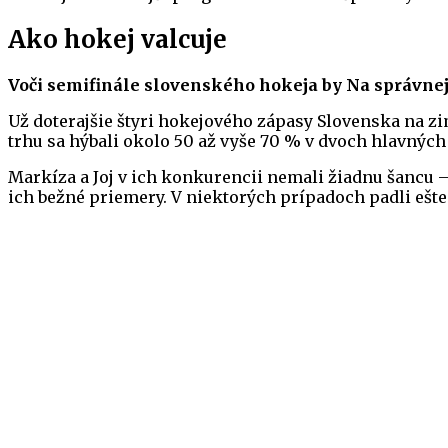
Ako hokej valcuje
Voči semifinále slovenského hokeja by Na správnej 
Už doterajšie štyri hokejového zápasy Slovenska na zi
trhu sa hýbali okolo 50 až vyše 70 % v dvoch hlavnýc
Markíza a Joj v ich konkurencii nemali žiadnu šancu – 
ich bežné priemery. V niektorých prípadoch padli ešte 