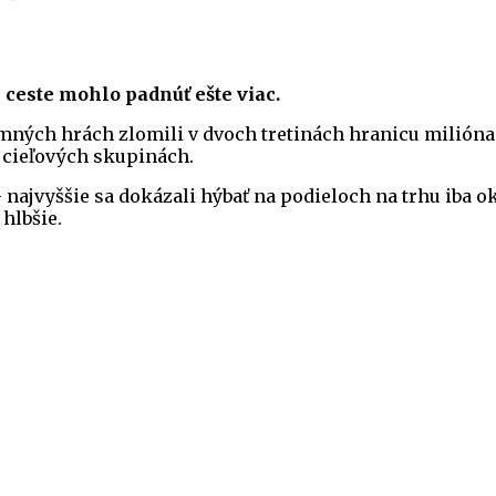
ceste mohlo padnúť ešte viac.
mných hrách zlomili v dvoch tretinách hranicu milióna d
h cieľových skupinách.
najvyššie sa dokázali hýbať na podieloch na trhu iba oko
hlbšie.