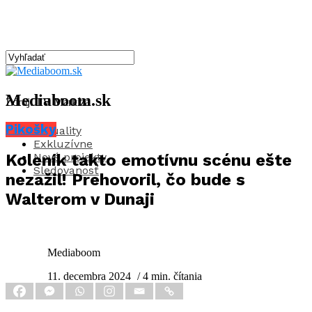
Mediaboom.sk
Zdroj: TV Markíza
Pikošky
Aktuality
Exkluzívne
Nové projekty
Koleník takto emotívnu scénu ešte
Sledovanosť
nezažil! Prehovoril, čo bude s
Walterom v Dunaji
Mediaboom
11. decembra 2024
/ 4 min. čítania