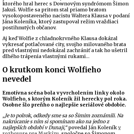
ktorého hral herec s Downovým syndrómom Šimon
Jakuš. Wolfie sa pritom stal priamo bratom
vysokopostaveného nacistu Waltera Klausa v podaní
Jána Koleníka, ktorý zastupoval režim vraždiaci
postihnutých občanov.
Aj keď Wolfie z chladnokrvného Klausa dokázal
vykresať potlačované city, svojho milovaného brata
pred vlastnými nedokázal zachrániť a tak ho ušetril
dlhého trápenia vlastnými rukami…
O krutkom konci Wolfieho
nevedel
Emotívna scéna bola vyvrcholením linky okolo
Wolfieho, s ktorým Koleník žil herecky pol roka.
Osobne šlo preňho o najlepšie seriálové obdobie.
„Je to polrok, odkedy sme sa so Šimim zoznámili. Na
nakrúcanie s ním si spomínam ako na jedno z
najlepších období v Dunaji,“
povedal Ján Koleník
v
rozhovore pre Markízu
, spoločne so Šimonom