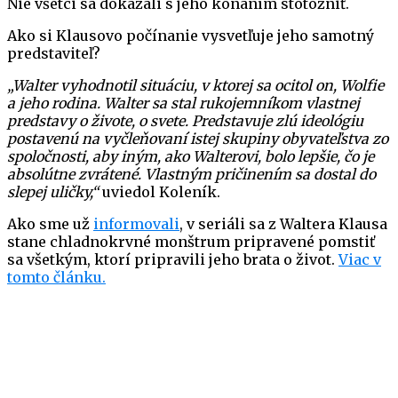
Nie všetci sa dokázali s jeho konaním stotožniť.
Ako si Klausovo počínanie vysvetľuje jeho samotný
predstaviteľ?
„Walter vyhodnotil situáciu, v ktorej sa ocitol on, Wolfie
a jeho rodina. Walter sa stal rukojemníkom vlastnej
predstavy o živote, o svete. Predstavuje zlú ideológiu
postavenú na vyčleňovaní istej skupiny obyvateľstva zo
spoločnosti, aby iným, ako Walterovi, bolo lepšie, čo je
absolútne zvrátené. Vlastným pričinením sa dostal do
slepej uličky,“
uviedol Koleník.
Ako sme už
informovali
, v seriáli sa z Waltera Klausa
stane chladnokrvné monštrum pripravené pomstiť
sa všetkým, ktorí pripravili jeho brata o život.
Viac v
tomto článku.