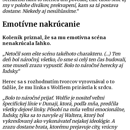
my v polohe divákov, prekvapení, kam sa tá postava
dostane. Niekedy aj nesúhlasíme.“
Emotívne nakrúcanie
Koleník priznal, že sa mu emotívna scéna
nenakrúcala ľahko.
„Netočil som ešte scénu takéhoto charakteru. (…) Ten
deň bol náročný, všetko, čo sme si celý ten čas budovali,
sme museli zrazu vypustiť. Bolo to náročné herecky aj
ľudsky.“
Herec sa s rozhodnutím tvorcov vyrovnával o to
ťažšie, že mu linka s Wolfiem prirástla k srdcu.
„Bolo to náročné prijať. Wolfie je nositeľ veľmi
špecifickej línie v Dunaji, ktorá, podľa mňa, predčila
všetky dejové linky. Pôsobí na mňa veľmi emocionálne,
ľudsky, týka sa to navyše aj Waltera, ktorý bol
vykresľovaný ako vykonávateľ nejakej ideológie. A
zrazu dostane brata, ktorému prejavuje city, vrúcny