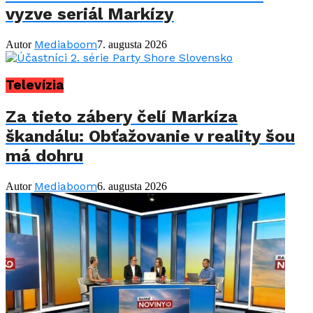
vyzve seriál Markízy
Mediaboom
Autor
7. augusta 2026
Televízia
Za tieto zábery čelí Markíza
škandálu: Obťažovanie v reality šou
má dohru
Mediaboom
Autor
6. augusta 2026