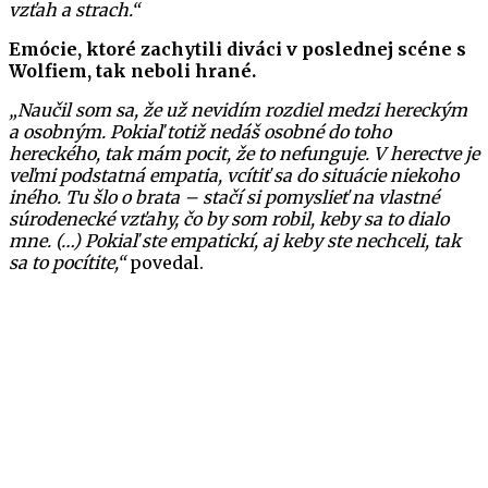
vzťah a strach.“
Emócie, ktoré zachytili diváci v poslednej scéne s
Wolfiem, tak neboli hrané.
„Naučil som sa, že už nevidím rozdiel medzi hereckým
a osobným. Pokiaľ totiž nedáš osobné do toho
hereckého, tak mám pocit, že to nefunguje. V herectve je
veľmi podstatná empatia, vcítiť sa do situácie niekoho
iného. Tu šlo o brata – stačí si pomyslieť na vlastné
súrodenecké vzťahy, čo by som robil, keby sa to dialo
mne. (…) Pokiaľ ste empatickí, aj keby ste nechceli, tak
sa to pocítite,“
povedal.