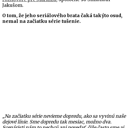
Jakušom.
O tom, že jeho seriálového brata čaká takýto osud,
nemal na začiatku série tušenie.
„Na začiatku série nevieme dopredu, ako sa vyvinú naše
dejové línie. Sme dopredu tak mesiac, možno dva.
Scenáristi nám to nechcú ani povedať, čiže často sme aj