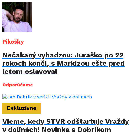
Pikošky
Nečakaný vyhadzov: Juraško po 22
rokoch končí, s Markízou ešte pred
letom oslavoval
Odporúčame
Exkluzívne
Vieme, kedy STVR odštartuje Vraždy
v dolinách! Novinka s Dobríkom