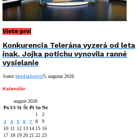
Viete prví
Konkurencia Telerána vyzerá od leta
inak. Jojka potichu vynovila ranné
vysielanie
Mediaboom
Autor
5. augusta 2026
Kalendár
august 2026
Po
Ut
St
Št
Pi
So
Ne
1
2
3
4
5
6
7
8
9
10
11
12
13
14
15
16
17
18
19
20
21
22
23