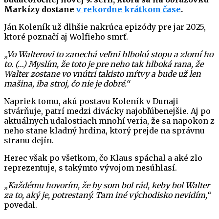
Markízy dostane
v rekordne krátkom čase
.
Ján Koleník už dlhšie nakrúca epizódy pre jar 2025,
ktoré poznačí aj Wolfieho smrť.
„Vo Walterovi to zanechá veľmi hlbokú stopu a zlomí ho
to. (…) Myslím, že toto je pre neho tak hlboká rana, že
Walter zostane vo vnútri takisto mŕtvy a bude už len
mašina, iba stroj, čo nie je dobré.“
Napriek tomu, akú postavu Koleník v Dunaji
stvárňuje, patrí medzi divácky najobľúbenejšie. Aj po
aktuálnych udalostiach mnohí veria, že sa napokon z
neho stane kladný hrdina, ktorý prejde na správnu
stranu dejín.
Herec však po všetkom, čo Klaus spáchal a aké zlo
reprezentuje, s takýmto vývojom nesúhlasí.
„Každému hovorím, že by som bol rád, keby bol Walter
za to, aký je, potrestaný. Tam iné východisko nevidím,“
povedal.