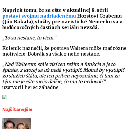
Napriek tomu, že sa ešte v aktuálnej 8. sérii
postaví svojmu nadriadenému
Horstovi Grabemu
(Ján Bakala), služby pre nacistické Nemecko sa v
budúcoročných častiach seriálu nevzdá.
„To sa nestane, to viem.“
Koleník naznačil, že postava Waltera môže mať rôzne
motivácie. Dobrák sa však z neho nestane.
„Nad Walterom stále visí ten režim a funkcia a je to
špirála, z ktorej sa už nedá vystúpiť. Mohol by vystúpiť
zo služieb štátu, ale ten príbeh nepoznáme, či tam za
tým nie je ešte niečo ďalšie, čo mu to nedovolí,“
uzatvoril herec záhadne.
Najčítanejšie