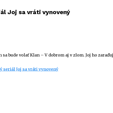
ál Joj sa vráti vynovený
om sa bude volať Klan – V dobrom aj v zlom. Joj ho zara
 seriál Joj sa vráti vynovený