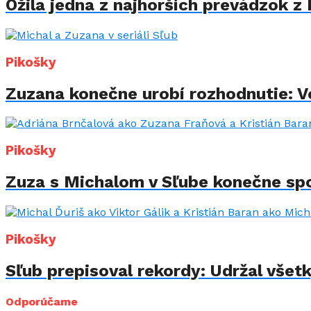
Ožila jedna z najhorších prevádzok z 
Pikošky
Zuzana konečne urobí rozhodnutie: Vo
Pikošky
Zuza s Michalom v Sľube konečne spo
Pikošky
Sľub prepisoval rekordy: Udržal všet
Odporúčame