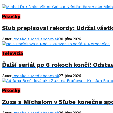
Pikošky
Sľub prepisoval rekordy: Udržal všet
Redakcia Mediaboom.sk
Autor
30. júna 2026
Televízia
Ďalší seriál po 6 rokoch končí! Odstav
Redakcia Mediaboom.sk
Autor
27. júna 2026
Pikošky
Zuza s Michalom v Sľube konečne spo
Redakcia Mediaboom.sk
Autor
26. júna 2026