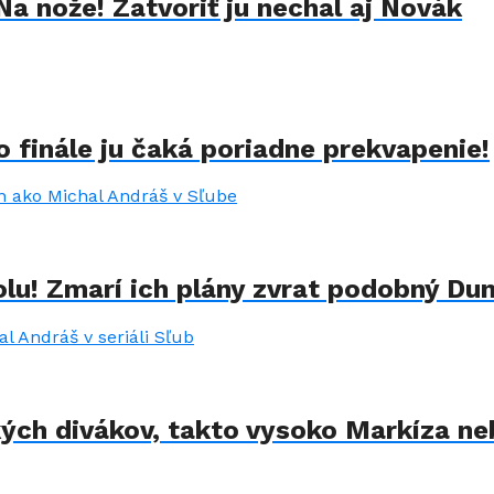
Na nože! Zatvoriť ju nechal aj Novák
 finále ju čaká poriadne prekvapenie!
lu! Zmarí ich plány zvrat podobný Du
kých divákov, takto vysoko Markíza ne