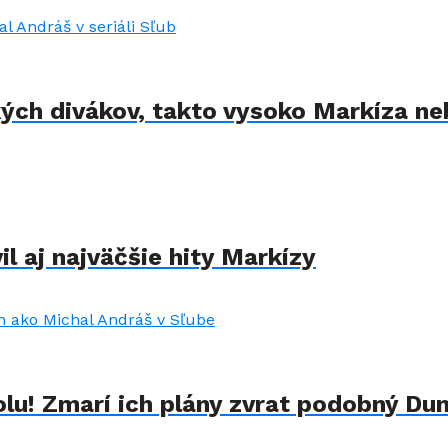
kých divákov, takto vysoko Markíza ne
il aj najväčšie hity Markízy
lu! Zmarí ich plány zvrat podobný Du