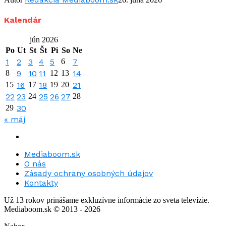
Kalendár
jún 2026
Po
Ut
St
Št
Pi
So
Ne
1
2
3
4
5
6
7
8
9
10
11
12
13
14
15
16
17
18
19
20
21
22
23
24
25
26
27
28
29
30
« máj
Mediaboom.sk
O nás
Zásady ochrany osobných údajov
Kontakty
Už 13 rokov prinášame exkluzívne informácie zo sveta televízie.
Mediaboom.sk © 2013 - 2026