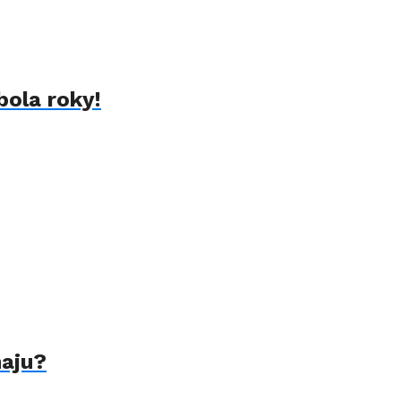
bola roky!
naju?