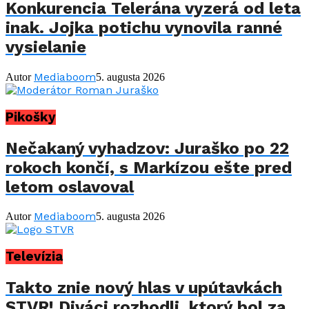
Konkurencia Telerána vyzerá od leta
inak. Jojka potichu vynovila ranné
vysielanie
Mediaboom
Autor
5. augusta 2026
Pikošky
Nečakaný vyhadzov: Juraško po 22
rokoch končí, s Markízou ešte pred
letom oslavoval
Mediaboom
Autor
5. augusta 2026
Televízia
Takto znie nový hlas v upútavkách
STVR! Diváci rozhodli, ktorý bol za