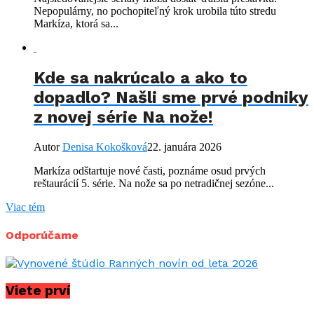
Nepopulárny, no pochopiteľný krok urobila túto stredu
Markíza, ktorá sa...
Kde sa nakrúcalo a ako to
dopadlo? Našli sme prvé podniky
z novej série Na nože!
Autor
Denisa Kokošková
22. januára 2026
Markíza odštartuje nové časti, poznáme osud prvých
reštaurácií 5. série. Na nože sa po netradičnej sezóne...
Viac tém
Odporúčame
Viete prví