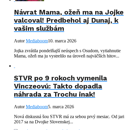
Návrat Mama, ožeň ma na Jojke
valcoval! Predbehol aj Dunaj, k
vašim službám
Autor
Mediaboom
10. marca 2026
Jojka zvrátila pondelňajší neúspech s Osudom, vytiahnutie
Mama, ožeň ma ju vystrelilo na úroveň najväčších hitov...
STVR po 9 rokoch vymenila
Vinczeovú: Takto dopadla
náhrada za Trochu inak!
Autor
Mediaboom
5. marca 2026
Nová diskusná šou STVR má za sebou prvý mesiac. Od jari
2017 sa na Dvojke Slovenskej...