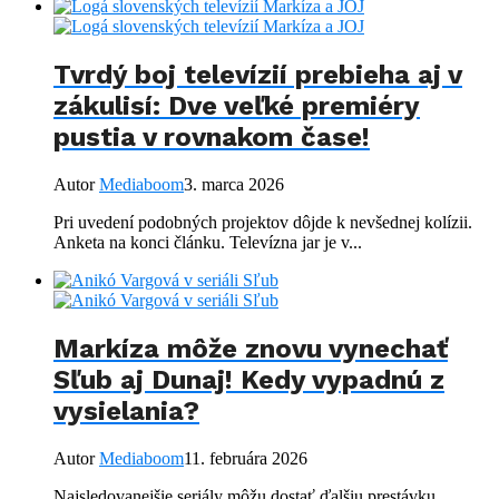
Tvrdý boj televízií prebieha aj v
zákulisí: Dve veľké premiéry
pustia v rovnakom čase!
Autor
Mediaboom
3. marca 2026
Pri uvedení podobných projektov dôjde k nevšednej kolízii.
Anketa na konci článku. Televízna jar je v...
Markíza môže znovu vynechať
Sľub aj Dunaj! Kedy vypadnú z
vysielania?
Autor
Mediaboom
11. februára 2026
Najsledovanejšie seriály môžu dostať ďalšiu prestávku.