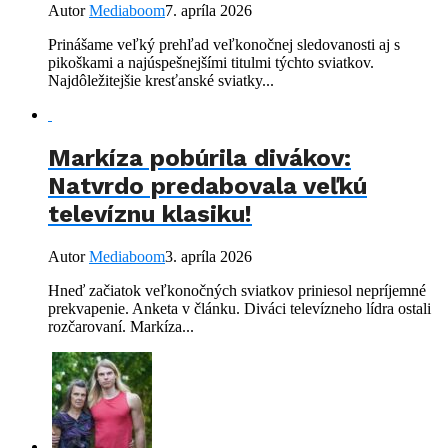
Autor
Mediaboom
7. apríla 2026
Prinášame veľký prehľad veľkonočnej sledovanosti aj s
pikoškami a najúspešnejšími titulmi týchto sviatkov.
Najdôležitejšie kresťanské sviatky...
Markíza pobúrila divákov:
Natvrdo predabovala veľkú
televíznu klasiku!
Autor
Mediaboom
3. apríla 2026
Hneď začiatok veľkonočných sviatkov priniesol nepríjemné
prekvapenie. Anketa v článku. Diváci televízneho lídra ostali
rozčarovaní. Markíza...