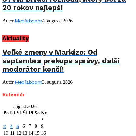
20 rokov najlepší
Mediaboom
Autor
4. augusta 2026
Aktuality
Veľké zmeny v Markíze: Od
septembra prekope správy, ďalší
moderátor končí!
Mediaboom
Autor
3. augusta 2026
Kalendár
august 2026
Po
Ut
St
Št
Pi
So
Ne
1
2
3
4
5
6
7
8
9
10
11
12
13
14
15
16