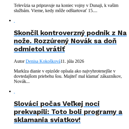
Televízia sa pripravuje na koniec vojny v Dunaji, k vašim
službám. Vieme, kedy môže odštartovať 15....
Skončil kontroverzný podnik z Na
nože. Rozzúrený Novák sa doň
odmietol vrátiť
Autor
Denisa Kokošková
11. júla 2026
Markíza dianie v epizóde opísala ako najvyhrotenejšie v
dovtedajšom priebehu šou. Majiteľ mal klamať zákazníkov,
Novák...
Slováci počas Veľkej noci
prekvapili: Toto boli programy a
sklamania sviatkov!