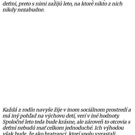
deťmi, preto s nimi zažijú leto, na ktoré nikto z nich
nikdy nezabudne.
Každá z rodín navyše žije v inom sociálnom prostredí a
má iný pohľad na výchovu detí, verí v iné hodnoty.
Spoločné leto teda bude krásne, ale zároveň to otcovia s
deťmi nebudú mať celkom jednoduché. Ich výhodou
však bude, že ako bratranci, ktorí spolu vyrastali,