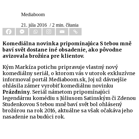
Mediaboom
21. júla 2016
/ 2 min. čítania
Komediálna novinka pripomínajúca S tebou mně
baví svět dostane iné obsadenie, ako pôvodne
avizovala brožúra pre klientov.
Kým Markíza potichu pripravuje vlastný nový
komediálny seriál, o ktorom vás v utorok exkluzívne
informoval portál Mediaboom.sk, Joj už dávnejšie
ohlásila zámer vyrobiť komediálnu novinku
Prázdniny
. Seriál námetom pripomínajúci
legendárnu komédiu s Júliusom Satinským či Zdenou
Studenkovou S tebou mně baví svět bol ohlásený
brožúrou na rok 2016, aktuálne sa však očakáva jeho
nasadenie na budúci rok.