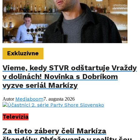
Exkluzívne
Vieme, kedy STVR odštartuje Vraždy
v dolinách! Novinka s Dobríkom
vyzve seriál Markízy
Mediaboom
Autor
7. augusta 2026
Televízia
Za tieto zábery čelí Markíza
škandálu: Obťažovanie v reality šou