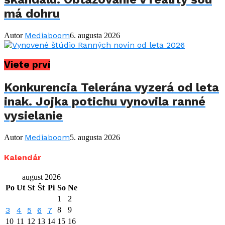
má dohru
Mediaboom
Autor
6. augusta 2026
Viete prví
Konkurencia Telerána vyzerá od leta
inak. Jojka potichu vynovila ranné
vysielanie
Mediaboom
Autor
5. augusta 2026
Kalendár
august 2026
Po
Ut
St
Št
Pi
So
Ne
1
2
3
4
5
6
7
8
9
10
11
12
13
14
15
16