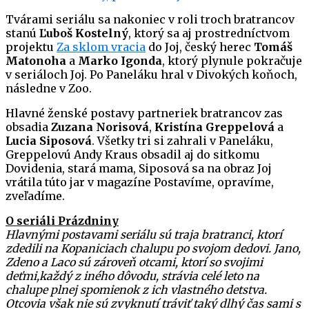
Tvárami seriálu sa nakoniec v roli troch bratrancov
stanú
Ľuboš Kostelný
, ktorý sa aj prostredníctvom
projektu
Za sklom vracia
do Joj, český herec
Tomáš
Matonoha
a
Marko Igonda
, ktorý plynule pokračuje
v seriáloch Joj. Po Paneláku hral v Divokých koňoch,
následne v Zoo.
Hlavné ženské postavy partneriek bratrancov zas
obsadia
Zuzana Norisová
,
Kristína Greppelová
a
Lucia Siposová
. Všetky tri si zahrali v Paneláku,
Greppelovú Andy Kraus obsadil aj do sitkomu
Dovidenia, stará mama, Siposová sa na obraz Joj
vrátila túto jar v magazíne Postavíme, opravíme,
zveľadíme.
O seriáli Prázdniny
Hlavnými postavami seriálu sú traja bratranci, ktorí
zdedili na Kopaniciach chalupu po svojom dedovi. Jano,
Zdeno a Laco sú zároveň otcami, ktorí so svojimi
deťmi,každý z iného dôvodu, strávia celé leto na
chalupe plnej spomienok z ich vlastného detstva.
Otcovia však nie sú zvyknutí tráviť taký dlhý čas sami s