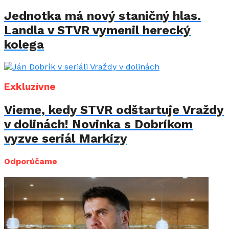
Jednotka má nový staničný hlas.
Landla v STVR vymenil herecký
kolega
Exkluzívne
Vieme, kedy STVR odštartuje Vraždy
v dolinách! Novinka s Dobríkom
vyzve seriál Markízy
Odporúčame