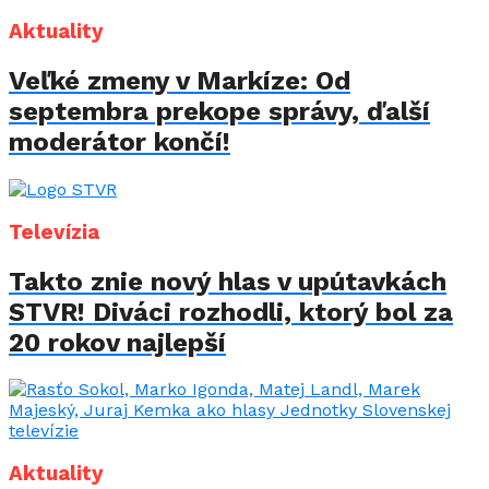
Aktuality
Veľké zmeny v Markíze: Od
septembra prekope správy, ďalší
moderátor končí!
Televízia
Takto znie nový hlas v upútavkách
STVR! Diváci rozhodli, ktorý bol za
20 rokov najlepší
Aktuality