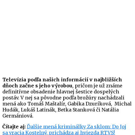
Televízia podľa našich informácií v najbližších
dňoch začne s jeho výrobou
, pričom je už známe
definitívne obsadenie hlavnej šestice dospelých
postáv. V nej sa pôvodne podľa brožúry nachádzali
mená ako Tomáš Maštalír, Gabika Dzuríková, Michal
Hudák, Lukáš Latinák, Betka Stanková či Natália
Germániová.
Čítajte aj:
Ďalšie mená kriminálky Za sklom: Do Joj
sa vracia Kostelný, prichádza aj hviezda RTVS!