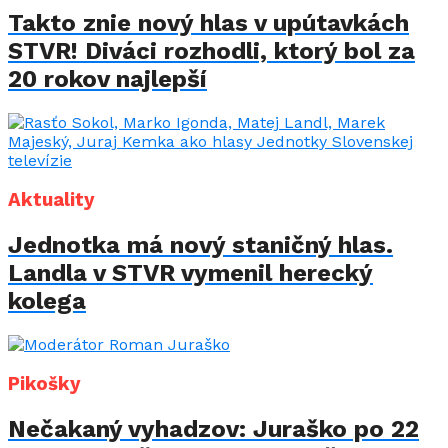
Takto znie nový hlas v upútavkách
STVR! Diváci rozhodli, ktorý bol za
20 rokov najlepší
Aktuality
Jednotka má nový staničný hlas.
Landla v STVR vymenil herecký
kolega
Pikošky
Nečakaný vyhadzov: Juraško po 22