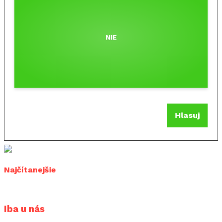
NIE
Hlasuj
Najčítanejšie
Iba u nás