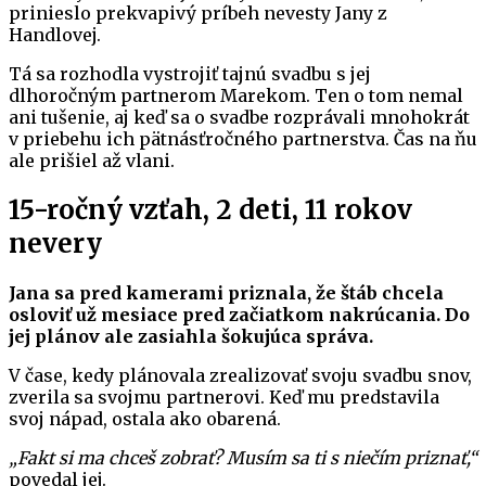
prinieslo prekvapivý príbeh nevesty Jany z
Handlovej.
Tá sa rozhodla vystrojiť tajnú svadbu s jej
dlhoročným partnerom Marekom. Ten o tom nemal
ani tušenie, aj keď sa o svadbe rozprávali mnohokrát
v priebehu ich pätnásťročného partnerstva. Čas na ňu
ale prišiel až vlani.
15-ročný vzťah, 2 deti, 11 rokov
nevery
Jana sa pred kamerami priznala, že štáb chcela
osloviť už mesiace pred začiatkom nakrúcania. Do
jej plánov ale zasiahla šokujúca správa.
V čase, kedy plánovala zrealizovať svoju svadbu snov,
zverila sa svojmu partnerovi. Keď mu predstavila
svoj nápad, ostala ako obarená.
„Fakt si ma chceš zobrať? Musím sa ti s niečím priznať,“
povedal jej.