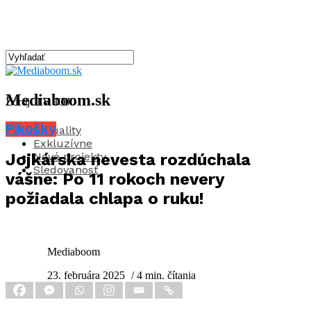
Mediaboom.sk
Zdroj: TV JOJ
Pikošky
Aktuality
Exkluzívne
Nové projekty
Jojkárska nevesta rozdúchala
Sledovanosť
vášne: Po 11 rokoch nevery
požiadala chlapa o ruku!
Mediaboom
23. februára 2025
/ 4 min. čítania