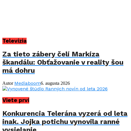
Televízia
Za tieto zábery čelí Markíza
škandálu: Obťažovanie v reality šou
má dohru
Mediaboom
Autor
6. augusta 2026
Viete prví
Konkurencia Telerána vyzerá od leta
inak. Jojka potichu vynovila ranné
vysielanie