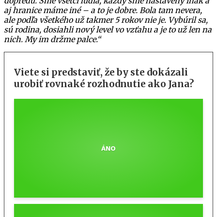
dopredu. Sme všetci ľudia, každý sme nastavený inak a
aj hranice máme iné – a to je dobre. Bola tam nevera,
ale podľa všetkého už takmer 5 rokov nie je. Vybúril sa,
sú rodina, dosiahli nový level vo vzťahu a je to už len na
nich. My im držme palce.“
Viete si predstaviť, že by ste dokázali
urobiť rovnaké rozhodnutie ako Jana?
ÁNO