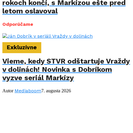
rokoch končí, s Markízou ešte pred
letom oslavoval
Odporúčame
Exkluzívne
Vieme, kedy STVR odštartuje Vraždy
v dolinách! Novinka s Dobríkom
vyzve seriál Markízy
Mediaboom
Autor
7. augusta 2026