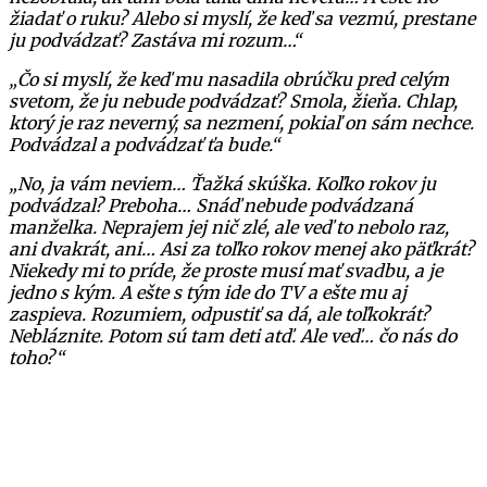
žiadať o ruku? Alebo si myslí, že keď sa vezmú, prestane
ju podvádzať? Zastáva mi rozum…“
„Čo si myslí, že keď mu nasadila obrúčku pred celým
svetom, že ju nebude podvádzať? Smola, žieňa. Chlap,
ktorý je raz neverný, sa nezmení, pokiaľ on sám nechce.
Podvádzal a podvádzať ťa bude.“
„No, ja vám neviem… Ťažká skúška. Koľko rokov ju
podvádzal? Preboha… Snáď nebude podvádzaná
manželka. Neprajem jej nič zlé, ale veď to nebolo raz,
ani dvakrát, ani… Asi za toľko rokov menej ako päťkrát?
Niekedy mi to príde, že proste musí mať svadbu, a je
jedno s kým. A ešte s tým ide do TV a ešte mu aj
zaspieva. Rozumiem, odpustiť sa dá, ale toľkokrát?
Nebláznite. Potom sú tam deti atď. Ale veď… čo nás do
toho?“