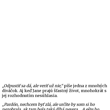
„Odpustiť sa dá, ale veriť už nie,“
píše jedna z mnohých
diváčok. Aj keď Jane prajú šťastný život, mnohokrát s
jej rozhodnutím nesúhlasia.
„Pardón, nechcem byť zlá, ale určite by som si ho
nezobrala, ak tam bola taká dlhá nevera… A ešte ho