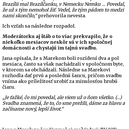
Brazílii mal Brazílčanku, v Nemecku Nemku … Povedal,
že už s tým nemohol žiť. Vedel, že tým pádom to medzi
nami skončilo,“
prehovorila nevesta.
Ich vzťah sa následne rozpadol.
Moderátorku aj štáb o to viac prekvapilo, že o
niekoľko mesiacov neskôr sú v ich spoločnej
domácnosti a chystajú im tajnú svadbu.
Jana opísala, že s Marekom boli rozídení dva a pol
mesiaca, často sa však nachádzali v spoločnom byte,
v ktorom sa obchádzali. Následne sa Marekovi
rozhodla dať prvú a poslednú šancu, pričom svadbu
vníma ako príležitosť urobiť za minulosťou hrubú
čiaru.
„Je ťažké, čo mi povedal, ale viem už o ňom všetko. (…)
Svadba znamená, že to, čo sme prežili, dáme za hlavu a
začíname nový, lepší život.“