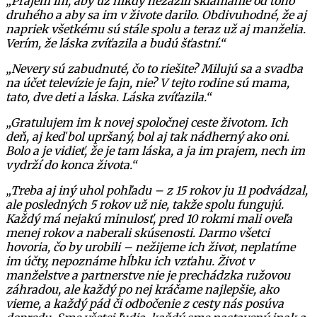
„Prajem im, aby už nikdy nezažili sklamanie od toho
druhého a aby sa im v živote darilo. Obdivuhodné, že aj
napriek všetkému sú stále spolu a teraz už aj manželia.
Verím, že láska zvíťazila a budú šťastní.“
„Nevery sú zabudnuté, čo to riešite? Milujú sa a svadba
na účet televízie je fajn, nie? V tejto rodine sú mama,
tato, dve deti a láska. Láska zvíťazila.“
„Gratulujem im k novej spoločnej ceste životom. Ich
deň, aj keď bol upršaný, bol aj tak nádherný ako oni.
Bolo a je vidieť, že je tam láska, a ja im prajem, nech im
vydrží do konca života.“
„Treba aj iný uhol pohľadu – z 15 rokov ju 11 podvádzal,
ale posledných 5 rokov už nie, takže spolu fungujú.
Každý má nejakú minulosť, pred 10 rokmi mali oveľa
menej rokov a naberali skúsenosti. Darmo všetci
hovoria, čo by urobili – nežijeme ich život, neplatíme
im účty, nepoznáme hĺbku ich vzťahu. Život v
manželstve a partnerstve nie je prechádzka ružovou
záhradou, ale každý po nej kráčame najlepšie, ako
vieme, a každý pád či odbočenie z cesty nás posúva