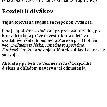
Jana a Marek zo šou Vezmeš si ma? (zdroj: TV JOJ)
Rozdelili divákov
Tajná televízna svadba sa napokon vydarila.
Jana ju spoločne so štábom pripravovala tri dni, po
ktorých to bola práve nevesta, ktorá odetá vo
svadobných šatách postavila Mareka pred hotovú
vec.
„Milujem ťa láska. Konečne to spečaťme.
Súhlasíš?“
opýtala sa dojatá. Marek súhlasil a dnes už
sú svoji.
Aktuálny príbeh vo Vezmeš si ma? rozprúdil
diskusiu ohľadom nevery a jej odpustenia.