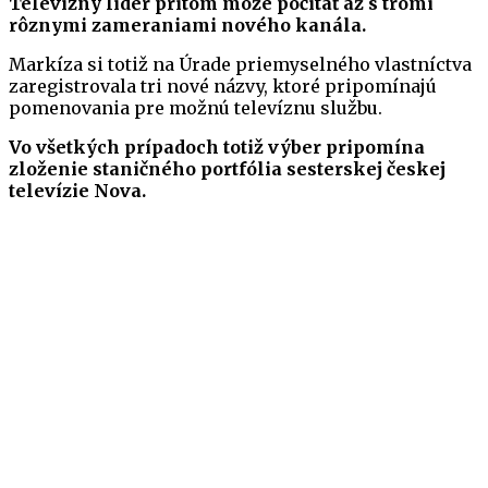
Televízny líder pritom môže počítať až s tromi
rôznymi zameraniami nového kanála.
Markíza si totiž na Úrade priemyselného vlastníctva
zaregistrovala tri nové názvy, ktoré pripomínajú
pomenovania pre možnú televíznu službu.
Vo všetkých prípadoch totiž výber pripomína
zloženie staničného portfólia sesterskej českej
televízie Nova.