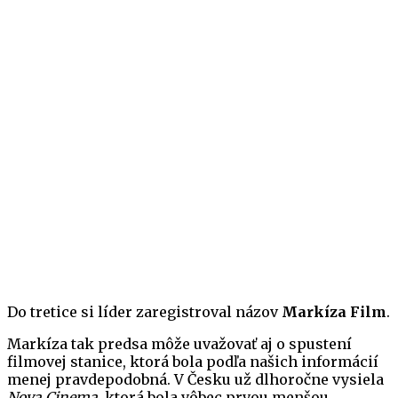
Do tretice si líder zaregistroval názov
Markíza Film
.
Markíza tak predsa môže uvažovať aj o spustení
filmovej stanice, ktorá bola podľa našich informácií
menej pravdepodobná. V Česku už dlhoročne vysiela
Nova Cinema
, ktorá bola vôbec prvou menšou