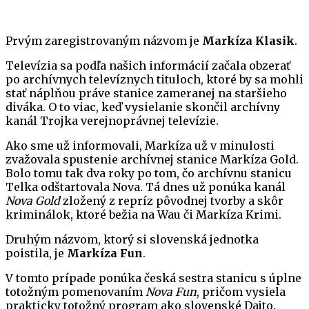
Prvým zaregistrovaným názvom je
Markíza Klasik
.
Televízia sa podľa našich informácií začala obzerať
po archívnych televíznych tituloch, ktoré by sa mohli
stať náplňou práve stanice zameranej na staršieho
diváka. O to viac, keď vysielanie skončil archívny
kanál Trojka verejnoprávnej televízie.
Ako sme už informovali, Markíza už v minulosti
zvažovala spustenie archívnej stanice Markíza Gold.
Bolo tomu tak dva roky po tom, čo archívnu stanicu
Telka odštartovala Nova. Tá dnes už ponúka kanál
Nova Gold
zložený z repríz pôvodnej tvorby a skôr
kriminálok, ktoré bežia na Wau či Markíza Krimi.
Druhým názvom, ktorý si slovenská jednotka
poistila, je
Markíza Fun
.
V tomto prípade ponúka česká sestra stanicu s úplne
totožným pomenovaním
Nova Fun
, pričom vysiela
prakticky totožný program ako slovenské Dajto.