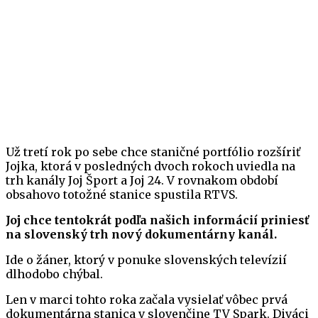
Už tretí rok po sebe chce staničné portfólio rozšíriť
Jojka, ktorá v posledných dvoch rokoch uviedla na
trh kanály Joj Šport a Joj 24. V rovnakom období
obsahovo totožné stanice spustila RTVS.
Joj chce tentokrát podľa našich informácií priniesť
na slovenský trh nový dokumentárny kanál.
Ide o žáner, ktorý v ponuke slovenských televízií
dlhodobo chýbal.
Len v marci tohto roka začala vysielať vôbec prvá
dokumentárna stanica v slovenčine TV Spark. Diváci