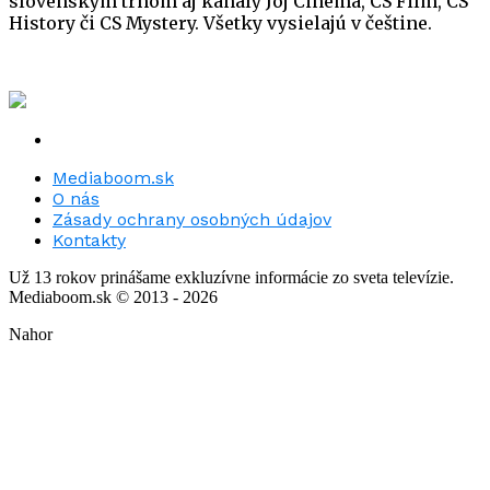
slovenským trhom aj kanály Joj Cinema, CS Film, CS
History či CS Mystery. Všetky vysielajú v češtine.
Mediaboom.sk
O nás
Zásady ochrany osobných údajov
Kontakty
Už 13 rokov prinášame exkluzívne informácie zo sveta televízie.
Mediaboom.sk © 2013 - 2026
Nahor