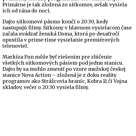
Primárne je tak zložená zo sitkomov, avšak vysiela
ich od rána do noci.
Dajto sitkomové pásmo končí o 20:30, kedy
nastupujú filmy. Sitkomy v hlavnom vysielacom čase
začala uvádzať ženská Doma, ktorá po desaťročí
opustila v prime-time vysielanie premiérových
telenoviel.
Markíza Fun môže byť riešením pre zlúčenie
všetkých sitkomových pásiem pod jednu stanicu.
Dajto by sa mohlo zmeniť po vzore mužskej českej
stanice Nova Action – zložená je z doku reality
programov ako Strážcovia hraníc, Kobra 11 či Vojna
skladov, večer o 20:30 vysiela filmy.