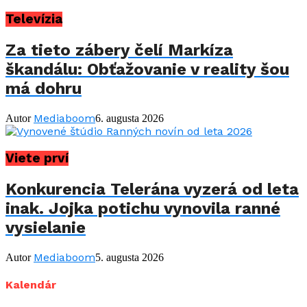
Televízia
Za tieto zábery čelí Markíza
škandálu: Obťažovanie v reality šou
má dohru
Mediaboom
Autor
6. augusta 2026
Viete prví
Konkurencia Telerána vyzerá od leta
inak. Jojka potichu vynovila ranné
vysielanie
Mediaboom
Autor
5. augusta 2026
Kalendár