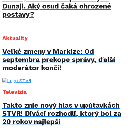
Dunaji. Aký osud čaká ohrozené
postavy?
Aktuality
Veľké zmeny v Markíze: Od
septembra prekope správy, ďalší
moderátor končí!
Televízia
Takto znie nový hlas v upútavkách
STVR! Diváci rozhodli, ktorý bol za
20 rokov najlepší