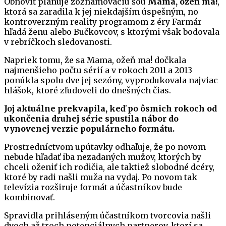
Obnoviť plánuje zoznamovaciu šou
Mama, ožeň ma!
,
ktorá sa zaradila k jej niekdajším úspešným, no
kontroverzným reality programom z éry Farmár
hľadá ženu alebo Bučkovcov, s ktorými však bodovala
v rebríčkoch sledovanosti.
Napriek tomu, že sa Mama, ožeň ma! dočkala
najmenšieho počtu sérií a v rokoch 2011 a 2013
ponúkla spolu dve jej sezóny, vyprodukovala najviac
hlášok, ktoré zľudoveli do dnešných čias.
Joj aktuálne prekvapila, keď po ôsmich rokoch od
ukončenia druhej série spustila nábor do
vynovenej verzie populárneho formátu.
Prostredníctvom upútavky odhaľuje, že po novom
nebude hľadať iba nezadaných mužov, ktorých by
chceli oženiť ich rodičia, ale taktiež slobodné dcéry,
ktoré by radi našli muža na vydaj. Po novom tak
televízia rozširuje formát a účastníkov bude
kombinovať.
Spravidla prihláseným účastníkom tvorcovia našli
dvoch až troch potenciálnych partnerov, ktorí sa