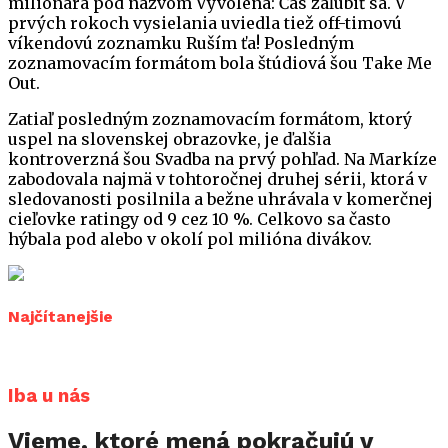
miliónára pod názvom Vyvolená: Čas zaľúbiť sa. V
prvých rokoch vysielania uviedla tiež off-timovú
víkendovú zoznamku Ruším ťa! Posledným
zoznamovacím formátom bola štúdiová šou Take Me
Out.
Zatiaľ posledným zoznamovacím formátom, ktorý
uspel na slovenskej obrazovke, je ďalšia
kontroverzná šou Svadba na prvý pohľad. Na Markíze
zabodovala najmä v tohtoročnej druhej sérii, ktorá v
sledovanosti posilnila a bežne uhrávala v komerčnej
cieľovke ratingy od 9 cez 10 %. Celkovo sa často
hýbala pod alebo v okolí pol milióna divákov.
Najčítanejšie
Iba u nás
Vieme, ktoré mená pokračujú v