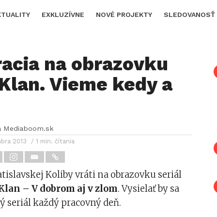
KTUALITY
EXKLUZÍVNE
NOVÉ PROJEKTY
SLEDOVANOSŤ
racia na obrazovku
 Klan. Vieme kedy a
a Mediaboom.sk
mbra 2013
/ 1 min. čítania
atislavskej Koliby vráti na obrazovku seriál
Klan – V dobrom aj v zlom
. Vysielať by sa
 seriál každý pracovný deň.