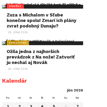
PIKOŠKY
Zuza s Michalom v Sľube
konečne spolu! Zmarí ich plány
zvrat podobný Dunaju?
26. JÚNA 2026
EXKLUZÍVNE
Ožila jedna z najhorších
prevádzok z Na nože! Zatvoriť
ju nechal aj Novák
26. JÚNA 2026
Kalendár
jún 2026
Po
Ut
St
Št
Pi
So
Ne
6
1
2
3
4
5
7