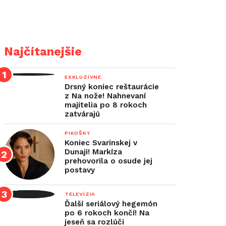
Najčítanejšie
EXKLUZÍVNE
Drsný koniec reštaurácie
z Na nože! Nahnevaní
majitelia po 8 rokoch
zatvárajú
PIKOŠKY
Koniec Svarinskej v
Dunaji! Markíza
prehovorila o osude jej
postavy
TELEVÍZIA
Ďalší seriálový hegemón
po 6 rokoch končí! Na
jeseň sa rozlúči