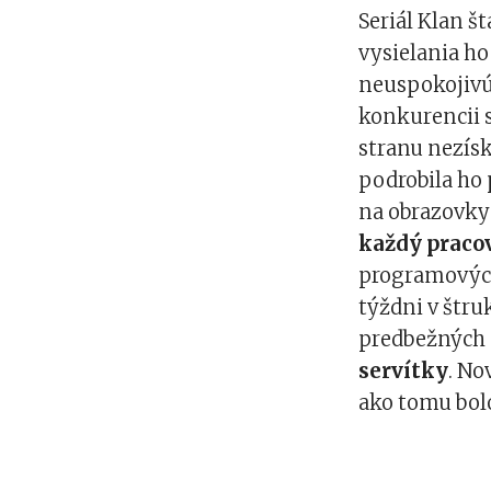
Seriál Klan š
vysielania ho
neuspokojivú 
konkurencii s
stranu nezísk
podrobila h
na obrazovky 
každý pracov
programových
týždni v štru
predbežných p
servítky
. No
ako tomu bol