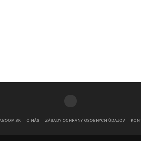
ABOOM.SK
O NÁS
ZÁSADY OCHRANY OSOBNÝCH ÚDAJOV
KON