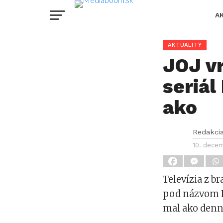
A
AKTUALITY
JOJ v
seriál
ako
Redakci
10. dece
Televízia z br
pod názvom
mal ako denný