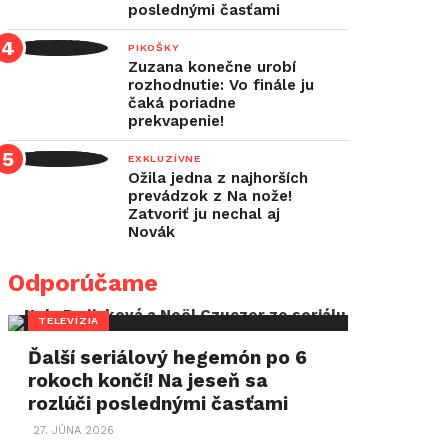
poslednými časťami
PIKOŠKY
Zuzana konečne urobí
rozhodnutie: Vo finále ju
čaká poriadne
prekvapenie!
EXKLUZÍVNE
Ožila jedna z najhorších
prevádzok z Na nože!
Zatvoriť ju nechal aj
Novák
Odporúčame
TELEVÍZIA
Ďalší seriálový hegemón po 6
rokoch končí! Na jeseň sa
rozlúči poslednými časťami
27. JÚNA 2026