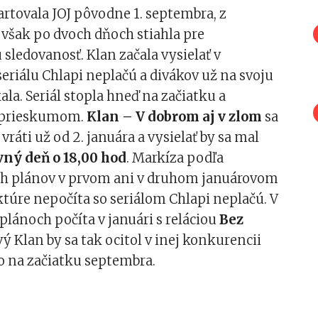
tartovala JOJ pôvodne 1. septembra, z
 však po dvoch dňoch stiahla pre
sledovanosť. Klan začala vysielať v
eriálu Chlapi neplačú a divákov už na svoju
ala. Seriál stopla hneď na začiatku a
o prieskumom.
Klan – V dobrom aj v zlom
sa
vráti už od 2. januára a vysielať by sa mal
ný deň o 18,00 hod
. Markíza podľa
 plánov v prvom ani v druhom januárovom
ktúre nepočíta so seriálom Chlapi neplačú. V
lánoch počíta v januári s reláciou
Bez
vý Klan by sa tak ocitol v inej konkurencii
o na začiatku septembra.