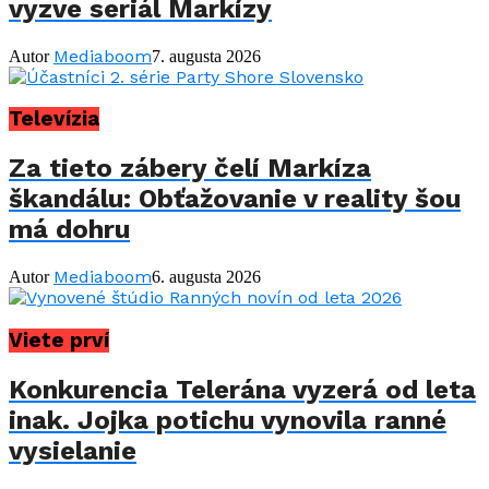
vyzve seriál Markízy
Mediaboom
Autor
7. augusta 2026
Televízia
Za tieto zábery čelí Markíza
škandálu: Obťažovanie v reality šou
má dohru
Mediaboom
Autor
6. augusta 2026
Viete prví
Konkurencia Telerána vyzerá od leta
inak. Jojka potichu vynovila ranné
vysielanie