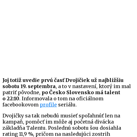
Joj totiž uvedie prvú časť Dvojičiek už najbližšiu
sobotu 19. septembra
, a to v nastavení, ktorý im mal
patriť pôvodne,
po Česko Slovensko má talent
o 22:10
. Informovala o tom na oficiálnom
facebookovom
profile
seriálu.
Dvojičky sa tak nebudú musieť spoľahnúť len na
kampaň, pomôcť im môže aj početná divácka
základňa Talentu. Poslednú sobotu šou dosiahla
rating 11,9 %, pričom na nasledujúci zostrih