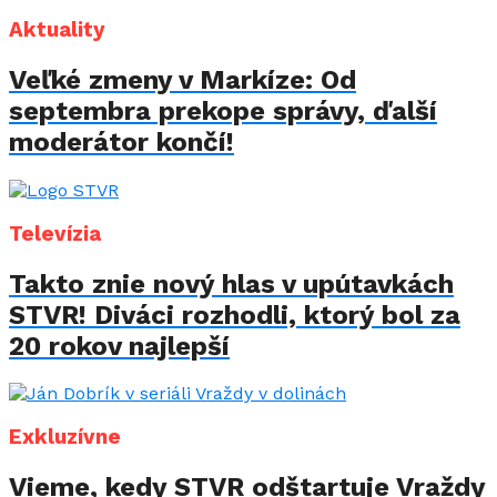
Aktuality
Veľké zmeny v Markíze: Od
septembra prekope správy, ďalší
moderátor končí!
Televízia
Takto znie nový hlas v upútavkách
STVR! Diváci rozhodli, ktorý bol za
20 rokov najlepší
Exkluzívne
Vieme, kedy STVR odštartuje Vraždy