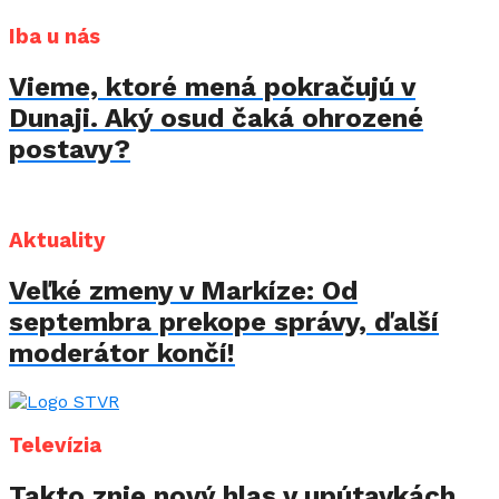
Iba u nás
Vieme, ktoré mená pokračujú v
Dunaji. Aký osud čaká ohrozené
postavy?
Aktuality
Veľké zmeny v Markíze: Od
septembra prekope správy, ďalší
moderátor končí!
Televízia
Takto znie nový hlas v upútavkách