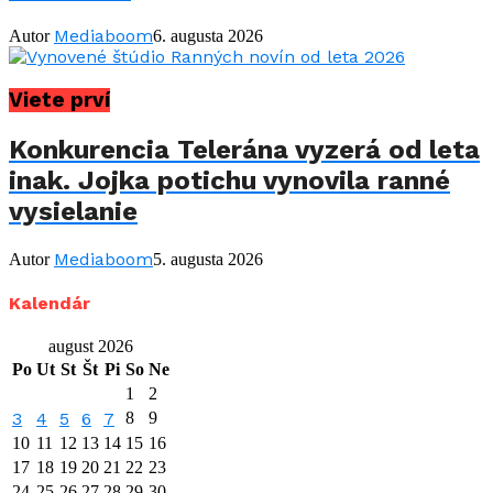
Mediaboom
Autor
6. augusta 2026
Viete prví
Konkurencia Telerána vyzerá od leta
inak. Jojka potichu vynovila ranné
vysielanie
Mediaboom
Autor
5. augusta 2026
Kalendár
august 2026
Po
Ut
St
Št
Pi
So
Ne
1
2
3
4
5
6
7
8
9
10
11
12
13
14
15
16
17
18
19
20
21
22
23
24
25
26
27
28
29
30