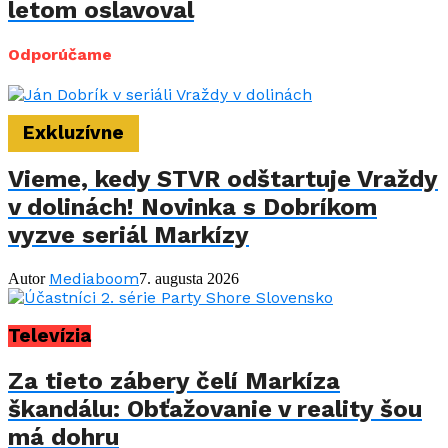
letom oslavoval
Odporúčame
Exkluzívne
Vieme, kedy STVR odštartuje Vraždy
v dolinách! Novinka s Dobríkom
vyzve seriál Markízy
Mediaboom
Autor
7. augusta 2026
Televízia
Za tieto zábery čelí Markíza
škandálu: Obťažovanie v reality šou
má dohru