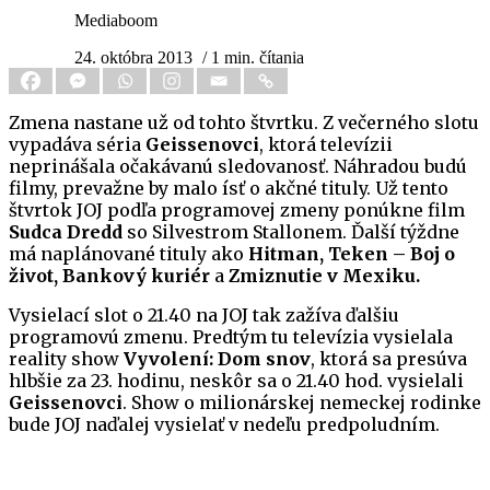
Mediaboom
24. októbra 2013
/ 1 min. čítania
Zmena nastane už od tohto štvrtku. Z večerného slotu
vypadáva séria
Geissenovci
, ktorá televízii
neprinášala očakávanú sledovanosť. Náhradou budú
filmy, prevažne by malo ísť o akčné tituly. Už tento
štvrtok JOJ podľa programovej zmeny ponúkne film
Sudca Dredd
so Silvestrom Stallonem. Ďalší týždne
má naplánované tituly ako
Hitman, Teken – Boj o
život, Bankový kuriér
a
Zmiznutie v Mexiku.
Vysielací slot o 21.40 na JOJ tak zažíva ďalšiu
programovú zmenu. Predtým tu televízia vysielala
reality show
Vyvolení: Dom snov
, ktorá sa presúva
hlbšie za 23. hodinu, neskôr sa o 21.40 hod. vysielali
Geissenovci
. Show o milionárskej nemeckej rodinke
bude JOJ naďalej vysielať v nedeľu predpoludním.