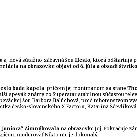
de aj nová súťažno-zábavná šou
Heslo
, ktorá odštartuje 
 relácia na obrazovke objaví od 6. júla a obsadí štvrt
Heslo bude kapela
, pričom jej frontmanom sa stane
Tho
ďalší spevák známy zo Superstar stabilnou súčasťou t
a speváckej šou Barbora Balúchová, pred tehotenstvom v
istka česko-slovenského X Factoru, Katarína Ščevlíková
„Juniora“ Zimnýkovala
na obrazovke Joj. Pokračuje zá
gáčom moderovať Nikto nie je dokonalý.