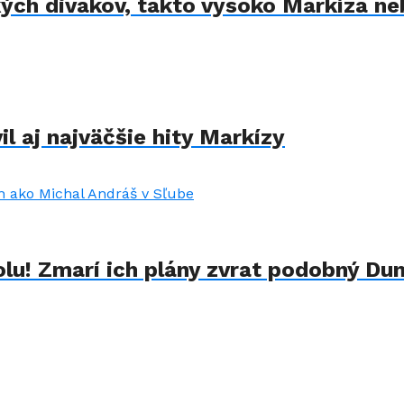
kých divákov, takto vysoko Markíza ne
il aj najväčšie hity Markízy
lu! Zmarí ich plány zvrat podobný Du