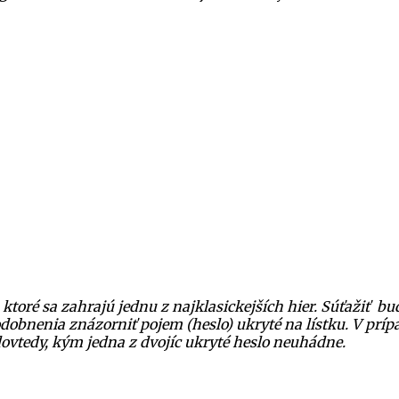
oré sa zahrajú jednu z najklasickejších hier. Súťažiť bud
obnenia znázorniť pojem (heslo) ukryté na lístku. V prípa
dovtedy, kým jedna z dvojíc ukryté heslo neuhádne.