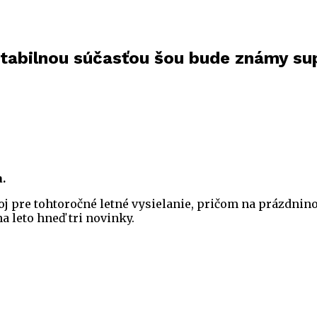
Stabilnou súčasťou šou bude známy sup
.
j pre tohtoročné letné vysielanie, pričom na prázdnin
a leto hneď tri novinky.