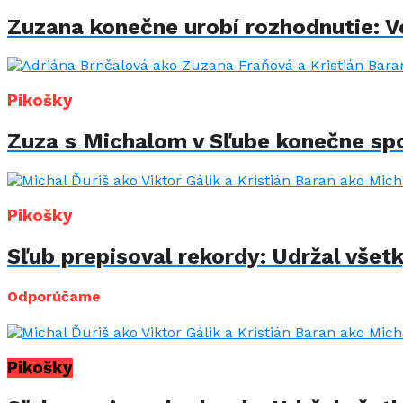
Zuzana konečne urobí rozhodnutie: Vo
Pikošky
Zuza s Michalom v Sľube konečne spo
Pikošky
Sľub prepisoval rekordy: Udržal všet
Odporúčame
Pikošky