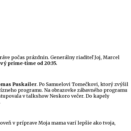
práve počas prázdnin. Generálny riaditeľ Joj, Marcel
kový prime-time od 20:35.
mas Puskailer
. Po Samuelovi Tomečkovi, ktorý zvýšil
elevízneho programu. Na obrazovke zábavného programu
ystupovala v talkshow Neskoro večer. Do kapely
.
roveň v príprave Moja mama varí lepšie ako tvoja,