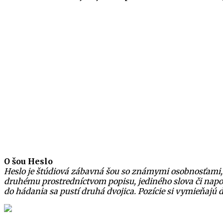
O šou Heslo
Heslo je štúdiová zábavná šou so známymi osobnosťami, kt
druhému prostredníctvom popisu, jediného slova či napod
do hádania sa pustí druhá dvojica. Pozície si vymieňajú 