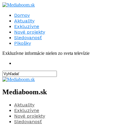
Domov
Aktuality
Exkluzívne
Nové projekty
Sledovanosť
Pikošky
Exkluzívne informácie nielen zo sveta televízie
Mediaboom.sk
Aktuality
Exkluzívne
Nové projekty
Sledovanosť