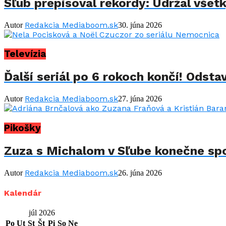
Sľub prepisoval rekordy: Udržal všet
Redakcia Mediaboom.sk
Autor
30. júna 2026
Televízia
Ďalší seriál po 6 rokoch končí! Odstav
Redakcia Mediaboom.sk
Autor
27. júna 2026
Pikošky
Zuza s Michalom v Sľube konečne spo
Redakcia Mediaboom.sk
Autor
26. júna 2026
Kalendár
júl 2026
Po
Ut
St
Št
Pi
So
Ne