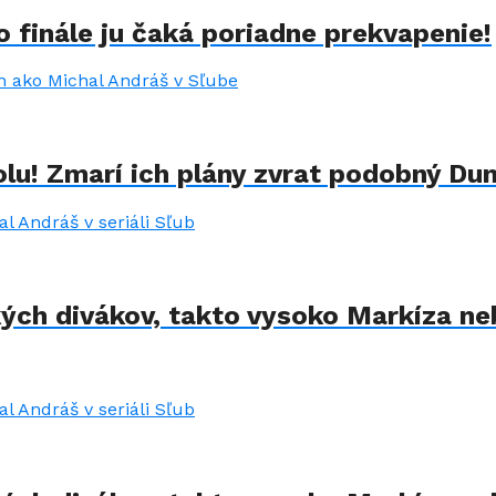
 finále ju čaká poriadne prekvapenie!
lu! Zmarí ich plány zvrat podobný Du
kých divákov, takto vysoko Markíza ne