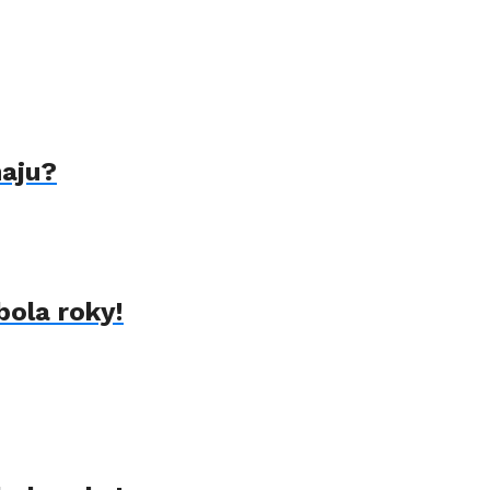
naju?
bola roky!