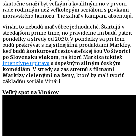
skutočne snaží byť veľkým a kvalitným no v prvom
rade rodinným než veľkolepým seriálom s prvkami
moravského humoru. Tie zatiaľ v kampani absentujú.
Vinári to nebudú mať vôbec jednoduché. Štartujú v
stredajšom prime-time, no pravidelne im budú patriť
pondelky a stredy od 20:30. V pondelky sa pri tom
budú prekrývať s najsilnejšími produktami Markízy,
keď
budú konkurovať
cestovateľskej šou
Vo štvorici
po Slovensku vlakom
, na ktorú Markíza taktiež
intenzívne upútava
a úspešným
silným českým
komédiám
. V stredy sa zas stretnú s
filmami
Markízy cielenými na ženy
, ktoré by mali tvoriť
základňu seriálu Vinári.
Veľký spot na Vinárov