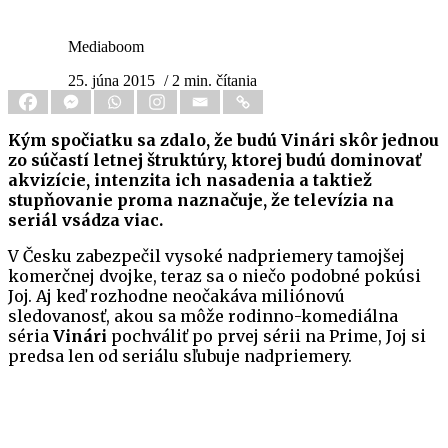
Mediaboom
25. júna 2015
/ 2 min. čítania
Kým spočiatku sa zdalo, že budú Vinári skôr jednou
zo súčastí letnej štruktúry, ktorej budú dominovať
akvizície, intenzita ich nasadenia a taktiež
stupňovanie proma naznačuje, že televízia na
seriál vsádza viac.
V Česku zabezpečil vysoké nadpriemery tamojšej
komerčnej dvojke, teraz sa o niečo podobné pokúsi
Joj. Aj keď rozhodne neočakáva miliónovú
sledovanosť, akou sa môže rodinno-komediálna
séria
Vinári
pochváliť po prvej sérii na Prime, Joj si
predsa len od seriálu sľubuje nadpriemery.