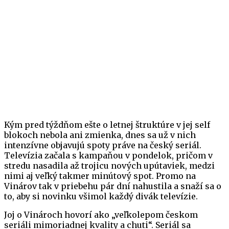
Kým pred týždňom ešte o letnej štruktúre v jej self
blokoch nebola ani zmienka, dnes sa už v nich
intenzívne objavujú spoty práve na český seriál.
Televízia začala s kampaňou v pondelok, pričom v
stredu nasadila až trojicu nových upútaviek, medzi
nimi aj veľký takmer minútový spot. Promo na
Vinárov tak v priebehu pár dní nahustila a snaží sa o
to, aby si novinku všimol každý divák televízie.
Joj o Vinároch hovorí ako „veľkolepom českom
seriáli mimoriadnej kvality a chuti“. Seriál sa