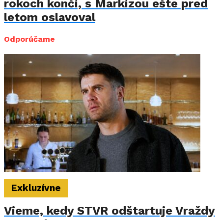
rokoch končí, s Markízou ešte pred
letom oslavoval
Odporúčame
Exkluzívne
Vieme, kedy STVR odštartuje Vraždy