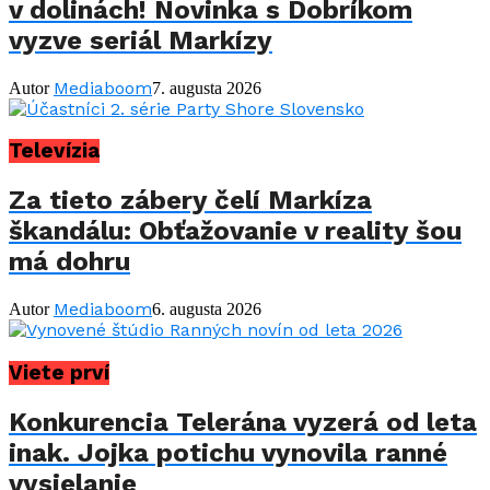
v dolinách! Novinka s Dobríkom
vyzve seriál Markízy
Mediaboom
Autor
7. augusta 2026
Televízia
Za tieto zábery čelí Markíza
škandálu: Obťažovanie v reality šou
má dohru
Mediaboom
Autor
6. augusta 2026
Viete prví
Konkurencia Telerána vyzerá od leta
inak. Jojka potichu vynovila ranné
vysielanie