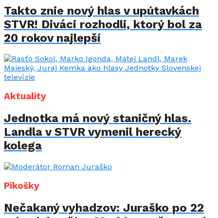
Takto znie nový hlas v upútavkách
STVR! Diváci rozhodli, ktorý bol za
20 rokov najlepší
Aktuality
Jednotka má nový staničný hlas.
Landla v STVR vymenil herecký
kolega
Pikošky
Nečakaný vyhadzov: Juraško po 22