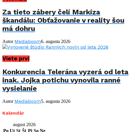
Za tieto zábery čelí Markíza
škandálu: Obťažovanie v reality šou
má dohru
Mediaboom
Autor
6. augusta 2026
Viete prví
Konkurencia Telerána vyzerá od leta
inak. Jojka potichu vynovila ranné
vysielanie
Mediaboom
Autor
5. augusta 2026
Kalendár
august 2026
Po
Ut
St
Št
Pi
So
Ne