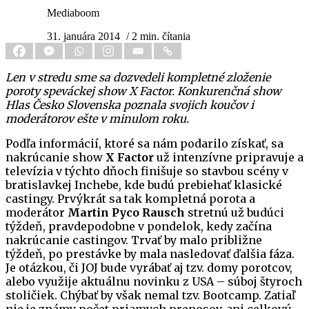
Mediaboom
31. januára 2014
/ 2 min. čítania
Len v stredu sme sa dozvedeli kompletné zloženie
poroty speváckej show X Factor. Konkurenčná show
Hlas Česko Slovenska poznala svojich koučov i
moderátorov ešte v minulom roku.
Podľa informácií, ktoré sa nám podarilo získať, sa
nakrúcanie show
X Factor
už intenzívne pripravuje a
televízia v týchto dňoch finišuje so stavbou scény v
bratislavkej Inchebe, kde budú prebiehať klasické
castingy. Prvýkrát sa tak kompletná porota a
moderátor
Martin Pyco Rausch
stretnú už budúci
týždeň, pravdepodobne v pondelok, kedy začína
nakrúcanie castingov. Trvať by malo približne
týždeň, po prestávke by mala nasledovať ďalšia fáza.
Je otázkou, či JOJ bude vyrábať aj tzv. domy porotcov,
alebo využije aktuálnu novinku z USA – súboj štyroch
stoličiek. Chýbať by však nemal tzv. Bootcamp. Zatiaľ