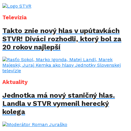
Televízia
Takto znie nový hlas v upútavkách
STVR! Diváci rozhodli, ktorý bol za
20 rokov najlepší
Aktuality
Jednotka má nový staničný hlas.
Landla v STVR vymenil herecký
kolega