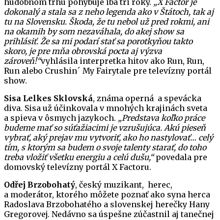
hudobnom trhu pohybuje iba tri roky.
„X Factor je
dokonalý a stala sa z neho legenda ako v Štátoch, tak aj
tu na Slovensku. Škoda, že tu nebol už pred rokmi, ani
na okamih by som nezaváhala, do akej show sa
prihlásiť. Že sa mi podarí stať sa porotkyňou takto
skoro, je pre mňa obrovská pocta aj výzva
zároveň!“
vyhlásila interpretka hitov ako Run, Run,
Run alebo Crushin´ My Fairytale pre televízny portál
show.
Sisa Lelkes Sklovská
, známa operná a spevácka
diva. Sisa už účinkovala v mnohých krajinách sveta
a spieva v ôsmych jazykoch.
„Predstava koľko práce
budeme mať so súťažiacimi je vzrušujúca. Akú pieseň
vybrať, aký prejav mu vytvoriť, ako ho nastylovať… celý
tím, s ktorým sa budem o svoje talenty starať, do toho
treba vložiť všetku energiu a celú dušu,“
povedala pre
domovský televízny portál X Factoru.
Odřej Brzobohatý
, český muzikant, herec,
a moderátor, ktorého môžete poznať ako syna herca
Radoslava Brzobohatého a slovenskej herečky Hany
Gregorovej. Nedávno sa úspešne zúčastnil aj tanečnej