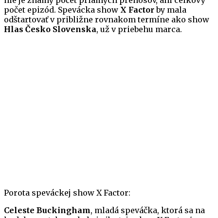
nie je známy počet priamych prenosov, ani celkový
počet epizód. Spevácka show
X Factor
by mala
odštartovať v približne rovnakom termíne ako show
Hlas Česko Slovenska
, už v priebehu marca.
Porota speváckej show X Factor:
Celeste Buckingham
, mladá speváčka, ktorá sa na