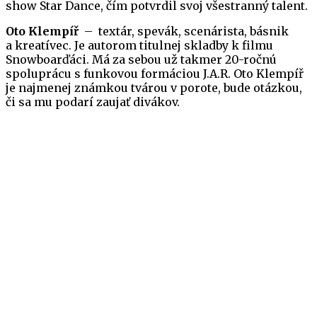
show Star Dance, čím potvrdil svoj všestranný talent.
Oto Klempíř
– textár, spevák, scenárista, básnik
a kreatívec. Je autorom titulnej skladby k filmu
Snowboarďáci. Má za sebou už takmer 20-ročnú
spoluprácu s funkovou formáciou J.A.R. Oto Klempíř
je najmenej známkou tvárou v porote, bude otázkou,
či sa mu podarí zaujať divákov.