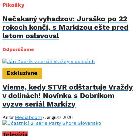
Pikošky
Nečakaný vyhadzov: Juraško po 22
rokoch končí, s Markízou ešte pred
letom oslavoval
Odporúčame
Exkluzívne
Vieme, kedy STVR odštartuje Vraždy
v dolinách! Novinka s Dobríkom
vyzve seriál Markízy
Mediaboom
Autor
7. augusta 2026
Televízia