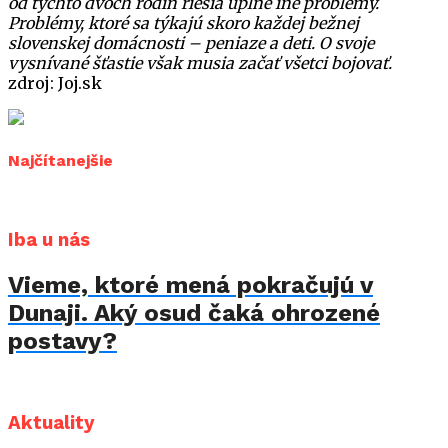
od týchto dvoch rodín riešia úplne iné problémy.
Problémy, ktoré sa týkajú skoro každej bežnej
slovenskej domácnosti – peniaze a deti. O svoje
vysnívané šťastie však musia začať všetci bojovať.
zdroj: Joj.sk
Najčítanejšie
Iba u nás
Vieme, ktoré mená pokračujú v
Dunaji. Aký osud čaká ohrozené
postavy?
Aktuality