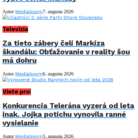
Mediaboom
Autor
7. augusta 2026
Televízia
Za tieto zábery čelí Markíza
škandálu: Obťažovanie v reality šou
má dohru
Mediaboom
Autor
6. augusta 2026
Viete prví
Konkurencia Telerána vyzerá od leta
inak. Jojka potichu vynovila ranné
vysielanie
Mediaboom
Autor
5. augusta 2026