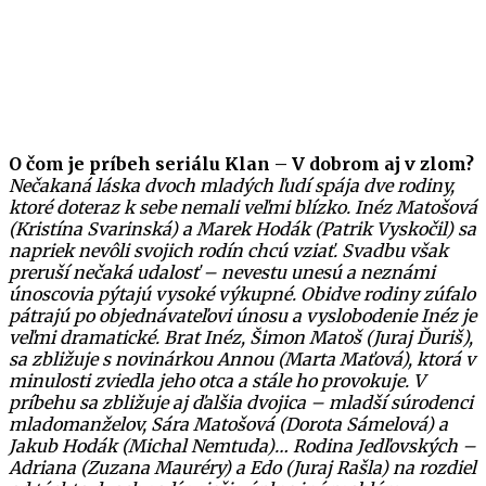
O čom je príbeh seriálu Klan – V dobrom aj v zlom?
Nečakaná láska dvoch mladých ľudí spája dve rodiny,
ktoré doteraz k sebe nemali veľmi blízko. Inéz Matošová
(Kristína Svarinská) a Marek Hodák (Patrik Vyskočil) sa
napriek nevôli svojich rodín chcú vziať. Svadbu však
preruší nečaká udalosť – nevestu unesú a neznámi
únoscovia pýtajú vysoké výkupné. Obidve rodiny zúfalo
pátrajú po objednávateľovi únosu a vyslobodenie Inéz je
veľmi dramatické. Brat Inéz, Šimon Matoš (Juraj Ďuriš),
sa zbližuje s novinárkou Annou (Marta Maťová), ktorá v
minulosti zviedla jeho otca a stále ho provokuje. V
príbehu sa zbližuje aj ďalšia dvojica – mladší súrodenci
mladomanželov, Sára Matošová (Dorota Sámelová) a
Jakub Hodák (Michal Nemtuda)… Rodina Jedľovských –
Adriana (Zuzana Mauréry) a Edo (Juraj Rašla) na rozdiel