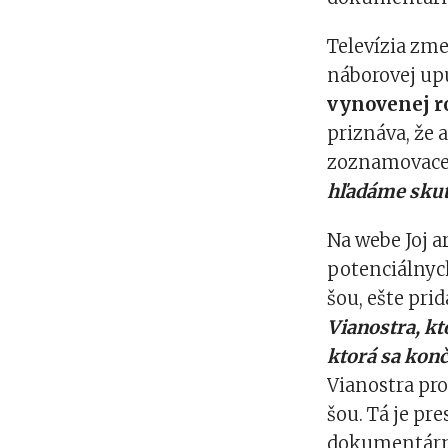
Televízia zm
náborovej up
vynovenej r
priznáva, že
zoznamovace
hľadáme skut
Na webe Joj 
potenciálnyc
šou, ešte pri
Vianostra, kt
ktorá sa kon
Vianostra pro
šou. Tá je pr
dokumentárnej