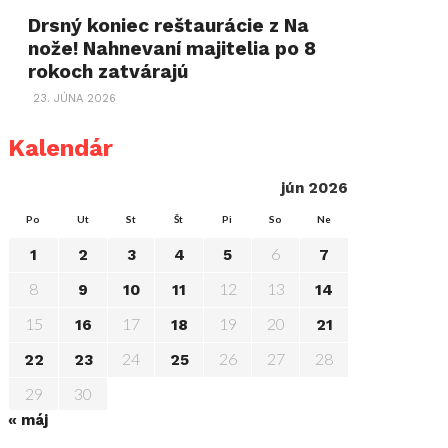
Drsný koniec reštaurácie z Na
nože! Nahnevaní majitelia po 8
rokoch zatvárajú
23. JÚNA 2026
Kalendár
jún 2026
Po
Ut
St
Št
Pi
So
Ne
6
1
2
3
4
5
7
8
12
13
9
10
11
14
15
17
19
20
16
18
21
24
26
27
28
22
23
25
29
30
« máj