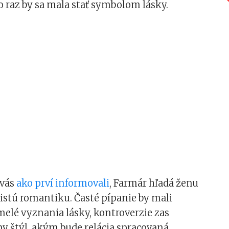
 raz by sa mala stať symbolom lásky.
 vás
ako prví informovali
, Farmár hľadá ženu
istú romantiku. Časté pípanie by mali
elé vyznania lásky, kontroverzie zas
 štýl, akým bude relácia spracovaná.