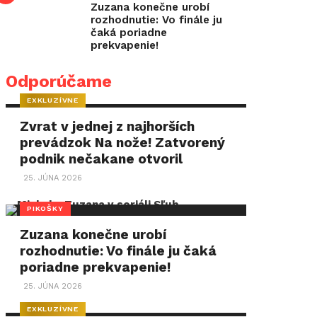
Zuzana konečne urobí
rozhodnutie: Vo finále ju
čaká poriadne
prekvapenie!
Odporúčame
EXKLUZÍVNE
Zvrat v jednej z najhorších
prevádzok Na nože! Zatvorený
podnik nečakane otvoril
25. JÚNA 2026
PIKOŠKY
Zuzana konečne urobí
rozhodnutie: Vo finále ju čaká
poriadne prekvapenie!
25. JÚNA 2026
EXKLUZÍVNE