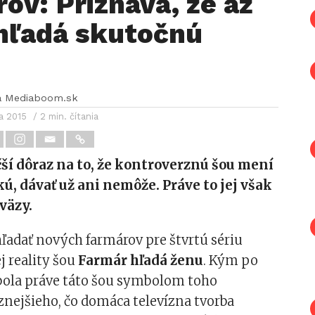
ov: Priznáva, že až
 hľadá skutočnú
a Mediaboom.sk
ra 2015
/ 2 min. čítania
čší dôraz na to, že kontroverznú šou mení
ú, dávať už ani nemôže. Práve to jej však
väzy.
 hľadať nových farmárov pre štvrtú sériu
 reality šou
Farmár hľadá ženu
. Kým po
bola práve táto šou symbolom toho
nejšieho, čo domáca televízna tvorba