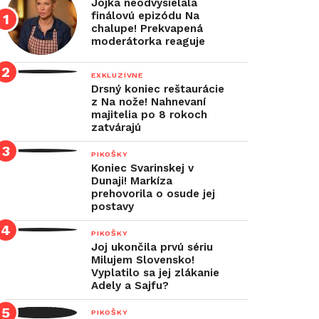
Jojka neodvysielala
finálovú epizódu Na
chalupe! Prekvapená
moderátorka reaguje
EXKLUZÍVNE
Drsný koniec reštaurácie
z Na nože! Nahnevaní
majitelia po 8 rokoch
zatvárajú
PIKOŠKY
Koniec Svarinskej v
Dunaji! Markíza
prehovorila o osude jej
postavy
PIKOŠKY
Joj ukončila prvú sériu
Milujem Slovensko!
Vyplatilo sa jej zlákanie
Adely a Sajfu?
PIKOŠKY