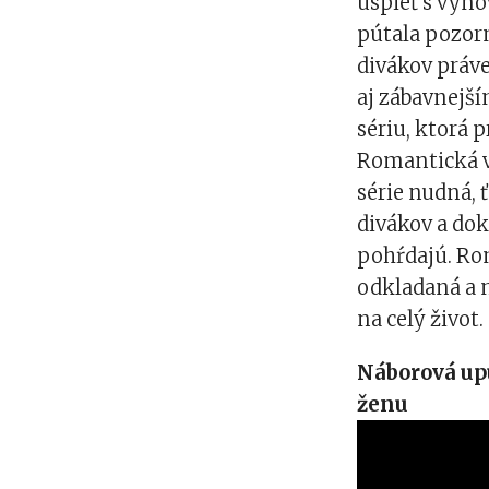
uspieť s vyn
pútala pozor
divákov práve
aj zábavnejší
sériu, ktorá p
Romantická ve
série nudná, 
divákov a dok
pohŕdajú. Rom
odkladaná a 
na celý život
Náborová upú
ženu