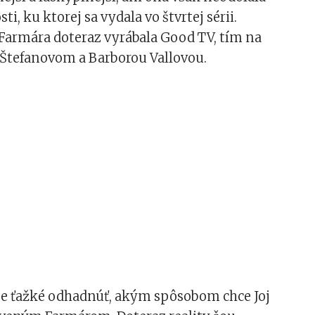
i, ku ktorej sa vydala vo štvrtej sérii.
Farmára doteraz vyrábala Good TV, tím na
 Štefanovom a Barborou Vallovou.
 je ťažké odhadnúť, akým spôsobom chce Joj