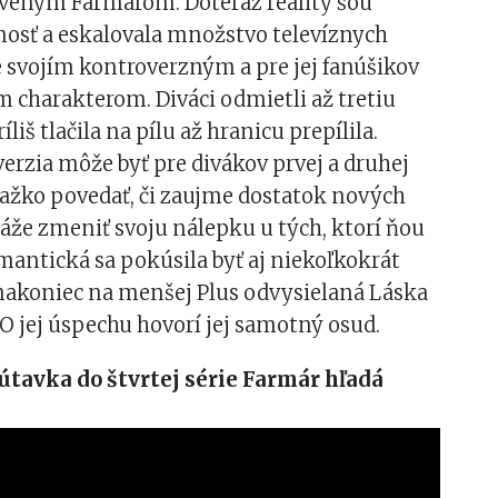
oveným Farmárom. Doteraz reality šou
nosť a eskalovala množstvo televíznych
 svojím kontroverzným a pre jej fanúšikov
m charakterom. Diváci odmietli až tretiu
ríliš tlačila na pílu až hranicu prepílila.
rzia môže byť pre divákov prvej a druhej
ťažko povedať, či zaujme dostatok nových
áže zmeniť svoju nálepku u tých, ktorí ňou
antická sa pokúsila byť aj niekoľkokrát
nakoniec na menšej Plus odvysielaná Láska
. O jej úspechu hovorí jej samotný osud.
tavka do štvrtej série Farmár hľadá