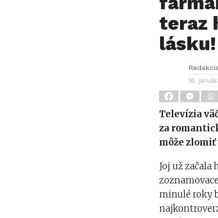
farmár
teraz
lásku!
Redakci
16. januá
Televízia vä
za romantick
môže zlomiť 
Joj už začala
zoznamovacej
minulé roky 
najkontroverz