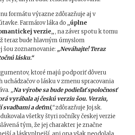
enu formátu výrazne zdôrazňuje aj v
útavke. Farmárov láka do „
úplne
omantickej verzie
„, na záver spotu k tomu
 až teraz bude hlavným úmyslom
j šou zoznamovanie:
„Neváhajte! Teraz
očnú lásku.“
argumentov, ktoré majú podporiť dôveru
h uchádzačov o lásku v zmenu spracovania
dáva.
„
Na výrobe sa bude podieľať spoločnosť
orá vyrábala aj českú verziu šou. Verziu,
čí svadbami a deťmi
,“
zdôrazňuje Joj.sk.
dukovala všetky štyri ročníky českej verzie
eslávená tým, že jej charakter je značne
ší a láskyplnejší, ani ona však neodolala