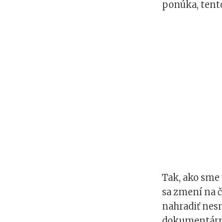
ponúka, tento
Tak, ako sme
sa zmení na č
nahradiť nesm
dokumentárny