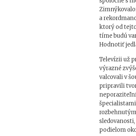
spoločne s 
Zimnýkovalom
a rekordmano
ktorý od tejt
tíme budú var
Hodnotiť jedl
Televízii už 
výrazné zvýše
valcovali v 
pripravili tvo
neporaziteľní
špecialistami.
rozbehnutým 
sledovanosti, 
podielom oko