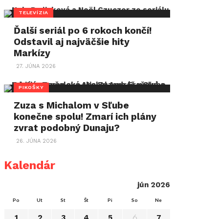
TELEVÍZIA
Ďalší seriál po 6 rokoch končí!
Odstavil aj najväčšie hity
Markízy
27. JÚNA 2026
PIKOŠKY
Zuza s Michalom v Sľube
konečne spolu! Zmarí ich plány
zvrat podobný Dunaju?
26. JÚNA 2026
Kalendár
jún 2026
Po
Ut
St
Št
Pi
So
Ne
6
1
2
3
4
5
7