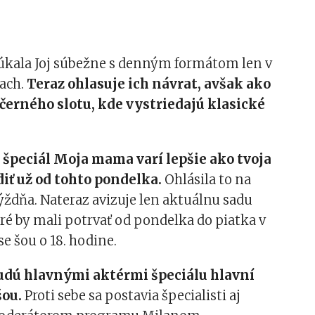
úkala Joj súbežne s denným formátom len v
ach.
Teraz ohlasuje ich návrat, avšak ako
černého slotu, kde vystriedajú klasické
m špeciál Moja mama varí lepšie ako tvoja
iť už od tohto pondelka.
Ohlásila to na
ýždňa. Nateraz avizuje len aktuálnu sadu
oré by mali potrvať od pondelka do piatka v
e šou o 18. hodine.
udú hlavnými aktérmi špeciálu hlavní
šou.
Proti sebe sa postavia špecialisti aj