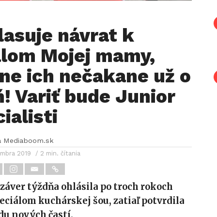
lasuje návrat k
álom Mojej mamy,
ne ich nečakane už o
! Variť bude Junior
ialisti
a Mediaboom.sk
embra 2019
/ 2 min. čítania
 záver týždňa ohlásila po troch rokoch
eciálom kuchárskej šou, zatiaľ potvrdila
du nových častí.