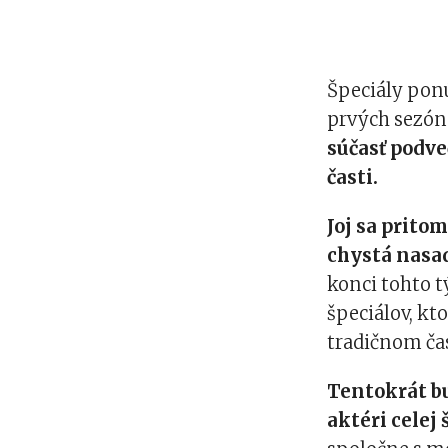
Špeciály pon
prvých sezón
súčasť podve
časti.
Joj sa prito
chystá nasad
konci tohto t
špeciálov, kt
tradičnom čas
Tentokrát b
aktéri celej 