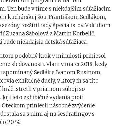
moderátorom programu Milanom
. Ten bude v tíme s niekdajším súťažiacim
m kuchárskej šou, Františkom Sedlákom,
o sezóny rozšíril rady špecialistov. V druhom
iť Zuzana Sabolová a Martin Korbelič.
á bude niekdajšia detská súťažiaca.
pritom podobný krok v minulosti priniesol
nie sledovanosti. Vlani v marci 2018, kedy
šou spomínaný Sedlák s Ivanom Rusinom,
rcovia exhibičné duely, v ktorých sa títo
 hráči stretli v priamom súboji so
 Joj tieto exhibičné vydania proti
Oteckom priniesli násobné zvýšenie
dostala sa s nimi aj na šesť ratingov s
lo 20 %.