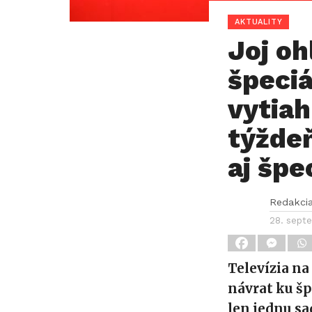
AKTUALITY
Joj oh
špeci
vytiah
týždeň
aj špec
Redakci
28. sept
Televízia na
návrat ku šp
len jednu sa