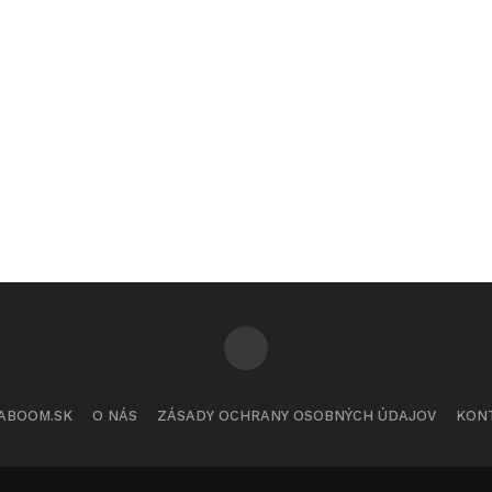
ABOOM.SK
O NÁS
ZÁSADY OCHRANY OSOBNÝCH ÚDAJOV
KON