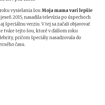
 roku vysielania šou
Moja mama varí lepšie
a jeseň 2015, nasadila televízia po úspechoch
j špeciálnu verziu. V tej sa začali objavovať
e tváre tejto šou, ktoré v ďalšom roku
elebrity, pričom špeciály nasadzovala do
erného času.