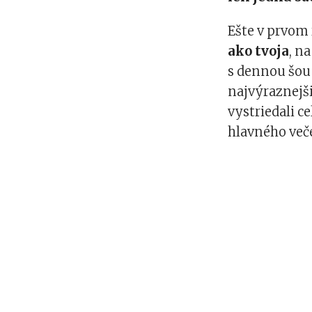
Ešte v prvom
ako tvoja
, n
s dennou šou a
najvýraznejši
vystriedali c
hlavného več