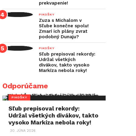
prekvapenie!
PIKOŠKY
Zuza s Michalom v
Sľube konečne spolu!
Zmarí ich plány zvrat
podobný Dunaju?
PIKOŠKY
Sľub prepisoval rekordy:
Udržal všetkých
divákov, takto vysoko
Markíza nebola roky!
Odporúčame
PIKOŠKY
Sľub prepisoval rekordy:
Udržal všetkých divákov, takto
vysoko Markíza nebola roky!
30. JÚNA 2026