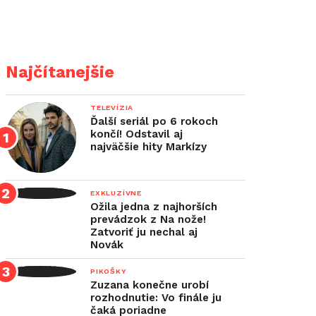
Najčítanejšie
TELEVÍZIA
Ďalší seriál po 6 rokoch
končí! Odstavil aj
najväčšie hity Markízy
EXKLUZÍVNE
Ožila jedna z najhorších
prevádzok z Na nože!
Zatvoriť ju nechal aj
Novák
PIKOŠKY
Zuzana konečne urobí
rozhodnutie: Vo finále ju
čaká poriadne