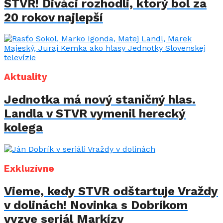
STVR! Diváci rozhodli, ktorý bol za
20 rokov najlepší
Aktuality
Jednotka má nový staničný hlas.
Landla v STVR vymenil herecký
kolega
Exkluzívne
Vieme, kedy STVR odštartuje Vraždy
v dolinách! Novinka s Dobríkom
vyzve seriál Markízy