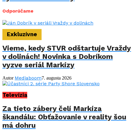
Odporúčame
Exkluzívne
Vieme, kedy STVR odštartuje Vraždy
v dolinách! Novinka s Dobríkom
vyzve seriál Markízy
Mediaboom
Autor
7. augusta 2026
Televízia
Za tieto zábery čelí Markíza
škandálu: Obťažovanie v reality šou
má dohru