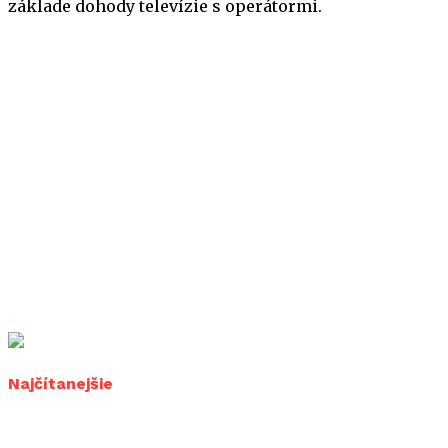
základe dohody televízie s operátormi.
Najčítanejšie