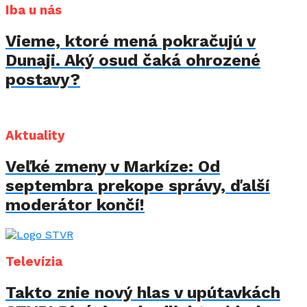
Iba u nás
Vieme, ktoré mená pokračujú v
Dunaji. Aký osud čaká ohrozené
postavy?
Aktuality
Veľké zmeny v Markíze: Od
septembra prekope správy, ďalší
moderátor končí!
Televízia
Takto znie nový hlas v upútavkách