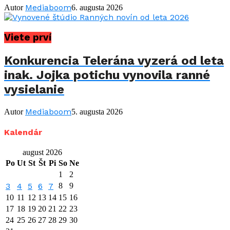
Mediaboom
Autor
6. augusta 2026
Viete prví
Konkurencia Telerána vyzerá od leta
inak. Jojka potichu vynovila ranné
vysielanie
Mediaboom
Autor
5. augusta 2026
Kalendár
august 2026
Po
Ut
St
Št
Pi
So
Ne
1
2
3
4
5
6
7
8
9
10
11
12
13
14
15
16
17
18
19
20
21
22
23
24
25
26
27
28
29
30