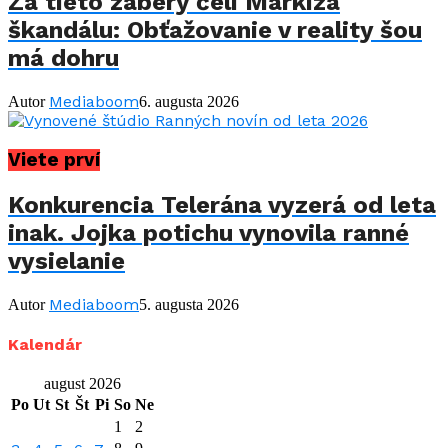
Za tieto zábery čelí Markíza
škandálu: Obťažovanie v reality šou
má dohru
Mediaboom
Autor
6. augusta 2026
Viete prví
Konkurencia Telerána vyzerá od leta
inak. Jojka potichu vynovila ranné
vysielanie
Mediaboom
Autor
5. augusta 2026
Kalendár
august 2026
Po
Ut
St
Št
Pi
So
Ne
1
2