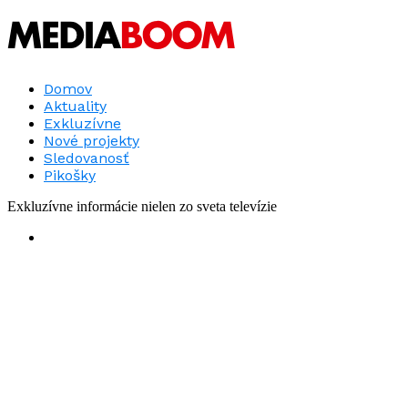
Domov
Aktuality
Exkluzívne
Nové projekty
Sledovanosť
Pikošky
Exkluzívne informácie nielen zo sveta televízie