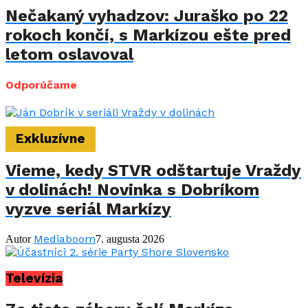
Nečakaný vyhadzov: Juraško po 22
rokoch končí, s Markízou ešte pred
letom oslavoval
Odporúčame
Exkluzívne
Vieme, kedy STVR odštartuje Vraždy
v dolinách! Novinka s Dobríkom
vyzve seriál Markízy
Mediaboom
Autor
7. augusta 2026
Televízia