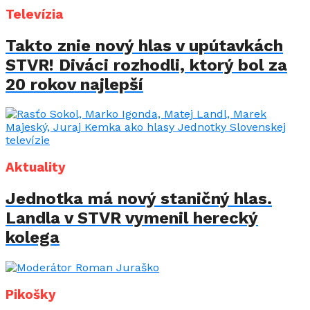
Televízia
Takto znie nový hlas v upútavkách
STVR! Diváci rozhodli, ktorý bol za
20 rokov najlepší
Aktuality
Jednotka má nový staničný hlas.
Landla v STVR vymenil herecký
kolega
Pikošky