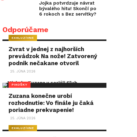
Jojka potvrdzuje návrat
bývalého hitu! Skončí po
6 rokoch s Bez servítky?
Odporúčame
EXKLUZÍVNE
Zvrat v jednej z najhorších
prevádzok Na nože! Zatvorený
podnik nečakane otvoril
25. JÚNA 2026
PIKOŠKY
Zuzana konečne urobí
rozhodnutie: Vo finále ju čaká
poriadne prekvapenie!
25. JÚNA 2026
EXKLUZÍVNE