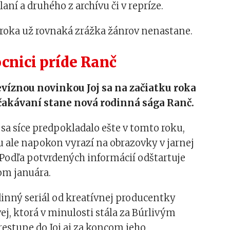
aní a druhého z archívu či v repríze.
roka už rovnaká zrážka žánrov nenastane.
cnici príde Ranč
víznou novinkou Joj sa na začiatku roka
čakávaní stane nová rodinná sága Ranč.
 sa síce predpokladalo ešte v tomto roku,
ou ale napokon vyrazí na obrazovky v jarnej
Podľa potvrdených informácií odštartuje
om januára.
odinný seriál od kreatívnej producentky
ej, ktorá v minulosti stála za Búrlivým
estupe do Joj aj za koncom jeho