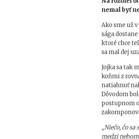
Na rozdiel o
nemal byť n
Ako sme už v 
sága dostane 
ktoré chce te
sa mal dej uza
Jojka sa tak 
koňmi z rovna
natiahnuť nak
Dôvodom bola
postupnom od
zakomponoval
„Niečo, čo sa
medzi nebom a