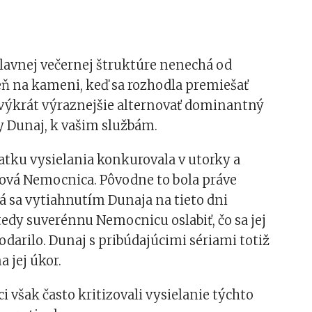
 hlavnej večernej štruktúre nenechá od
ň na kameni, keď sa rozhodla premiešať
rvýkrát výraznejšie alternovať dominantný
y Dunaj, k vašim službám.
atku vysielania konkurovala v utorky a
lová Nemocnica. Pôvodne to bola práve
á sa vytiahnutím Dunaja na tieto dni
edy suverénnu Nemocnicu oslabiť, čo sa jej
darilo. Dunaj s pribúdajúcimi sériami totiž
a jej úkor.
i však často kritizovali vysielanie týchto