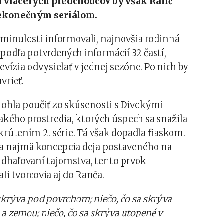
d viacerých predchodcov by však Ranč
ekonečným seriálom.
minulosti informovali, najnovšia rodinná
podľa potvrdených informácií 32 častí,
levízia odvysielať v jednej sezóne. Po nich by
vrieť.
mohla poučiť zo skúsenosti s Divokými
kého prostredia, ktorých úspech sa snažila
rútením 2. série. Tá však dopadla fiaskom.
 najmä koncepcia deja postaveného na
haľovaní tajomstva, tento prvok
i tvorcovia aj do Ranča.
 skrýva pod povrchom; niečo, čo sa skrýva
 zemou; niečo, čo sa skrýva utopené v