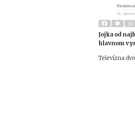
Redakci
10. dece
Jojka od naj
hlavnom vys
Televízna dv