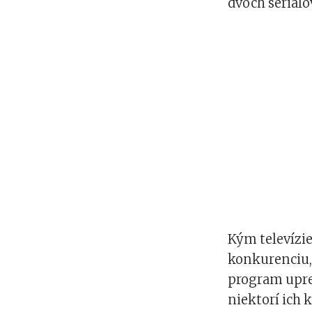
dvoch seriálov
Kým televízi
konkurenciu, 
program upre
niektorí ich 