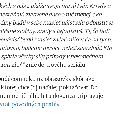
kých z nás… ukáže svoju pravú tvár. Krivdy z
nezráňajú zjazvené duše o nič menej, ako
diny budú v sebe musieť nájsť silu odpustiť si
čané zločiny, zrady a tajomstvá. Tí, čo boli
enávisť budú musieť začať milovať a na tých,
ilovali, budeme musieť vedieť zabudnúť. Kto
sa spätia všetky sily prírody v nekonečnom
roti zlu?“
znie dej nového seriálu.
 budúcom roku na obrazovky skôr ako
ktorej chce Joj naďalej pokračovať. Do
 nemocničného hitu dokonca pripravuje
vrat pôvodných postáv
.