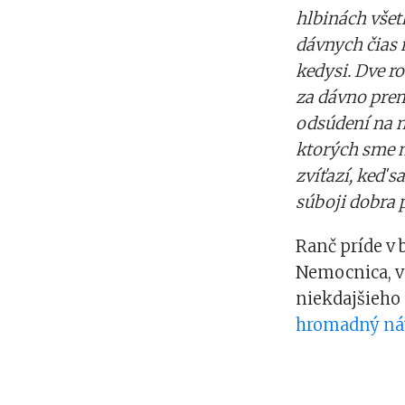
hlbinách všet
dávnych čias 
kedysi. Dve ro
za dávno preml
odsúdení na n
ktorých sme m
zvíťazí, keď 
súboji dobra p
Ranč príde v
Nemocnica, v 
niekdajšieho
hromadný ná