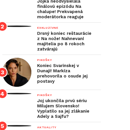
Jojka neodvysielala
finálovú epizódu Na
chalupe! Prekvapená
moderátorka reaguje
EXKLUZÍVNE
Drsný koniec reštaurácie
z Na nože! Nahnevaní
majitelia po 8 rokoch
zatvárajú
PIKOŠKY
Koniec Svarinskej v
Dunaji! Markíza
prehovorila o osude jej
postavy
PIKOŠKY
Joj ukončila prvú sériu
Milujem Slovensko!
Vyplatilo sa jej zlákanie
Adely a Sajfu?
AKTUALITY