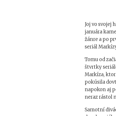
Joj vo svojej
januára kame
žánre a po p
seriál Markíz
Tomu od zači
štvrtky seriá
Markíza, ktor
pokúsila dovt
napokon aj po
neraz rástol n
Samotní divác