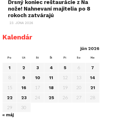
Drsný koniec reštaurácie z Na
nože! Nahnevaní majitelia po 8
rokoch zatvárajú
23. JÚNA 2026
Kalendár
jún 2026
Po
Ut
St
Št
Pi
So
Ne
6
1
2
3
4
5
7
8
12
13
9
10
11
14
15
17
19
20
16
18
21
24
26
27
28
22
23
25
29
30
« máj