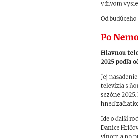
v živom vysiel
Od budúceho 
Po Nemo
Hlavnou tele
2025 podľa o
Jej nasadenie
televízia s ň
sezóne 2025. 
hneď začiatk
Ide o ďalší r
Danice Hričov
vínom a po pr