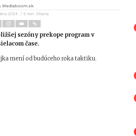
a Mediaboom.sk
mbra 2024
/ 5 min. čítania
bližšej sezóny prekope program v
ielacom čase.
ojka mení od budúceho roka taktiku.