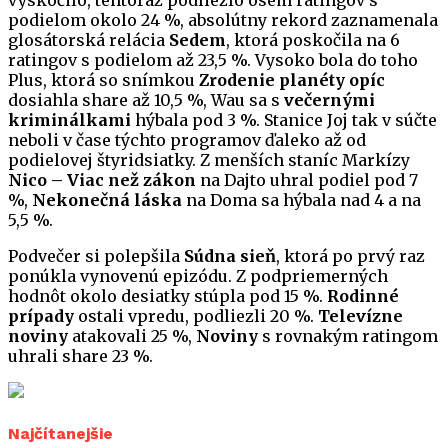
vyskočilo, tentoraz podliezlo osem ratingov s
podielom okolo 24 %, absolútny rekord zaznamenala
glosátorská relácia
Sedem
, ktorá poskočila na 6
ratingov s podielom až 23,5 %. Vysoko bola do toho
Plus, ktorá so snímkou
Zrodenie planéty opíc
dosiahla share až 10,5 %, Wau sa s
večernými
kriminálkami
hýbala pod 3 %. Stanice Joj tak v súčte
neboli v čase týchto programov ďaleko až od
podielovej štyridsiatky. Z menších staníc Markízy
Nico – Viac než zákon
na Dajto uhral podiel pod 7
%,
Nekonečná láska
na Doma sa hýbala nad 4 a na
5,5 %.
Podvečer si polepšila
Súdna sieň
, ktorá po prvý raz
ponúkla vynovenú epizódu. Z podpriemerných
hodnôt okolo desiatky stúpla pod 15 %.
Rodinné
prípady
ostali vpredu, podliezli 20 %.
Televízne
noviny
atakovali 25 %,
Noviny
s rovnakým ratingom
uhrali share 23 %.
Najčítanejšie