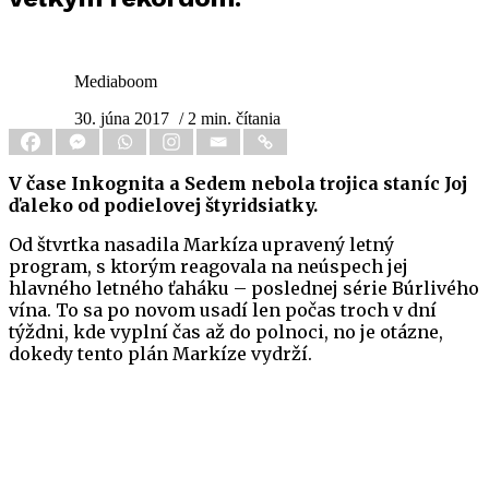
Mediaboom
30. júna 2017
/ 2 min. čítania
V čase Inkognita a Sedem nebola trojica staníc Joj
ďaleko od podielovej štyridsiatky.
Od štvrtka nasadila Markíza upravený letný
program, s ktorým reagovala na neúspech jej
hlavného letného ťaháku – poslednej série Búrlivého
vína. To sa po novom usadí len počas troch v dní
týždni, kde vyplní čas až do polnoci, no je otázne,
dokedy tento plán Markíze vydrží.