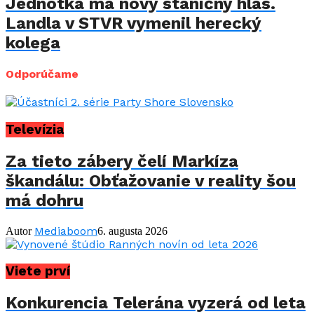
Jednotka má nový staničný hlas.
Landla v STVR vymenil herecký
kolega
Odporúčame
Televízia
Za tieto zábery čelí Markíza
škandálu: Obťažovanie v reality šou
má dohru
Mediaboom
Autor
6. augusta 2026
Viete prví
Konkurencia Telerána vyzerá od leta