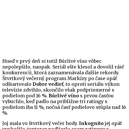
Hneď v prvý deň si totiž Búrlivé víno vôbec
nepolepšilo, naopak. Seriál ešte klesol a dovolil rásť
konkurencii, ktorá zaznamenávala ďalšie rekordy.
Štvrtkový večerný program Markízy po čase opäť
odštartovalo
Dobre vedieť
, to oproti seriálu výkon
televízie zdvihlo, skončilo však podpriemerné s
podielom pod 16 %.
Búrlivé víno
s prvou časťou
vybuchlo, keď padlo na približne tri ratingy s
podielom iba 11 %, nočná časť podielovo stúpla nad 16
%.
Joj mala vo štvrtkový večer hody.
Inkognito
jej opäť