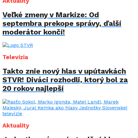
Aktuality
Veľké zmeny v Markíze: Od
septembra prekope správy, ďalší
moderátor končí!
Televízia
Takto znie nový hlas v upútavkách
STVR! Diváci rozhodli, ktorý bol za
20 rokov najlepší
Aktuality