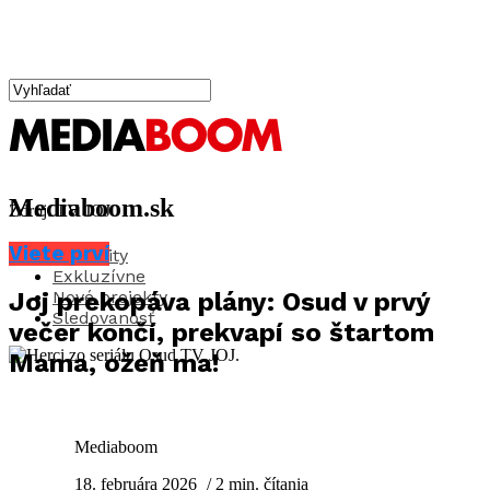
Mediaboom.sk
Zdroj: TV JOJ
Viete prví
Aktuality
Exkluzívne
Nové projekty
Joj prekopáva plány: Osud v prvý
Sledovanosť
večer končí, prekvapí so štartom
Mama, ožeň ma!
Mediaboom
18. februára 2026
/ 2 min. čítania