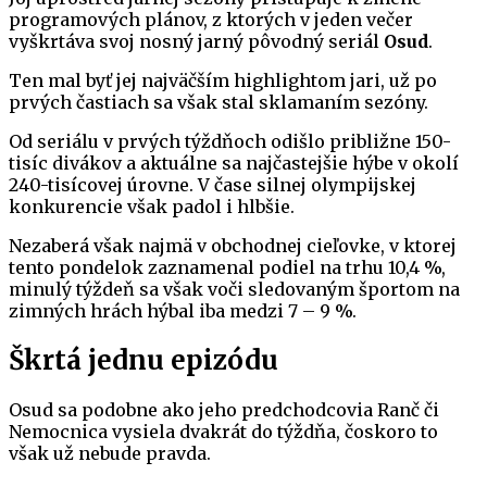
programových plánov, z ktorých v jeden večer
vyškrtáva svoj nosný jarný pôvodný seriál
Osud
.
Ten mal byť jej najväčším highlightom jari, už po
prvých častiach sa však stal sklamaním sezóny.
Od seriálu v prvých týždňoch odišlo približne 150-
tisíc divákov a aktuálne sa najčastejšie hýbe v okolí
240-tisícovej úrovne. V čase silnej olympijskej
konkurencie však padol i hlbšie.
Nezaberá však najmä v obchodnej cieľovke, v ktorej
tento pondelok zaznamenal podiel na trhu 10,4 %,
minulý týždeň sa však voči sledovaným športom na
zimných hrách hýbal iba medzi 7 – 9 %.
Škrtá jednu epizódu
Osud sa podobne ako jeho predchodcovia Ranč či
Nemocnica vysiela dvakrát do týždňa, čoskoro to
však už nebude pravda.