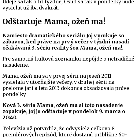
Udeje sa tak o tri týždne, Osud sa tak v pondelky bude
vysielať už iba dvakrát.
Odštartuje Mama, ožeň ma!
Namiesto dramatického seriálu Joj vyrukuje so
zábavou, keď práve na prvý večer v týždni nasadí
očakávanú 3. sériu reality šou Mama, ožeň ma!.
Pre samotnú kultovú zoznamku nepôjde o netradičné
nasadenie.
Mama, ožeň ma sa v prvej sérii na jeseň 2011
vysielala v utorňajšie večery, v druhej sérii na
prelome jari a leta 2013 dokonca obsadzovala práve
pondelky.
Nová 3. séria Mama, ožeň ma si toto nasadenie
zopakuje, Joj ju odštartuje v pondelok 9. marca o
20:40.
Televízia už potvrdila, že odvysiela celkovo 8
premiérových epizód, ktoré dostanú približne 60-