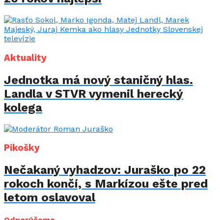
Aktuality
Jednotka má nový staničný hlas.
Landla v STVR vymenil herecký
kolega
Pikošky
Nečakaný vyhadzov: Juraško po 22
rokoch končí, s Markízou ešte pred
letom oslavoval
Odporúčame