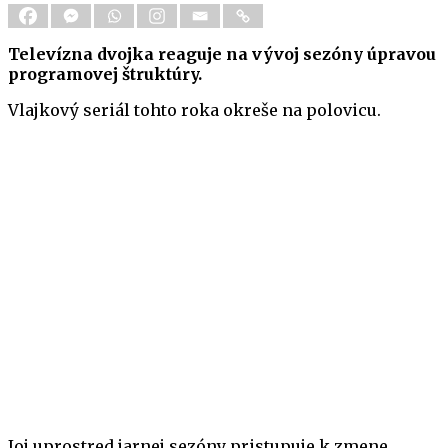
Televízna dvojka reaguje na vývoj sezóny úpravou
programovej štruktúry.
Vlajkový seriál tohto roka okreše na polovicu.
Joj uprostred jarnej sezóny pristupuje k zmene