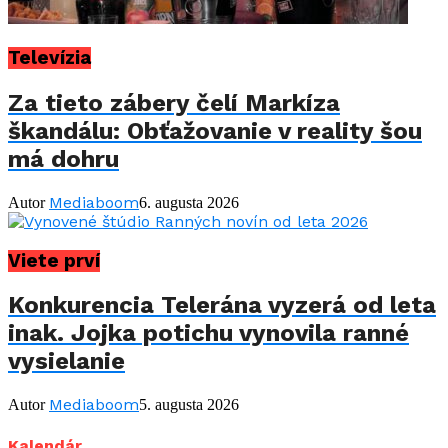
Televízia
Za tieto zábery čelí Markíza
škandálu: Obťažovanie v reality šou
má dohru
Mediaboom
Autor
6. augusta 2026
Viete prví
Konkurencia Telerána vyzerá od leta
inak. Jojka potichu vynovila ranné
vysielanie
Mediaboom
Autor
5. augusta 2026
Kalendár