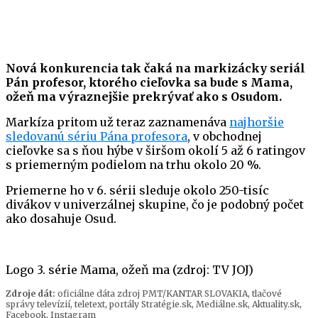
Nová konkurencia tak čaká na markizácky seriál
Pán profesor, ktorého cieľovka sa bude s Mama,
ožeň ma výraznejšie prekrývať ako s Osudom.
Markíza pritom už teraz zaznamenáva
najhoršie
sledovanú sériu Pána profesora
, v obchodnej
cieľovke sa s ňou hýbe v širšom okolí 5 až 6 ratingov
s priemerným podielom na trhu okolo 20 %.
Priemerne ho v 6. sérii sleduje okolo 250-tisíc
divákov v univerzálnej skupine, čo je podobný počet
ako dosahuje Osud.
Logo 3. série Mama, ožeň ma (zdroj: TV JOJ)
Zdroje dát:
oficiálne dáta zdroj PMT/KANTAR SLOVAKIA, tlačové
správy televízií, teletext, portály Stratégie.sk, Mediálne.sk, Aktuality.sk,
Facebook, Instagram