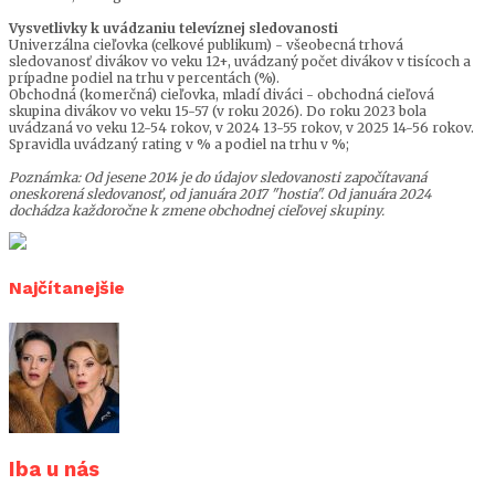
Vysvetlivky k uvádzaniu televíznej sledovanosti
Univerzálna cieľovka (celkové publikum) - všeobecná trhová
sledovanosť divákov vo veku 12+, uvádzaný počet divákov v tisícoch a
prípadne podiel na trhu v percentách (%).
Obchodná (komerčná) cieľovka, mladí diváci - obchodná cieľová
skupina divákov vo veku 15-57 (v roku 2026). Do roku 2023 bola
uvádzaná vo veku 12-54 rokov, v 2024 13-55 rokov, v 2025 14-56 rokov.
Spravidla uvádzaný rating v % a podiel na trhu v %;
Poznámka: Od jesene 2014 je do údajov sledovanosti započítavaná
oneskorená sledovanosť, od januára 2017 "hostia". Od januára 2024
dochádza každoročne k zmene obchodnej cieľovej skupiny.
Najčítanejšie
Iba u nás