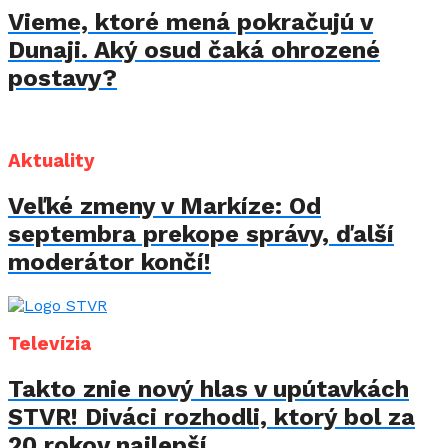
Vieme, ktoré mená pokračujú v
Dunaji. Aký osud čaká ohrozené
postavy?
Aktuality
Veľké zmeny v Markíze: Od
septembra prekope správy, ďalší
moderátor končí!
Televízia
Takto znie nový hlas v upútavkách
STVR! Diváci rozhodli, ktorý bol za
20 rokov najlepší