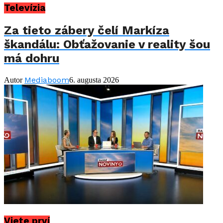
Televízia
Za tieto zábery čelí Markíza
škandálu: Obťažovanie v reality šou
má dohru
Mediaboom
Autor
6. augusta 2026
Viete prví