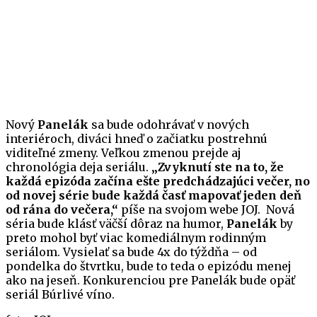
Nový
Panelák
sa bude odohrávať v nových
interiéroch, diváci hneď o začiatku postrehnú
viditeľné zmeny. Veľkou zmenou prejde aj
chronológia deja seriálu.
„Zvyknutí ste na to, že
každá epizóda začína ešte predchádzajúci večer, no
od novej série bude každá časť mapovať jeden deň
od rána do večera,“
píše na svojom webe JOJ. Nová
séria bude klásť väčší dôraz na humor,
Panelák
by
preto mohol byť viac komediálnym rodinným
seriálom. Vysielať sa bude 4x do týždňa – od
pondelka do štvrtku, bude to teda o epizódu menej
ako na jeseň. Konkurenciou pre Panelák bude opäť
seriál Búrlivé víno.