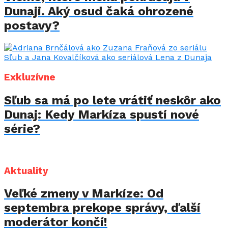
Dunaji. Aký osud čaká ohrozené
postavy?
Exkluzívne
Sľub sa má po lete vrátiť neskôr ako
Dunaj: Kedy Markíza spustí nové
série?
Aktuality
Veľké zmeny v Markíze: Od
septembra prekope správy, ďalší
moderátor končí!