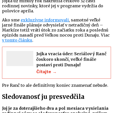
Jojka už minulý rok nakrútila celkovo 32 častí
rodinnej novinky, ktoré jej v programe vydržia do
polovice apríla.
Ako sme
exkluzívne informovali
, samotné veľké
jarné finále plánuje odvysielať v netradičný deň –
Markíze totiž vráti útok zo začiatku roka a poslednú
epizódu nasadí pred Veľkou nocou proti Dunaju. Viac
v tomto článku
.
Jojka vracia úder: Seriálový Ranč
čoskoro skončí, veľké finále
postaví proti Dunaju!
Čítajte →
Pre Ranč to ale definitívny koniec znamenať nebude.
Sledovanosť ju presvedčila
Joj je za doterajšieho dva a pol mesiaca vysielania