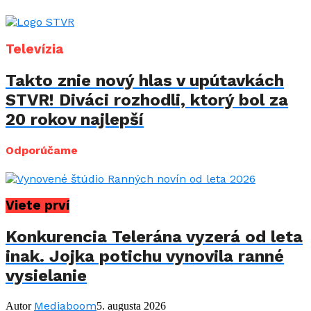
Televízia
Takto znie nový hlas v upútavkách
STVR! Diváci rozhodli, ktorý bol za
20 rokov najlepší
Odporúčame
Viete prví
Konkurencia Telerána vyzerá od leta
inak. Jojka potichu vynovila ranné
vysielanie
Mediaboom
Autor
5. augusta 2026