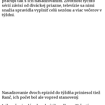
pracujú tak s ich nasadzovaním. Životnosť týchto
sérií závisí od diváckej priazne, televízie sa nimi
snažia spravidla vyplniť celú sezónu a viac večerov v
týždni.
Nasadzovanie dvoch epizód do týždňa priniesol tiež
Ranč, ich počet bol ale vopred stanovený.