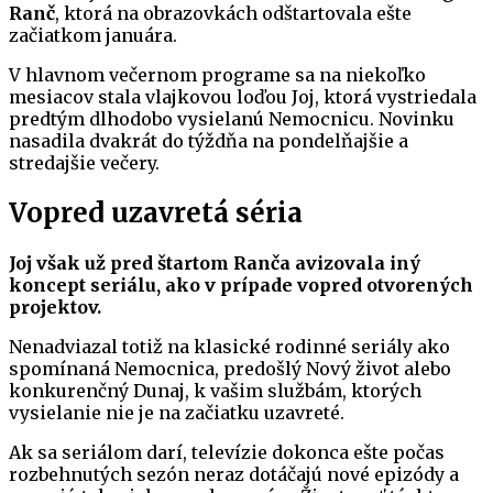
Ranč
, ktorá na obrazovkách odštartovala ešte
začiatkom januára.
V hlavnom večernom programe sa na niekoľko
mesiacov stala vlajkovou loďou Joj, ktorá vystriedala
predtým dlhodobo vysielanú Nemocnicu. Novinku
nasadila dvakrát do týždňa na pondelňajšie a
stredajšie večery.
Vopred uzavretá séria
Joj však už pred štartom Ranča avizovala iný
koncept seriálu, ako v prípade vopred otvorených
projektov.
Nenadviazal totiž na klasické rodinné seriály ako
spomínaná Nemocnica, predošlý Nový život alebo
konkurenčný Dunaj, k vašim službám, ktorých
vysielanie nie je na začiatku uzavreté.
Ak sa seriálom darí, televízie dokonca ešte počas
rozbehnutých sezón neraz dotáčajú nové epizódy a