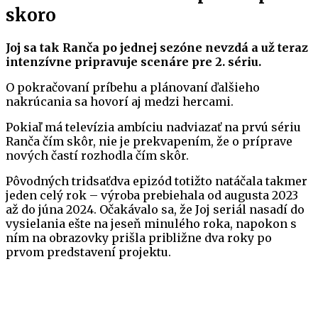
skoro
Joj sa tak Ranča po jednej sezóne nevzdá a už teraz
intenzívne pripravuje scenáre pre 2. sériu.
O pokračovaní príbehu a plánovaní ďalšieho
nakrúcania sa hovorí aj medzi hercami.
Pokiaľ má televízia ambíciu nadviazať na prvú sériu
Ranča čím skôr, nie je prekvapením, že o príprave
nových častí rozhodla čím skôr.
Pôvodných tridsaťdva epizód totižto natáčala takmer
jeden celý rok – výroba prebiehala od augusta 2023
až do júna 2024. Očakávalo sa, že Joj seriál nasadí do
vysielania ešte na jeseň minulého roka, napokon s
ním na obrazovky prišla približne dva roky po
prvom predstavení projektu.