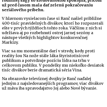
rodinnej ságy so sledovanosťou spokojná, pričom
už pred časom mala dať zelenú pokračovaniu
seriálového príbehu.
V hlavnom vysielacom čase si Ranč našiel približne
400-tisíc pravidelných divákov, ktorí ho rozpozerali
ešte v prvých týždňoch tohto roka. Väčšinu z nich si
udržiava aj po rozbehnutí ostrej jarnej sezóny a
nástupe všetkých highlightov konkurenčnej
Markízy.
Viac sa mu momentálne darí v stredy, kedy proti
reality šou Na nože stále láka štyristotisícové
publikum a potvrdzuje pozíciu lídra na trhu v
celkovom publiku. V pondelky mu niekoľko desiatok
tisíc divákov berie dramatická séria Vina.
Na obrazovke televíznej dvojky je Ranč naďalej
jedným z najsledovanejších programov, viac divákov
už máva iba spravodajstvo Joj alebo Nové bývanie.