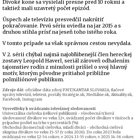
Divoké kone sa vysielali presne pred 10 rokmi a
taktiež mali uzavretý počet epizód.
Úspech ale televíziu presvedčil nakrútiť
pokračovanie. Prvú sériu uviedla na jar 2015 a s
druhou stihla prísť na jeseň toho istého roka.
V tomto prípade sa však správnou cestou nevydala.
V 2. sérii chýbal najmä najobľúbenejší člen hereckej
zostavy Leopold Haverl, seriál zároveň odhalením
tajomstiev rodín z minulosti prišiel o svoj hlavný
motív, ktorým pôvodne pritiahol približne
polmiliónové publikum.
Zdroje dát:
oficiálne dáta zdroj PMT/KANTAR SLOVAKIA, tlačové
správy televízií, teletext, portály Stratégie.sk, Mediálne.sk, Aktuality.sk,
Facebook, Instagram
Vysvetlivky k uvádzaniu televíznej sledovanosti
Univerzálna cieľovka (celkové publikum) - všeobecná trhová
sledovanosť divákov vo veku 12+, uvádzaný počet divákov v tisícoch a
prípadne podiel na trhu v percentách (%).
Obchodná (komerčná) cieľovka, mladí diváci - obchodná cieľová
skupina divákov vo veku 15-57 (v roku 2026). Do roku 2023 bola
uvádzaná vo veku 12-54 rokov, v 2024 13-55 rokov, v 2025 14-56 rokov.