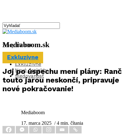
Mediaboom.sk
Zdroj: TV JOJ
Exkluzívne
Aktuality
Exkluzívne
Nové projekty
Joj po úspechu mení plány: Ranč
Sledovanosť
touto jarou neskončí, pripravuje
nové pokračovanie!
Mediaboom
17. marca 2025
/ 4 min. čítania