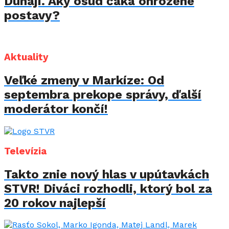
Dunaji. Aký osud čaká ohrozené
postavy?
Aktuality
Veľké zmeny v Markíze: Od
septembra prekope správy, ďalší
moderátor končí!
Televízia
Takto znie nový hlas v upútavkách
STVR! Diváci rozhodli, ktorý bol za
20 rokov najlepší