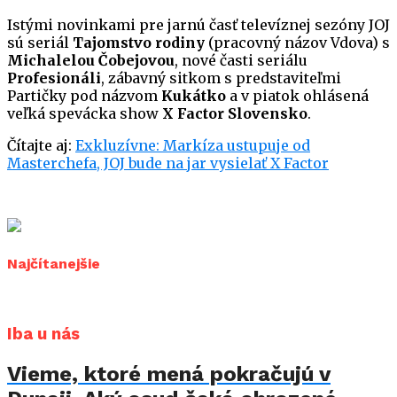
Istými novinkami pre jarnú časť televíznej sezóny JOJ
sú seriál
Tajomstvo rodiny
(pracovný názov Vdova) s
Michalelou Čobejovou
, nové časti seriálu
Profesionáli
, zábavný sitkom s predstaviteľmi
Partičky pod názvom
Kukátko
a v piatok ohlásená
veľká spevácka show
X Factor Slovensko
.
Čítajte aj:
Exkluzívne: Markíza ustupuje od
Masterchefa, JOJ bude na jar vysielať X Factor
Najčítanejšie
Iba u nás
Vieme, ktoré mená pokračujú v