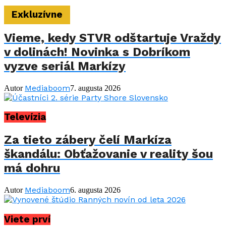
Exkluzívne
Vieme, kedy STVR odštartuje Vraždy
v dolinách! Novinka s Dobríkom
vyzve seriál Markízy
Mediaboom
Autor
7. augusta 2026
Televízia
Za tieto zábery čelí Markíza
škandálu: Obťažovanie v reality šou
má dohru
Mediaboom
Autor
6. augusta 2026
Viete prví