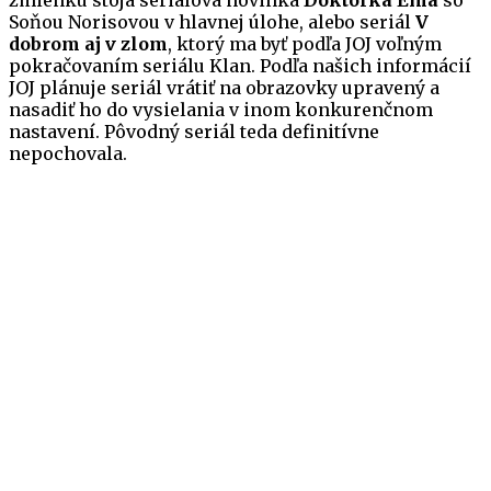
zmienku stoja seriálová novinka
Doktorka Ema
so
Soňou Norisovou v hlavnej úlohe, alebo seriál
V
dobrom aj v zlom
, ktorý ma byť podľa JOJ voľným
pokračovaním seriálu Klan. Podľa našich informácií
JOJ plánuje seriál vrátiť na obrazovky upravený a
nasadiť ho do vysielania v inom konkurenčnom
nastavení. Pôvodný seriál teda definitívne
nepochovala.