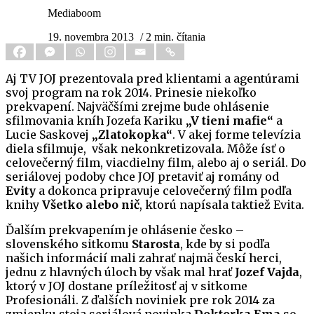
Mediaboom
19. novembra 2013
/ 2 min. čítania
Aj TV JOJ prezentovala pred klientami a agentúrami
svoj program na rok 2014. Prinesie niekoľko
prekvapení. Najväčšími zrejme bude ohlásenie
sfilmovania kníh Jozefa Kariku
„V tieni mafie“
a
Lucie Saskovej
„Zlatokopka“
. V akej forme televízia
diela sfilmuje, však nekonkretizovala. Môže ísť o
celovečerný film, viacdielny film, alebo aj o seriál. Do
seriálovej podoby chce JOJ pretaviť aj romány od
Evity
a dokonca pripravuje celovečerný film podľa
knihy
Všetko alebo nič
, ktorú napísala taktiež Evita.
Ďalším prekvapením je ohlásenie česko –
slovenského sitkomu
Starosta
, kde by si podľa
našich informácií mali zahrať najmä českí herci,
jednu z hlavných úloch by však mal hrať
Jozef Vajda
,
ktorý v JOJ dostane príležitosť aj v sitkome
Profesionáli. Z ďalších noviniek pre rok 2014 za