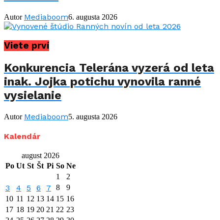
Mediaboom
Autor
6. augusta 2026
Viete prví
Konkurencia Telerána vyzerá od leta
inak. Jojka potichu vynovila ranné
vysielanie
Mediaboom
Autor
5. augusta 2026
Kalendár
august 2026
Po
Ut
St
Št
Pi
So
Ne
1
2
3
4
5
6
7
8
9
10
11
12
13
14
15
16
17
18
19
20
21
22
23