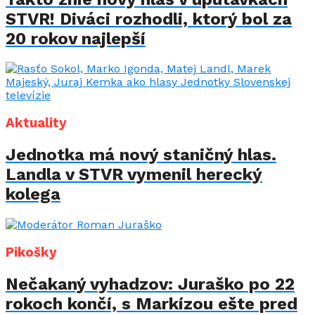
STVR! Diváci rozhodli, ktorý bol za
20 rokov najlepší
Aktuality
Jednotka má nový staničný hlas.
Landla v STVR vymenil herecký
kolega
Pikošky
Nečakaný vyhadzov: Juraško po 22
rokoch končí, s Markízou ešte pred