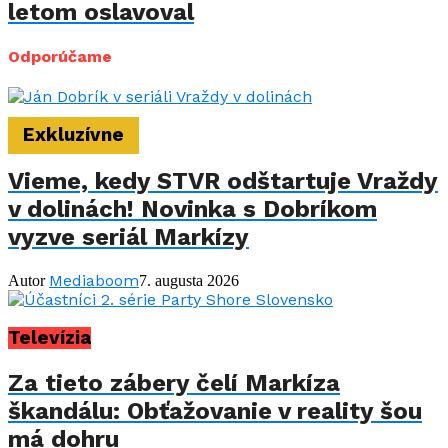
letom oslavoval
Odporúčame
Exkluzívne
Vieme, kedy STVR odštartuje Vraždy
v dolinách! Novinka s Dobríkom
vyzve seriál Markízy
Mediaboom
Autor
7. augusta 2026
Televízia
Za tieto zábery čelí Markíza
škandálu: Obťažovanie v reality šou
má dohru