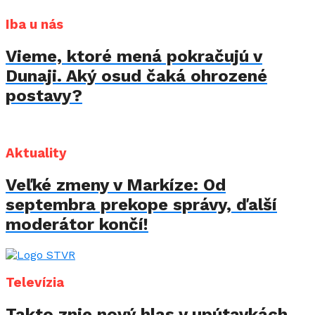
Iba u nás
Vieme, ktoré mená pokračujú v
Dunaji. Aký osud čaká ohrozené
postavy?
Aktuality
Veľké zmeny v Markíze: Od
septembra prekope správy, ďalší
moderátor končí!
Televízia
Takto znie nový hlas v upútavkách