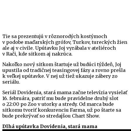
Tie sa prezentujú v rôznorodých kostýmoch
v podobe maďarských grófov, Turkov, tureckých žien
ale aj v civile. Upútavku Joj vyrábala v ateliéroch
v Rači, kde sitkom aj nakrúca.
Nakoľko nový sitkom štartuje už budúci týždeň, Joj
upustila od tradičnej teasingovej fázy a rovno prešla
k veľkej upútavke. V nej už tiež ukazuje zábery zo
seriálu.
Seriál Dovidenia, stará mama začne televízia vysielať
16. februára, patriť mu bude pravidelne druhý slot
o 22:00 po Zoo v utorky a stredy. Od marca bude
sitkomu tvoriť konkurenciu Farma, už po štarte sa
bude prekrývať so stredajšou Chart Show.
Dlhá upútavka Dovidenia, stará mama