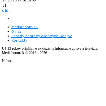
24
25
26
27
28
29
30
31
« júl
Mediaboom.sk
O nás
Zásady ochrany osobných údajov
Kontakty
Už 13 rokov prinášame exkluzívne informácie zo sveta televízie.
Mediaboom.sk © 2013 - 2026
Nahor