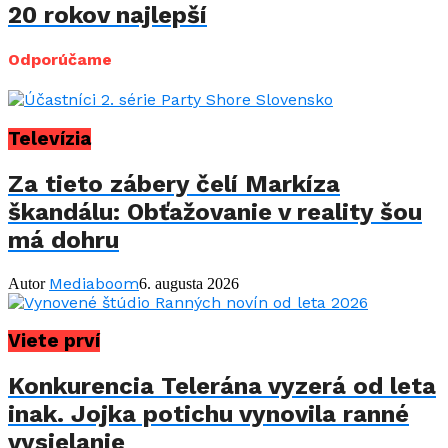
20 rokov najlepší
Odporúčame
Televízia
Za tieto zábery čelí Markíza
škandálu: Obťažovanie v reality šou
má dohru
Mediaboom
Autor
6. augusta 2026
Viete prví
Konkurencia Telerána vyzerá od leta
inak. Jojka potichu vynovila ranné
vysielanie