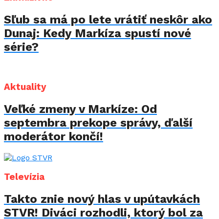
Sľub sa má po lete vrátiť neskôr ako
Dunaj: Kedy Markíza spustí nové
série?
Aktuality
Veľké zmeny v Markíze: Od
septembra prekope správy, ďalší
moderátor končí!
Televízia
Takto znie nový hlas v upútavkách
STVR! Diváci rozhodli, ktorý bol za