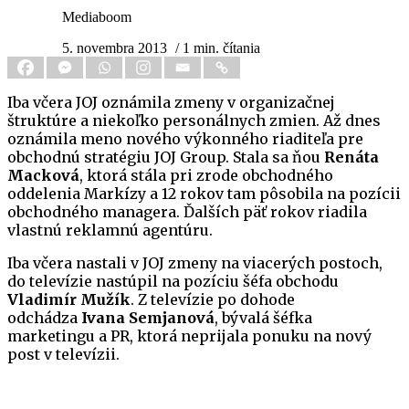
Mediaboom
5. novembra 2013
/ 1 min. čítania
Iba včera JOJ oznámila zmeny v organizačnej
štruktúre a niekoľko personálnych zmien. Až dnes
oznámila meno nového výkonného riaditeľa pre
obchodnú stratégiu JOJ Group. Stala sa ňou
Renáta
Macková
, ktorá stála pri zrode obchodného
oddelenia Markízy a 12 rokov tam pôsobila na pozícii
obchodného managera. Ďalších päť rokov riadila
vlastnú reklamnú agentúru.
Iba včera nastali v JOJ zmeny na viacerých postoch,
do televízie nastúpil na pozíciu šéfa obchodu
Vladimír Mužík
. Z televízie po dohode
odchádza
Ivana Semjanová
, bývalá šéfka
marketingu a PR, ktorá neprijala ponuku na nový
post v televízii.