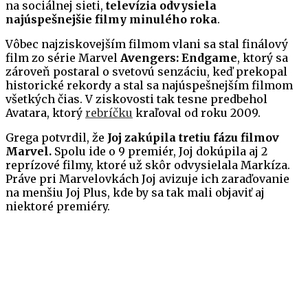
na sociálnej sieti,
televízia odvysiela
najúspešnejšie filmy minulého roka
.
Vôbec najziskovejším filmom vlani sa stal finálový
film zo série Marvel
Avengers: Endgame
, ktorý sa
zároveň postaral o svetovú senzáciu, keď prekopal
historické rekordy a stal sa najúspešnejším filmom
všetkých čias. V ziskovosti tak tesne predbehol
Avatara, ktorý
rebríčku
kraľoval od roku 2009.
Grega potvrdil, že
Joj zakúpila tretiu fázu filmov
Marvel.
Spolu ide o 9 premiér, Joj dokúpila aj 2
reprízové filmy, ktoré už skôr odvysielala Markíza.
Práve pri Marvelovkách Joj avizuje ich zaraďovanie
na menšiu Joj Plus, kde by sa tak mali objaviť aj
niektoré premiéry.