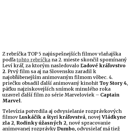
Z rebríčka TOP 5 najúspešnejších filmov vlaňajška
podľa
tohto rebríčka
na 2. mieste skončil spomínaný
Leví kráľ, za ktorým nasledovalo
Ľadové kráľovstvo
2
. Prvý film sa aj na Slovensku zaradil k
najobľúbenejším animovaným filmom vôbec. 4.
priečku obsadil ďalší animovaný kinohit
Toy Story 4
,
päťku najziskovejších snímok minulého roka
uzavrel ďalší film zo série Marveloviek –
Captain
Marvel
.
Televízia potvrdila aj odvysielanie rozprávkových
filmov
Luskáčik a štyri kráľovstvá
, novej
Vládkyne
zla 2
,
Rodinky úžasných 2
, nové spracovanie
animovanej rozprávky
Dumbo,
odvysielať má tiež