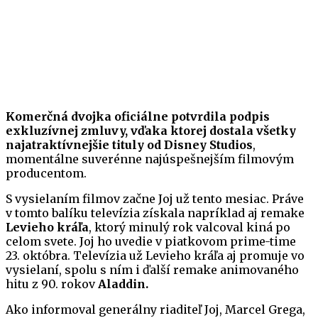
Komerčná dvojka oficiálne potvrdila podpis
exkluzívnej zmluvy, vďaka ktorej dostala všetky
najatraktívnejšie tituly od Disney Studios
,
momentálne suverénne najúspešnejším filmovým
producentom.
S vysielaním filmov začne Joj už tento mesiac. Práve
v tomto balíku televízia získala napríklad aj remake
Levieho kráľa
, ktorý minulý rok valcoval kiná po
celom svete. Joj ho uvedie v piatkovom prime-time
23. októbra. Televízia už Levieho kráľa aj promuje vo
vysielaní, spolu s ním i ďalší remake animovaného
hitu z 90. rokov
Aladdin.
Ako informoval generálny riaditeľ Joj, Marcel Grega,