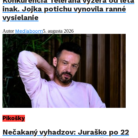
Konkurencia Telerána vyzerá od leta
inak. Jojka potichu vynovila ranné
vysielanie
Mediaboom
Autor
5. augusta 2026
Pikošky
Nečakaný vyhadzov: Juraško po 22