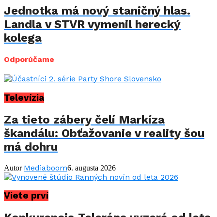
Jednotka má nový staničný hlas.
Landla v STVR vymenil herecký
kolega
Odporúčame
Televízia
Za tieto zábery čelí Markíza
škandálu: Obťažovanie v reality šou
má dohru
Mediaboom
Autor
6. augusta 2026
Viete prví