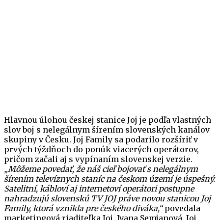
Hlavnou úlohou českej stanice Joj je podľa vlastných
slov boj s nelegálnym šírením slovenských kanálov
skupiny v Česku. Joj Family sa podarilo rozšíriť v
prvých týždňoch do ponúk viacerých operátorov,
pričom začali aj s vypínaním slovenskej verzie.
„Môžeme povedať, že náš cieľ bojovať s nelegálnym
šírením televíznych staníc na českom území je úspešný.
Satelitní, kábloví aj internetoví operátori postupne
nahradzujú slovenskú TV JOJ práve novou stanicou Joj
Family, ktorá vznikla pre českého diváka,“
povedala
marketingová riaditeľka Joj, Ivana Semjanová. Joj