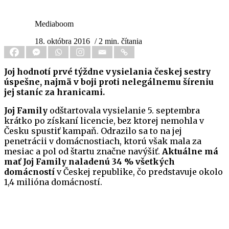
Mediaboom
18. októbra 2016
/ 2 min. čítania
Joj hodnotí prvé týždne vysielania českej sestry
úspešne, najmä v boji proti nelegálnemu šíreniu
jej staníc za hranicami.
Joj Family
odštartovala vysielanie 5. septembra
krátko po získaní licencie, bez ktorej nemohla v
Česku spustiť kampaň. Odrazilo sa to na jej
penetrácii v domácnostiach, ktorú však mala za
mesiac a pol od štartu značne navýšiť.
Aktuálne má
mať Joj Family naladenú 34 % všetkých
domácností
v Českej republike, čo predstavuje okolo
1,4 milióna domácností.