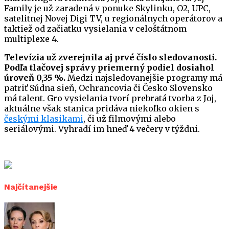
Family je už zaradená v ponuke Skylinku, O2, UPC,
satelitnej Novej Digi TV, u regionálnych operátorov a
taktiež od začiatku vysielania v celoštátnom
multiplexe 4.
Televízia už zverejnila aj prvé číslo sledovanosti.
Podľa tlačovej správy priemerný podiel dosiahol
úroveň 0,35 %.
Medzi najsledovanejšie programy má
patriť Súdna sieň, Ochrancovia či Česko Slovensko
má talent. Gro vysielania tvorí prebratá tvorba z Joj,
aktuálne však stanica pridáva niekoľko okien s
českými klasikami
, či už filmovými alebo
seriálovými. Vyhradí im hneď 4 večery v týždni.
Najčítanejšie