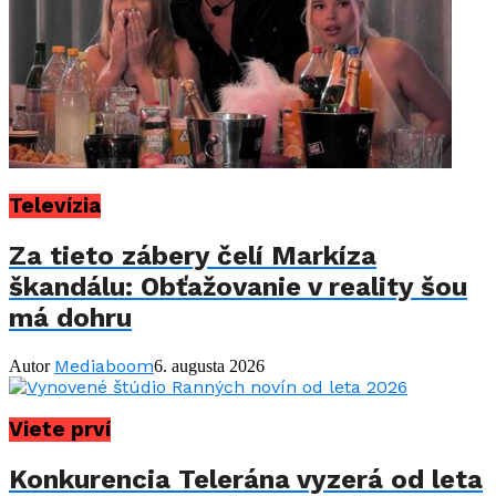
Televízia
Za tieto zábery čelí Markíza
škandálu: Obťažovanie v reality šou
má dohru
Mediaboom
Autor
6. augusta 2026
Viete prví
Konkurencia Telerána vyzerá od leta