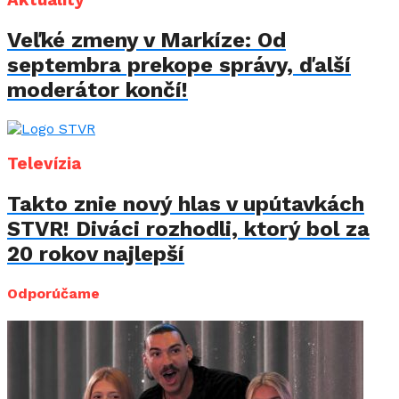
Aktuality
Veľké zmeny v Markíze: Od
septembra prekope správy, ďalší
moderátor končí!
Televízia
Takto znie nový hlas v upútavkách
STVR! Diváci rozhodli, ktorý bol za
20 rokov najlepší
Odporúčame