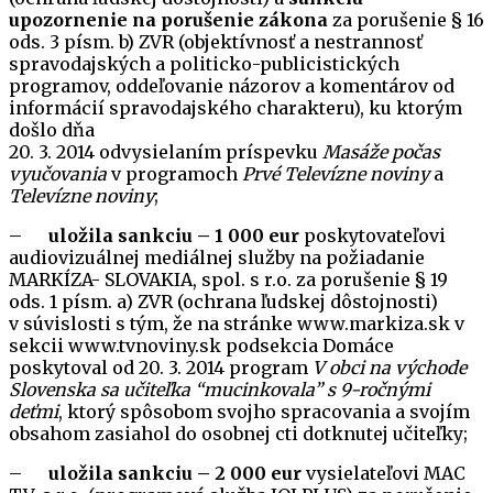
upozornenie na porušenie zákona
za porušenie § 16
ods. 3 písm. b) ZVR (objektívnosť a nestrannosť
spravodajských a politicko-publicistických
programov, oddeľovanie názorov a komentárov od
informácií spravodajského charakteru), ku ktorým
došlo dňa
20. 3. 2014 odvysielaním príspevku
Masáže počas
vyučovania
v programoch
Prvé Televízne noviny
a
Televízne noviny
;
–
uložila sankciu – 1 000 eur
poskytovateľovi
audiovizuálnej mediálnej služby na požiadanie
MARKÍZA- SLOVAKIA, spol. s r.o. za porušenie § 19
ods. 1 písm. a) ZVR (ochrana ľudskej dôstojnosti)
v súvislosti s tým, že na stránke www.markiza.sk v
sekcii www.tvnoviny.sk podsekcia Domáce
poskytoval od 20. 3. 2014 program
V obci na východe
Slovenska sa učiteľka “mucinkovala” s 9-ročnými
deťmi
, ktorý spôsobom svojho spracovania a svojím
obsahom zasiahol do osobnej cti dotknutej učiteľky;
–
uložila sankciu – 2 000 eur
vysielateľovi MAC