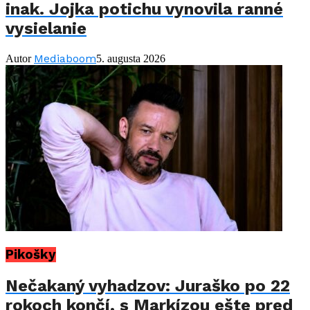
inak. Jojka potichu vynovila ranné
vysielanie
Mediaboom
Autor
5. augusta 2026
Pikošky
Nečakaný vyhadzov: Juraško po 22
rokoch končí, s Markízou ešte pred