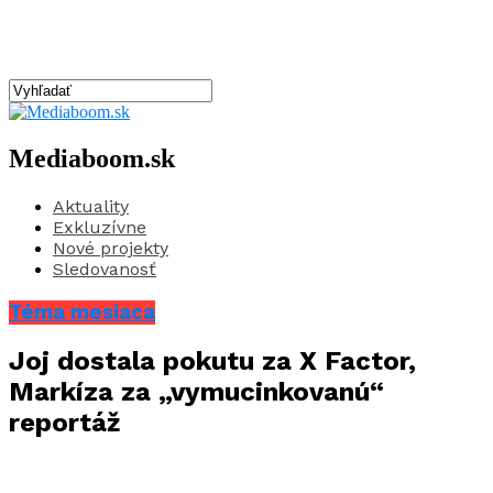
Mediaboom.sk
Aktuality
Exkluzívne
Nové projekty
Sledovanosť
Téma mesiaca
Joj dostala pokutu za X Factor,
Markíza za „vymucinkovanú“
reportáž