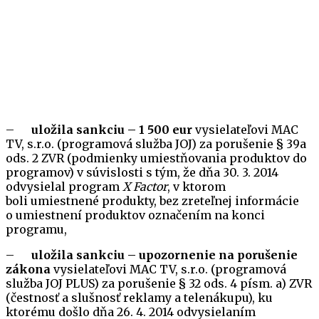
–
uložila sankciu – 1 500 eur
vysielateľovi MAC
TV, s.r.o. (programová služba JOJ) za porušenie § 39a
ods. 2 ZVR (podmienky umiestňovania produktov do
programov) v súvislosti s tým, že dňa 30. 3. 2014
odvysielal program
X Factor
, v ktorom
boli umiestnené produkty, bez zreteľnej informácie
o umiestnení produktov označením na konci
programu,
–
uložila sankciu – upozornenie na porušenie
zákona
vysielateľovi MAC TV, s.r.o. (programová
služba JOJ PLUS) za porušenie § 32 ods. 4 písm. a) ZVR
(čestnosť a slušnosť reklamy a telenákupu), ku
ktorému došlo dňa 26. 4. 2014 odvysielaním