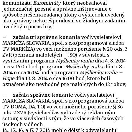
komunikátu
Eurominúty
, ktorý neobsahoval
jednoznačné, presné a správne inštruovanie o
spôsobe riešenia zadanej úlohy a výsledok uvedený
ako správny nekorešpondoval so žiadnym zadaním
uvedeným počas hry;
–
začala tri správne konania
vočivysielateľovi
MARKÍZA-SLOVAKIA, spol. s r.o.(programová služba
TV MARKÍZA) vo veci možného porušenie § 20 ods. 3
ZVR (ochrana maloletých – JSO) v súvislosti s
vysielaním programu
Myšlienky vraha
dňa 4. 8. 2014
o cca 16:05 hod, programu
Myšlienky vraha
dňa 5. 8.
2014 o cca 16:04 hod a programu
Myšlienky vraha –
Hope
dňa 13. 8. 2014 o cca 16:00 hod, ktoré boli
označené ako nevhodné pre maloletých do 12 rokov;
–
začala správne konanie
vočivysielateľovi
MARKÍZA-SLOVAKIA, spol. s r.o.(programová služba
TV DOMA, DAJTO) vo veci možného porušenie § 36
ods. 2 ZVR (vysielací čas vyhradený reklamným
šotom) v súvislosti s tým, že vo viacerých časových
úsekoch v dňoch
14., 15., 16. a 17. 7. 2014 mohlo dôjsť k odvysielaniu