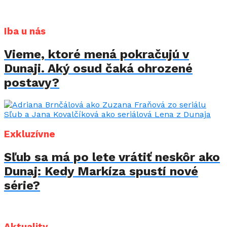
Iba u nás
Vieme, ktoré mená pokračujú v
Dunaji. Aký osud čaká ohrozené
postavy?
Exkluzívne
Sľub sa má po lete vrátiť neskôr ako
Dunaj: Kedy Markíza spustí nové
série?