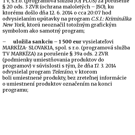
TV, s.r.o. (programová služba JOJ PLUS) za porušenie
§ 20 ods. 3 ZVR (ochrana maloletých – JSO), ku
ktorému došlo dňa 12. 6. 2014 o cca 20:07 hod
odvysielaním upútavky na program
C.S.I.: Kriminálka
New York
, ktorú neoznačil totožným grafickým
symbolom ako samotný program;
–
uložila sankciu – 1 500 eur
vysielateľovi
MARKÍZA- SLOVAKIA, spol. s r.o. (programová služba
TV MARKÍZA) za porušenie § 39a ods. 2 ZVR
(podmienky umiestňovania produktov do
programov) v súvislosti s tým, že dňa 17. 3. 2014
odvysielal program
Teleráno
, v ktorom
boli umiestnené produkty, bez zreteľnej informácie
o umiestnení produktov označením na konci
programu;