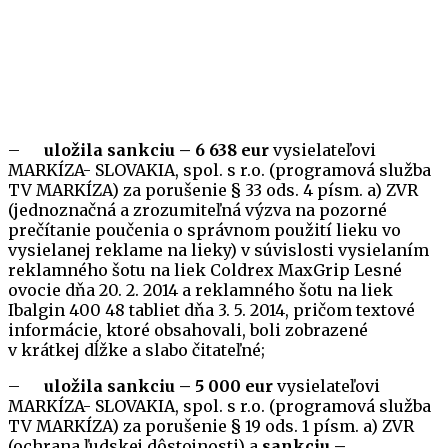
–
uložila sankciu – 6 638 eur
vysielateľovi
MARKÍZA- SLOVAKIA, spol. s r.o. (programová služba
TV MARKÍZA) za porušenie § 33 ods. 4 písm. a) ZVR
(jednoznačná a zrozumiteľná výzva na pozorné
prečítanie poučenia o správnom použití lieku vo
vysielanej reklame na lieky) v súvislosti vysielaním
reklamného šotu na liek Coldrex MaxGrip Lesné
ovocie dňa 20. 2. 2014 a reklamného šotu na liek
Ibalgin 400 48 tabliet dňa 3. 5. 2014, pričom textové
informácie, ktoré obsahovali, boli zobrazené
v krátkej dĺžke a slabo čitateľné;
–
uložila sankciu – 5 000 eur
vysielateľovi
MARKÍZA- SLOVAKIA, spol. s r.o. (programová služba
TV MARKÍZA) za porušenie § 19 ods. 1 písm. a) ZVR
(ochrana ľudskej dôstojnosti) a
sankciu
–