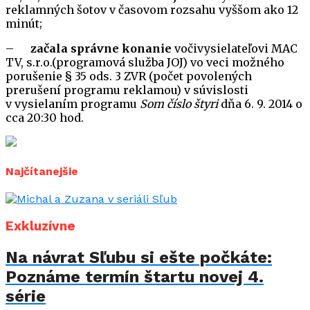
reklamných šotov v časovom rozsahu vyššom ako 12
minút;
–
začala správne konanie
vočivysielateľovi MAC
TV, s.r.o.(programová služba JOJ) vo veci možného
porušenie § 35 ods. 3 ZVR (počet povolených
prerušení programu reklamou) v súvislosti
v vysielaním programu
Som číslo štyri
dňa 6. 9. 2014 o
cca 20:30 hod.
Najčítanejšie
Exkluzívne
Na návrat Sľubu si ešte počkáte:
Poznáme termín štartu novej 4.
série