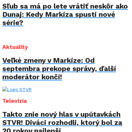
Sľub sa má po lete vrátiť neskôr ako
Dunaj: Kedy Markíza spustí nové
série?
Aktuality
Veľké zmeny v Markíze: Od
septembra prekope správy, ďalší
moderátor končí!
Televízia
Takto znie nový hlas v upútavkách
STVR! Diváci rozhodli, ktorý bol za
20 rokov najlepší