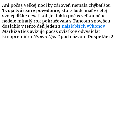
Ani počas Veľkej noci by zároveň nemala chýbať šou
Tvoja tvár znie povedome
, ktorá bude mať v celej
svojej dĺžke desať kôl. Joj takto počas veľkonočnej
nedele minulý rok pokračovala s Tancom snov, šou
dosiahla v tento deň jeden z
najslabších výkonov
.
Markíza tiež avizuje počas sviatkov odvysielať
kinopremiéru
Grown Ups 2
pod názvom
Dospeláci 2
.