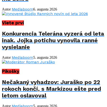
Mediaboom
Autor
6. augusta 2026
Viete prví
Konkurencia Telerána vyzerá od leta
inak. Jojka potichu vynovila ranné
vysielanie
Mediaboom
Autor
5. augusta 2026
Pikošky
Nečakaný vyhadzov: Juraško po 22
rokoch končí, s Markízou ešte pred
letom oslavoval
Mediaboom
Autor
5. augusta 2026