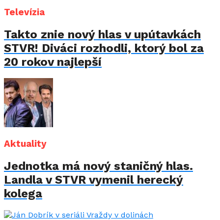
Televízia
Takto znie nový hlas v upútavkách
STVR! Diváci rozhodli, ktorý bol za
20 rokov najlepší
Aktuality
Jednotka má nový staničný hlas.
Landla v STVR vymenil herecký
kolega