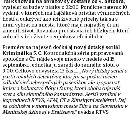
Talkshow sa na obrazovky dostane od 4. októbra
,
vysielať sa bude v piatky o 22:00. Ponúkne nateraz 10
vydaní, v ktorých má Lajčáková privítať výnimočných
hostí a odkrývať ako ich životné príbehy tak sa s
nimi vybrať na miesta, ktoré majú najradšej či im
zmenili život. Rovnako predstavia ich blízkych, ktorí
zohrali v ich živote neopakovateľnú úlohu.
Premiéry sa na jeseň dočká aj
nový detský seriál
Kriminálka 5. C
. Koprodukčná séria pripravovaná
spoločne s ČT nájde svoje miesto v nedele od 15.
septembra, Jednotka ju zaradí do ranného slotu o
9:00. Celkovo odvysiela 13 častí.
„Nový detský seriál o
partii mladých detektívov, ktorým sa podarí nielen
odhaliť sieť nebezpečných pašerákov, ale aj spoznať
krásu a bohatstvo flóry i fauny, ktorá obohacuje náš
svet a silu skutočného kamarátstva. Seriál vznikol v
koprodukcii RTVS, AFM, ČT a Zlínskymi ateliérmi. Dej
sa odohráva v moravskom meste Zlín a na Slovensku v
Manínskej úžine aj v Bratislave,“
uvádza RTVS.