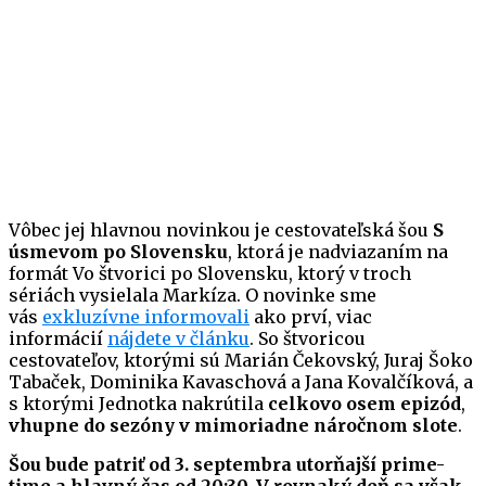
Vôbec jej hlavnou novinkou je cestovateľská šou
S
úsmevom po Slovensku
, ktorá je nadviazaním na
formát Vo štvorici po Slovensku, ktorý v troch
sériách vysielala Markíza. O novinke sme
vás
exkluzívne informovali
ako prví, viac
informácií
nájdete v článku
. So štvoricou
cestovateľov, ktorými sú Marián Čekovský, Juraj Šoko
Tabaček, Dominika Kavaschová a Jana Kovalčíková, a
s ktorými Jednotka nakrútila
celkovo osem epizód
,
vhupne do sezóny v mimoriadne náročnom slote
.
Šou bude patriť od 3. septembra utorňajší prime-