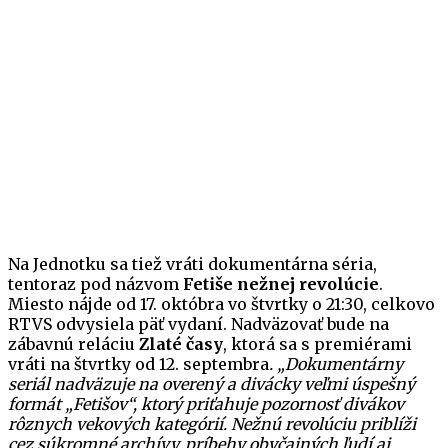
Na Jednotku sa tiež vráti dokumentárna séria,
tentoraz pod názvom
Fetiše nežnej revolúcie
.
Miesto nájde od 17. októbra vo štvrtky o 21:30, celkovo
RTVS odvysiela päť vydaní. Nadväzovať bude na
zábavnú reláciu
Zlaté časy
, ktorá sa s premiérami
vráti na štvrtky od 12. septembra
. „Dokumentárny
seriál nadväzuje na overený a divácky veľmi úspešný
formát „Fetišov“, ktorý priťahuje pozornosť divákov
rôznych vekových kategórií. Nežnú revolúciu priblíži
cez súkromné archívy, príbehy obyčajných ľudí aj