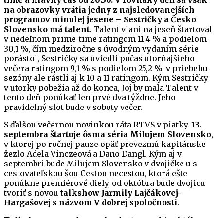
time a hlavný čas od 20:30. V rovnaký deň sa však
na obrazovky vrátia jedny z najsledovanejších
programov minulej jesene – Sestričky a Česko
Slovensko má talent.
Talent vlani na jeseň štartoval
v nedeľnom prime-time ratingom 11,4 % a podielom
30,1 %, čím medziročne s úvodným vydaním série
porástol, Sestričky sa uviedli počas utorňajšieho
večera ratingom 9,1 % s podielom 25,2 %, v priebehu
sezóny ale rástli aj k 10 a 11 ratingom. Kým Sestričky
v utorky pobežia až do konca, Joj by mala Talent v
tento deň ponúkať len prvé dva týždne. Jeho
pravidelný slot bude v soboty večer.
S ďalšou večernou novinkou ráta RTVS v piatky.
13.
septembra štartuje ôsma séria Milujem Slovensko
,
v ktorej po ročnej pauze opäť prevezmú kapitánske
žezlo Adela Vinczeová a Dano Dangl. Kým aj v
septembri bude Milujem Slovensko v dvojičke u s
cestovateľskou šou Cestou necestou, ktorá ešte
ponúkne premiérové diely, od októbra bude dvojicu
tvoriť s novou
talkshow Jarmily Lajčákovej-
Hargašovej s názvom V dobrej spoločnosti
.