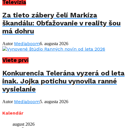
Televízia
Za tieto zábery čelí Markíza
škandálu: Obťažovanie v reality šou
má dohru
Mediaboom
Autor
6. augusta 2026
Viete prví
Konkurencia Telerána vyzerá od leta
inak. Jojka potichu vynovila ranné
vysielanie
Mediaboom
Autor
5. augusta 2026
Kalendár
august 2026