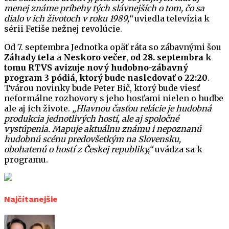
menej známe príbehy tých slávnejších o tom, čo sa
dialo v ich životoch v roku 1989,“
uviedla televízia k
sérii Fetiše nežnej revolúcie.
Od 7. septembra Jednotka opäť ráta so zábavnými šou
Záhady tela
a
Neskoro večer
,
od 28. septembra k
tomu RTVS avizuje nový hudobno-zábavný
program 3 pódiá, ktorý bude nasledovať o 22:20
.
Tvárou novinky bude Peter Bič, ktorý bude viesť
neformálne rozhovory s jeho hosťami nielen o hudbe
ale aj ich živote.
„Hlavnou časťou relácie je hudobná
produkcia jednotlivých hostí, ale aj spoločné
vystúpenia. Mapuje aktuálnu známu i nepoznanú
hudobnú scénu predovšetkým na Slovensku,
obohatenú o hostí z Českej republiky,“
uvádza sa k
programu.
Najčítanejšie