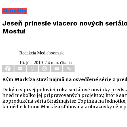
Aktuality
Jeseň prinesie viacero nových seriálo
Mostu!
Redakcia Mediaboom.sk
16. júla 2019
/ 4 min. čítania
Kým Markíza staví najmä na osvedčené série z predoš
Dokým v prvej polovici roka seriálové novinky predstav
hneď niekoľko jej pripravovaných projektov, ktoré sa
koprodukčná séria Strážmajster Topinka na Jednotke, 
komédie k tomu Markíza sťahovala z obrazovky už v po