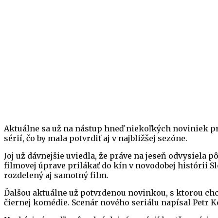
Aktuálne sa už na nástup hneď niekoľkých noviniek pri
sérií, čo by mala potvrdiť aj v najbližšej sezóne.
Joj už dávnejšie uviedla, že práve na jeseň odvysiela 
filmovej úprave prilákať do kín v novodobej histórii Sl
rozdelený aj samotný film.
Ďalšou aktuálne už potvrdenou novinkou, s ktorou chce
čiernej komédie. Scenár nového seriálu napísal Petr 