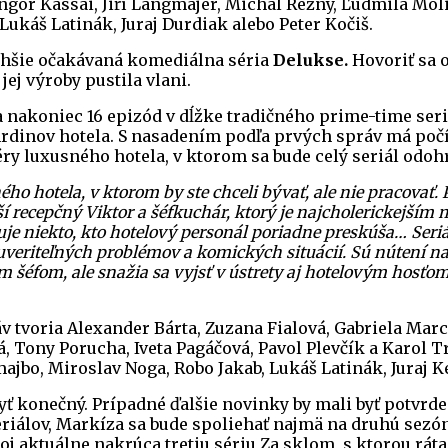
ngor Kassai, Jiří Langmajer, Michal Režný, Ľudmila Mol
ukáš Latinák, Juraj Durdiak alebo Peter Kočiš.
 dlhšie očakávaná komediálna séria
Delukse.
Hovoriť sa o
jej výroby pustila vlani.
 nakoniec 16 epizód v dĺžke tradičného prime-time seriá
hrdinov hotela. S nasadením podľa prvých správ má počít
ry luxusného hotela, v ktorom sa bude celý seriál odohr
hotela, v ktorom by ste chceli bývať, ale nie pracovať. P
í recepčný Viktor a šéfkuchár, ktorý je najcholerickejší
tuje niekto, kto hotelový personál poriadne preskúša… Ser
uveriteľných problémov a komických situácií. Sú nútení na
vým šéfom, ale snažia sa vyjsť v ústrety aj hotelovým hosť
voria Alexander Bárta, Zuzana Fialová, Gabriela Marcin
, Tony Porucha, Iveta Pagáčová, Pavol Plevčík a Karol 
ajbo, Miroslav Noga, Robo Jakab, Lukáš Latinák, Juraj
onečný. Prípadné ďalšie novinky by mali byť potvrdené v 
iálov, Markíza sa bude spoliehať najmä na druhú sezónu 
oj aktuálne nakrúca tretiu sériu Za sklom, s ktorou ráta