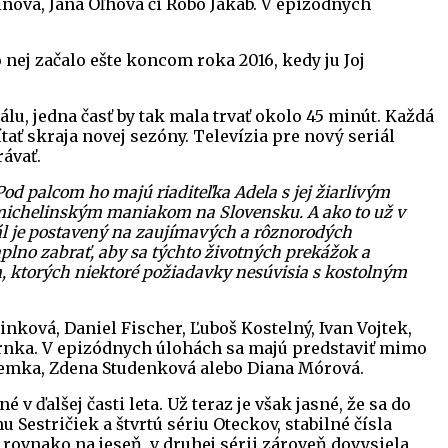
inová, Jana Oľhová či Robo Jakab. V epizódnych
 nej začalo ešte koncom roka 2016, kedy ju Joj
lu, jedna časť by tak mala trvať okolo 45 minút. Každá
ať skraja novej sezóny. Televízia pre nový seriál
ávať.
od palcom ho majú riaditeľka Adela s jej žiarlivým
m michelinským maniakom na Slovensku. A ako to už v
iál je postavený na zaujímavých a rôznorodých
plno zabrať, aby sa týchto životných prekážok a
om, ktorých niektoré požiadavky nesúvisia s kostolným
ková, Daniel Fischer, Ľuboš Kostelný, Ivan Vojtek,
Trnka. V epizódnych úlohách sa majú predstaviť mimo
 Kemka, Zdena Studenková alebo Diana Mórová.
ďalšej časti leta. Už teraz je však jasné, že sa do
Sestričiek a štvrtú sériu Oteckov, stabilné čísla
 rovnako na jeseň, v druhej sérii zároveň dovysiela