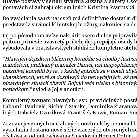
Hlavné postavy v seriáli stvárnia Zuzana Mauréry, Cso
postavách si zahrajú okrem iných Kristína Svarinská, L
Do vysielania sa už na jeseň má definitívne dostať aj
predstavila v rámci klientskej brožúry, nakoniec sa do 
Joj po pôvodnom avíze nakrútiť osem dielov pripravila
pritom prinesie uzavretý príbeh, dej prepájajú osudy 
vybudovala v bratislavských štúdiách kompletne atelié
“Hlavným dejiskom bláznivej komédie sú chodby luxusného 
manželom, prefíkaný manažér Daniel, ten najpopletenejš
bláznivej komédii býva, v každej epizóde sa v hoteli uby
charakteroch, ktoré sa dostávajú do nezvyčajných, až ne
bizardných situácií zbavili. Bojujú teda nielen s blázni
poriadkom,”
uviedla Joj v anotácii.
Kompletný zoznam hlavných resp. pravidelných postáv t
Ľubomír Paulovič, Richard Stanke, Dominika Žiaranová
iných Gabriela Dzuriková, František Kovár, Roman Pom
Zoznam jesenných seriálových noviniek by nemusel byť k
vysielania dostanú nové série viacerých otvorených ser
očakáva aj od pokračovania Susedov či Hornej Dolnej. J