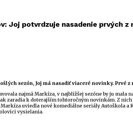
v: Joj potvrdzuje nasadenie prvých z n
lých sezón, Joj má nasadiť viaceré novinky. Prvé z n
ovala najmä Markíza, v najbližšej sezóne by ju mala nah
 tak zaradia k doterajším tohtoročným novinkám. Z nich
Markíza uviedla nové komediálne seriály Autoškola a K
lovici vysielania.