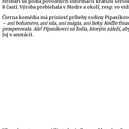
Hrobári sú podľa pôvodných informácií kratšou sériou
8 častí. Výroba prebiehala v Modre a okolí, resp. vo 
Čierna komédia má priniesť príbehy rodiny Pipasíkov
– ani bohatstvo, ani sila, ani mágia, ani lieky. Keďže fi
prosperovala. Ale! Pipasíkovci sú ľudia, ktorým záleží, a
Joj v anotácii.