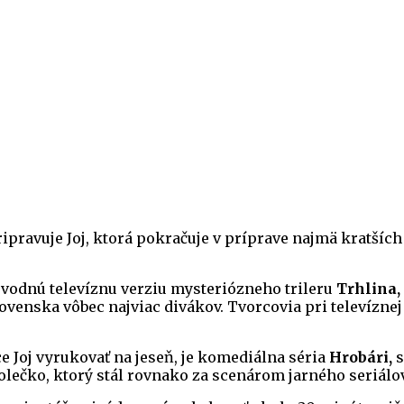
pravuje Joj, ktorá pokračuje v príprave najmä kratších
pôvodnú televíznu verziu mysteriózneho trileru
Trhlina,
ovenska vôbec najviac divákov. Tvorcovia pri televíznej v
 Joj vyrukovať na jeseň, je komediálna séria
Hrobári,
s
Kolečko, ktorý stál rovnako za scenárom jarného seriál