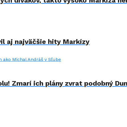
kých divákov, takto vysoko Markíza ne
il aj najväčšie hity Markízy
lu! Zmarí ich plány zvrat podobný Du