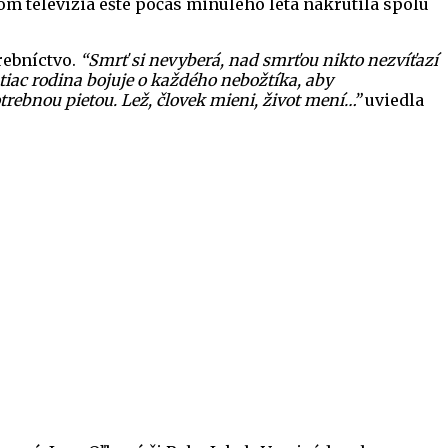
m televízia ešte počas minulého leta nakrútila spolu
rebníctvo.
“Smrť si nevyberá, nad smrťou nikto nezvíťazí
htiac rodina bojuje o každého nebožtíka, aby
otrebnou pietou. Lež, človek mieni, život mení…”
uviedla