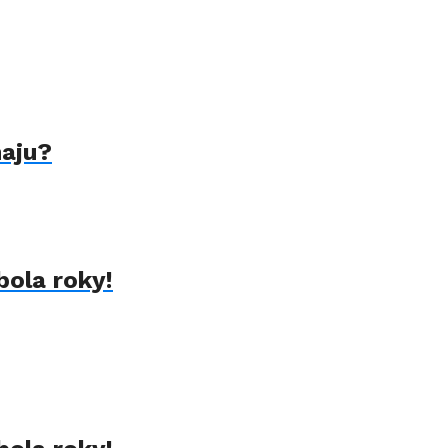
naju?
bola roky!