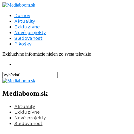
Domov
Aktuality
Exkluzívne
Nové projekty
Sledovanosť
Pikošky
Exkluzívne informácie nielen zo sveta televízie
Mediaboom.sk
Aktuality
Exkluzívne
Nové projekty
Sledovanosť