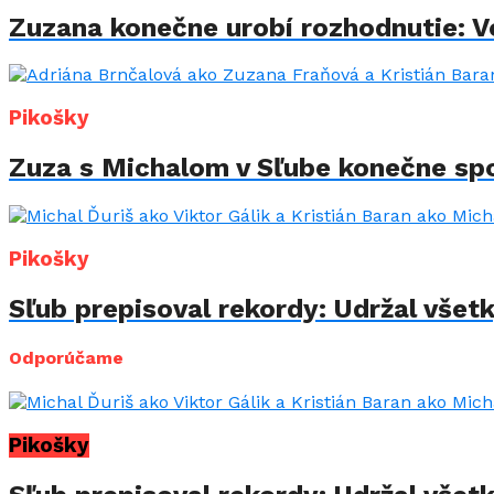
Zuzana konečne urobí rozhodnutie: Vo
Pikošky
Zuza s Michalom v Sľube konečne spo
Pikošky
Sľub prepisoval rekordy: Udržal všet
Odporúčame
Pikošky