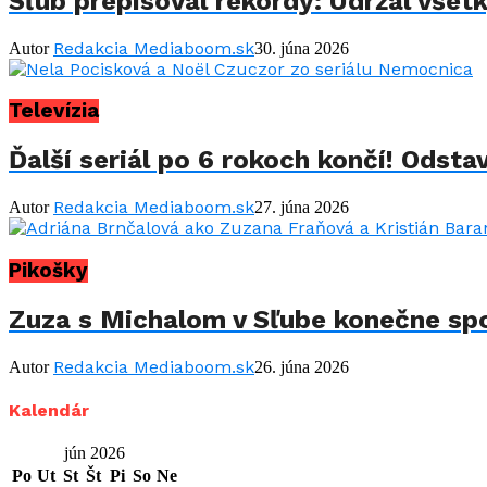
Sľub prepisoval rekordy: Udržal všet
Redakcia Mediaboom.sk
Autor
30. júna 2026
Televízia
Ďalší seriál po 6 rokoch končí! Odstav
Redakcia Mediaboom.sk
Autor
27. júna 2026
Pikošky
Zuza s Michalom v Sľube konečne spo
Redakcia Mediaboom.sk
Autor
26. júna 2026
Kalendár
jún 2026
Po
Ut
St
Št
Pi
So
Ne