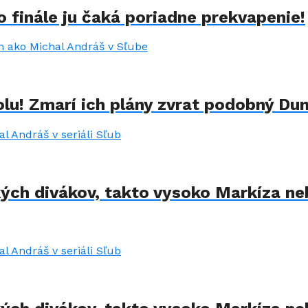
 finále ju čaká poriadne prekvapenie!
lu! Zmarí ich plány zvrat podobný Du
kých divákov, takto vysoko Markíza ne