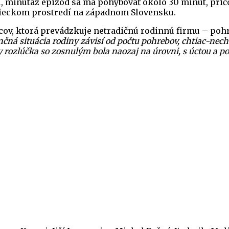
, minutáž epizód sa má pohybovať okolo 30 minút, pričo
vidieckom prostredí na západnom Slovensku.
cov, ktorá prevádzkuje netradičnú rodinnú firmu – poh
nančná situácia rodiny závisí od počtu pohrebov, chtiac-nec
by rozlúčka so zosnulým bola naozaj na úrovni, s úctou a p