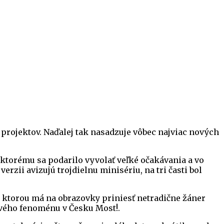
 projektov. Naďalej tak nasadzuje vôbec najviac nových
ktorému sa podarilo vyvolať veľké očakávania a vo
erzii avizujú trojdielnu minisériu, na tri časti bol
 ktorou má na obrazovky priniesť netradične žáner
ového fenoménu v Česku Most!.