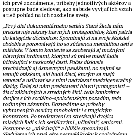
ich prvé zoznámenie, príbehy jednotlivých aktérov a
postupne bude sledovať, ako sa bude vyvíjať ich vzťah
a tiež pohľad na ich rozdielne svety.
„Prvý diel dokumentárneho seriálu Stará škola nám
predstavuje názory hlavných protagonistov, ktorí patria
do kategórie dôchodcov. Spomínajú si na svoje školské
obdobie a porovnávajú ho so súčasnou mentalitou detí a
mládeže. V tomto kontexte sa zaoberajú aj možnými
hlavnými hrdinami, ktorými sú práve mladí ľudia
účinkujúci v neskoršej časti. Počas diskusie
prechádzajú aj úsmevnými pasážami, no najmä sa
venujú otázkam, akí budú žiaci, ktorým sa majú
venovať a usilovať sa s nimi nadviazať medzigeneračný
dialóg. Ďalej sú nám predstavení hlavní protagonisti –
žiaci základných a stredných škôl, teda konkrétne
dvojice s ich sociálno-spoločenským pozadím, teda
rodinným zázemím. Dozvedáme sa príbehy
vyhranených osudov, mnohokrát i s tragickým
kontextom. Po predstavení sa stretávajú dvojica
mladých ľudí s ich seriálovými „učiteľmi“, seniormi.
Postupne sa „oťukávajú“ a bližšie spoznávajú.
Sledujeme ich prvé, ešte nesmelé kroky k spoločnému