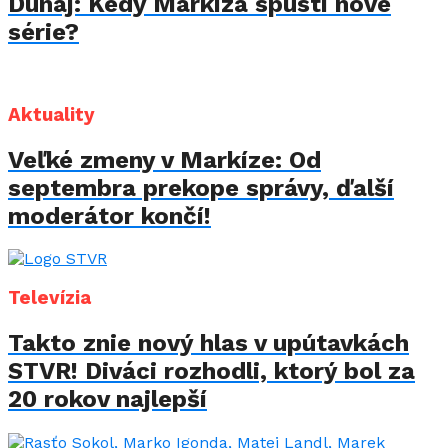
Dunaj: Kedy Markíza spustí nové
série?
Aktuality
Veľké zmeny v Markíze: Od
septembra prekope správy, ďalší
moderátor končí!
Televízia
Takto znie nový hlas v upútavkách
STVR! Diváci rozhodli, ktorý bol za
20 rokov najlepší