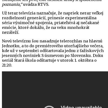
poznaniu,“
uvádza RTVS.
Už teraz televízia naznačuje, že napriek neraz veľkej
rozdielnosti generácií, prinesie experimentálna
séria výnimočné spojenia, priateľstvá aj nečakané
emócie, ktoré dokážu, že na veku mnohokrát
nezáleží.
Novú televíznu šou nasadzuje telerozhlas na hlavnú
Jednotku, a to do premiérového utorňajšieho večera,
kde už v septembri odštartovala jednu z ťažiskových
jesenných noviniek S úsmevom po Slovensku. Doku
seriál Stará škola odštartuje v utorok 1. októbra o
21:20.