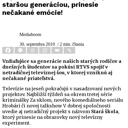
staršou generáciou, prinesie
nečakané emócie!
Mediaboom
30. septembra 2019
/ 2 min. čítania
Vzdiaľujúce sa generácie našich starých rodičov a
dnešných študentov sa pokúsi RTVS spojiť v
netradičnej televíznej šou, v ktorej vzniknú aj
nečakané priateľstvá.
Televízie na jeseň pokračujú v nasadzovaní nových
projektov. Najbližší týždeň sa okrem tretej série
kriminálky Za sklom, nového komediálneho seriálu
Hrobári či novej talkshow V dobrej spoločnosti
uvedie aj netradičný projekt s názvom
Stará škola
,
ktorý prinesie na obrazovky nový televízny
experiment.