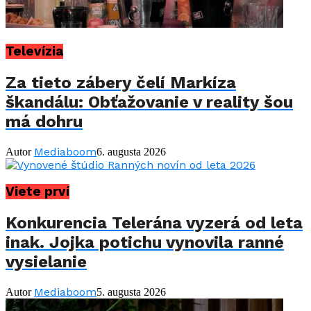
Televízia
Za tieto zábery čelí Markíza
škandálu: Obťažovanie v reality šou
má dohru
Mediaboom
Autor
6. augusta 2026
Viete prví
Konkurencia Telerána vyzerá od leta
inak. Jojka potichu vynovila ranné
vysielanie
Mediaboom
Autor
5. augusta 2026