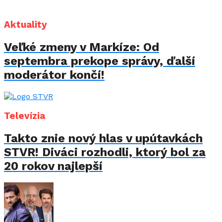
Aktuality
Veľké zmeny v Markíze: Od
septembra prekope správy, ďalší
moderátor končí!
Televízia
Takto znie nový hlas v upútavkách
STVR! Diváci rozhodli, ktorý bol za
20 rokov najlepší