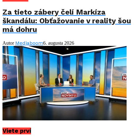
Za tieto zábery čelí Markíza
škandálu: Obťažovanie v reality šou
má dohru
Mediaboom
Autor
6. augusta 2026
Viete prví