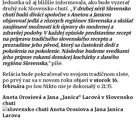
Jednotka už aj bližšie informovala, ako bude vyzerať
druhý rok Slovensko chutí.
„
V druhej sérii Slovensko
chutí budú diváci spoločne s Anetou a Janicou
objavovať jedlá z rôznych regiónov Slovenska a skúšať
zaujímavé možnosti ich úpravy do modernej a
zdravšej podoby. V každej epizóde predstavíme recept
na prípravu tradičného slovenského receptu a
prezradíme jeho pôvod, ktorý sa častokrát dedí z
pokolenia na pokolenie. Následne budeme svedkami
jeho príprav rukami domácej kuchárky z daného
regiónu Slovenska
,“
píše.
Relácia bude pokračovať vo svojom tradičnom slote,
po prvý raz sa v novom roku objaví
v utorok 16.
februára
po šou Nikto nie je dokonalý o 21:35.
Aneta Orosiová a Jana „Janica“ Lacová v Slovensko
chutí