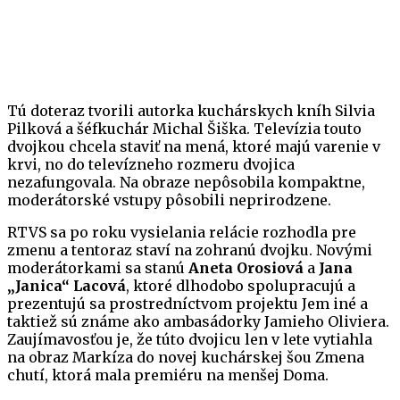
Tú doteraz tvorili autorka kuchárskych kníh Silvia
Pilková a šéfkuchár Michal Šiška. Televízia touto
dvojkou chcela staviť na mená, ktoré majú varenie v
krvi, no do televízneho rozmeru dvojica
nezafungovala. Na obraze nepôsobila kompaktne,
moderátorské vstupy pôsobili neprirodzene.
RTVS sa po roku vysielania relácie rozhodla pre
zmenu a tentoraz staví na zohranú dvojku. Novými
moderátorkami sa stanú
Aneta Orosiová
a
Jana
„Janica“ Lacová
, ktoré dlhodobo spolupracujú a
prezentujú sa prostredníctvom projektu Jem iné a
taktiež sú známe ako ambasádorky Jamieho Oliviera.
Zaujímavosťou je, že túto dvojicu len v lete vytiahla
na obraz Markíza do novej kuchárskej šou Zmena
chutí, ktorá mala premiéru na menšej Doma.