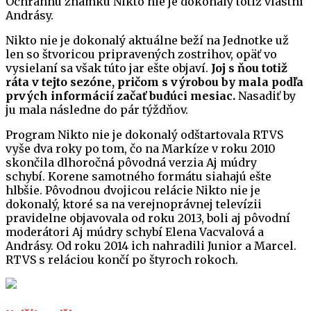
Ochrannú známku Nikto nie je dokonalý totiž vlastní
Andrásy.
Nikto nie je dokonalý aktuálne beží na Jednotke už
len so štvoricou pripravených zostrihov, opäť vo
vysielaní sa však túto jar ešte objaví.
Joj s ňou totiž
ráta v tejto sezóne, pričom s výrobou by mala podľa
prvých informácií začať budúci mesiac.
Nasadiť by
ju mala následne do pár týždňov.
Program Nikto nie je dokonalý odštartovala RTVS
vyše dva roky po tom, čo na Markíze v roku 2010
skončila dlhoročná pôvodná verzia Aj múdry
schybí. Korene samotného formátu siahajú ešte
hlbšie. Pôvodnou dvojicou relácie Nikto nie je
dokonalý, ktoré sa na verejnoprávnej televízii
pravidelne objavovala od roku 2013, boli aj pôvodní
moderátori Aj múdry schybí Elena Vacvalová a
Andrásy. Od roku 2014 ich nahradili Junior a Marcel.
RTVS s reláciou končí po štyroch rokoch.