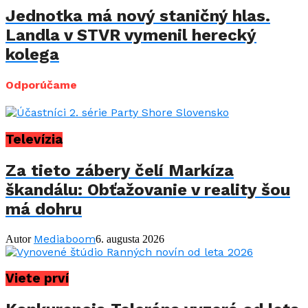
Jednotka má nový staničný hlas.
Landla v STVR vymenil herecký
kolega
Odporúčame
Televízia
Za tieto zábery čelí Markíza
škandálu: Obťažovanie v reality šou
má dohru
Mediaboom
Autor
6. augusta 2026
Viete prví