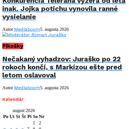
Konkurencia Telerána vyzerá od leta
inak. Jojka potichu vynovila ranné
vysielanie
Mediaboom
Autor
5. augusta 2026
Pikošky
Nečakaný vyhadzov: Juraško po 22
rokoch končí, s Markízou ešte pred
letom oslavoval
Mediaboom
Autor
5. augusta 2026
Kalendár
august 2026
Po
Ut
St
Št
Pi
So
Ne
1
2