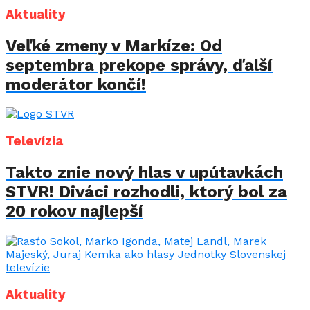
Aktuality
Veľké zmeny v Markíze: Od
septembra prekope správy, ďalší
moderátor končí!
Televízia
Takto znie nový hlas v upútavkách
STVR! Diváci rozhodli, ktorý bol za
20 rokov najlepší
Aktuality