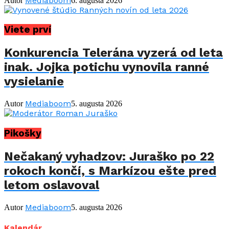
Mediaboom
Autor
6. augusta 2026
Viete prví
Konkurencia Telerána vyzerá od leta
inak. Jojka potichu vynovila ranné
vysielanie
Mediaboom
Autor
5. augusta 2026
Pikošky
Nečakaný vyhadzov: Juraško po 22
rokoch končí, s Markízou ešte pred
letom oslavoval
Mediaboom
Autor
5. augusta 2026
Kalendár