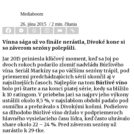
Mediaboom
26. júna 2015
/ 2 min. čítania
Vínna sága už vo finále nerástla, Divoké kone si
so záverom sezóny polepšili.
Jar 2015 priniesla kľúčový moment, keď sa Joj po
dvoch rokoch podarilo zlomiť nadvládu Búrlivého
vína. Seriál Markízy sa po väčšinu sezóny trápil, pod
priemermi predchádzajúcich sérií skončil aj v
najsilnejších časoch. Najlepšie na tom
Búrlivé víno
bolo pri štarte a na konci piatej série, kedy sa blížilo
k 10 ratingom. V priebehu jari sa najprv jeho výkony
ustálili okolo 8,5 %, v najslabšom období padalo pod
osmičku a prehrávalo s Divokými koňmi. Podielovo
sa dlhodobo Búrlivé víno držalo v podpriemeroch
hlavného vysielacieho času lídra, keď často uhrávalo
share okolo 22 – 24 %. Pred záverom sezóny už
narástlo k 29-tke.