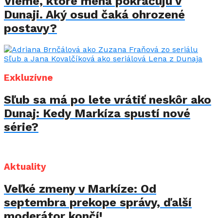
Vieme, ktoré mená pokračujú v
Dunaji. Aký osud čaká ohrozené
postavy?
Exkluzívne
Sľub sa má po lete vrátiť neskôr ako
Dunaj: Kedy Markíza spustí nové
série?
Aktuality
Veľké zmeny v Markíze: Od
septembra prekope správy, ďalší
moderátor končí!