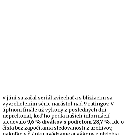
V júni sa začal seriál zviechať a s blížiacim sa
vyvrcholením série narástol nad 9 ratingov. V
úplnom finále už výkony z posledných dní
neprekonal, keď ho podľa našich informácií
sledovalo
9,6 % divákov s podielom 28,7 %
. Ide o
čísla bez započítania sledovanosti z archívov,
nakoľko v článku uvádzame aj výkony z obdobia,