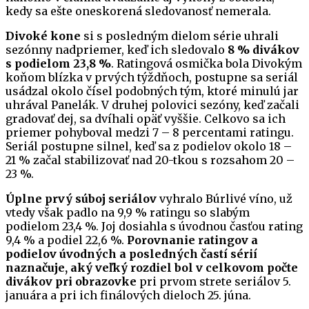
kedy sa ešte oneskorená sledovanosť nemerala.
Divoké kone
si s posledným dielom série uhrali
sezónny nadpriemer, keď ich sledovalo
8 % divákov
s podielom 23,8 %
. Ratingová osmička bola Divokým
koňom blízka v prvých týždňoch, postupne sa seriál
usádzal okolo čísel podobných tým, ktoré minulú jar
uhrával Panelák. V druhej polovici sezóny, keď začali
gradovať dej, sa dvíhali opäť vyššie. Celkovo sa ich
priemer pohyboval medzi 7 – 8 percentami ratingu.
Seriál postupne silnel, keď sa z podielov okolo 18 –
21 % začal stabilizovať nad 20-tkou s rozsahom 20 –
23 %.
Úplne prvý súboj seriálov
vyhralo Búrlivé víno, už
vtedy však padlo na 9,9 % ratingu so slabým
podielom 23,4 %. Joj dosiahla s úvodnou časťou rating
9,4 % a podiel 22,6 %.
Porovnanie ratingov a
podielov úvodných
a posledných
častí sérií
naznačuje, aký veľký rozdiel bol v celkovom počte
divákov pri obrazovke
pri prvom strete seriálov 5.
januára a pri ich finálových dieloch 25. júna.