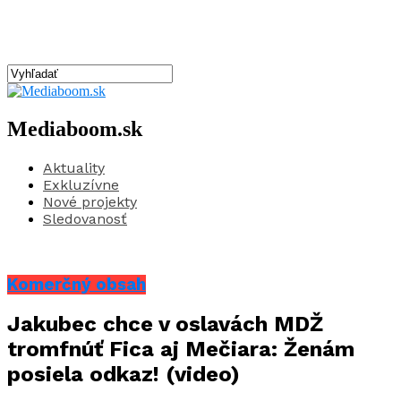
Mediaboom.sk
Aktuality
Exkluzívne
Nové projekty
Sledovanosť
Komerčný obsah
Jakubec chce v oslavách MDŽ
tromfnúť Fica aj Mečiara: Ženám
posiela odkaz! (video)