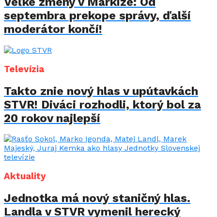
Veľké zmeny v Markíze: Od
septembra prekope správy, ďalší
moderátor končí!
Televízia
Takto znie nový hlas v upútavkách
STVR! Diváci rozhodli, ktorý bol za
20 rokov najlepší
Aktuality
Jednotka má nový staničný hlas.
Landla v STVR vymenil herecký