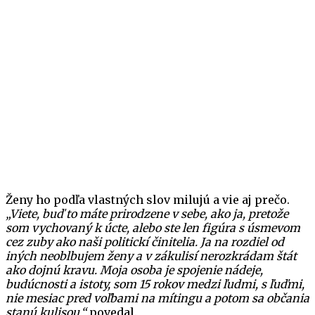
Ženy ho podľa vlastných slov milujú a vie aj prečo.
„Viete, buď to máte prirodzene v sebe, ako ja, pretože
som vychovaný k úcte, alebo ste len figúra s úsmevom
cez zuby ako naši politickí činitelia. Ja na rozdiel od
iných neoblbujem ženy a v zákulisí nerozkrádam štát
ako dojnú kravu. Moja osoba je spojenie nádeje,
budúcnosti a istoty, som 15 rokov medzi ľudmi, s ľuďmi,
nie mesiac pred voľbami na mítingu a potom sa občania
stanú kulisou,“
povedal.