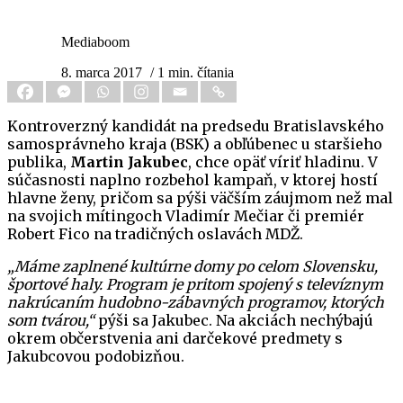
Mediaboom
8. marca 2017
/ 1 min. čítania
Kontroverzný kandidát na predsedu Bratislavského
samosprávneho kraja (BSK) a obľúbenec u staršieho
publika,
Martin Jakubec
, chce opäť víriť hladinu. V
súčasnosti naplno rozbehol kampaň, v ktorej hostí
hlavne ženy, pričom sa pýši väčším záujmom než mal
na svojich mítingoch Vladimír Mečiar či premiér
Robert Fico na tradičných oslavách MDŽ.
„Máme zaplnené kultúrne domy po celom Slovensku,
športové haly. Program je pritom spojený s televíznym
nakrúcaním hudobno-zábavných programov, ktorých
som tvárou,“
pýši sa Jakubec. Na akciách nechýbajú
okrem občerstvenia ani darčekové predmety s
Jakubcovou podobizňou.