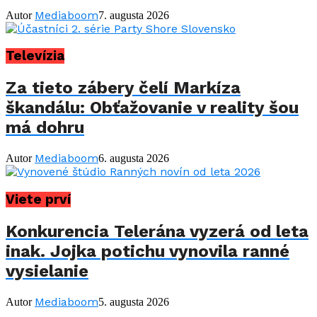
Mediaboom
Autor
7. augusta 2026
Televízia
Za tieto zábery čelí Markíza
škandálu: Obťažovanie v reality šou
má dohru
Mediaboom
Autor
6. augusta 2026
Viete prví
Konkurencia Telerána vyzerá od leta
inak. Jojka potichu vynovila ranné
vysielanie
Mediaboom
Autor
5. augusta 2026