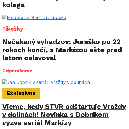
kolega
Pikošky
Nečakaný vyhadzov: Juraško po 22
rokoch končí, s Markízou ešte pred
letom oslavoval
Odporúčame
Exkluzívne
Vieme, kedy STVR odštartuje Vraždy
v dolinách! Novinka s Dobríkom
vyzve seriál Markízy