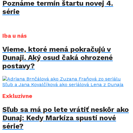
Poznáme termín štartu novej 4.
série
Iba u nás
Vieme, ktoré mená pokračujú v
Dunaji. Aký osud čaká ohrozené
postavy?
Exkluzívne
Sľub sa má po lete vrátiť neskôr ako
Dunaj: Kedy Markíza spustí nové
série?