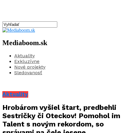
Mediaboom.sk
Aktuality
Exkluzívne
Nové projekty
Sledovanosť
Aktuality
Hrobárom vyšiel štart, predbehli
Sestričky či Oteckov! Pomohol im
Talent s novým rekordom, so
správami na čele jesene