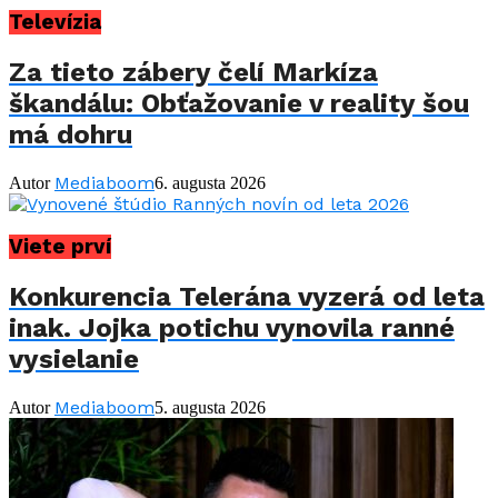
Televízia
Za tieto zábery čelí Markíza
škandálu: Obťažovanie v reality šou
má dohru
Mediaboom
Autor
6. augusta 2026
Viete prví
Konkurencia Telerána vyzerá od leta
inak. Jojka potichu vynovila ranné
vysielanie
Mediaboom
Autor
5. augusta 2026