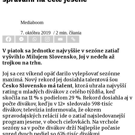
Mediaboom
7. októbra 2019
/ 2 min. čítania
V piatok sa Jednotke najvyššie v sezóne zatiaľ
vyšvihlo Milujem Slovensko, Joj v nedeľu až
trojkou na trhu.
Joj sa cez víkend opäť darilo vylepšovať sezónne
maximá. Nový rekord jej dosiahla talentová šou
Česko Slovensko má talent
, ktorá uhrala najvyšší
rating u mladých divákov z celého týždňa, keď
skočila na 11 % s podielom 29 %. Rekord dosiahla aj v
počte divákov, keď ju v 12+ sledovalo 598-tisíc
divákov, televízia informovala, že okrem
spravodajských relácií ide o zatiaľ najsledovanejší
program jesene, v oboch cieľovkách. Na vrchole
sezóny sa v počte divákov drží Najlepšie počasie
spred dvoch nediel so 676-tisíc divákmi.