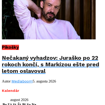
Pikošky
Nečakaný vyhadzov: Juraško po 22
rokoch končí, s Markízou ešte pred
letom oslavoval
Mediaboom
Autor
5. augusta 2026
Kalendár
august 2026
Po
Ut
St
Št
Pi
So
Ne