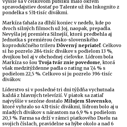
Vyššie sa v celkovom publiku malo okrem
spravodajstiev dostať po Talente už iba Inkognito z
pondelka s 531-tisíc divákmi.
Markíza ťahala za dlhší koniec v nedeľu, kde po
dvoch silných filmoch už Joj, naopak, prepadla.
Nevyšla jej premiéra Silnejší, ktorú predbehla aj
Jednotka s premiérou česko-slovenského
koprodukčného trileru
Dôverný nepriateľ
. Celkovo
si ho pozrelo 284-tisíc divákov s podielom 13 %,
dvojkou bol aj v obchodnej cieľovke. Lídrom bola
Markíza so šou
Tvoja tvár znie povedome
, ktorá
však medzitýždenne padla o rating na 7,4 % s
podielom 22,5 %. Celkovo si ju pozrelo 396-tisíc
divákov.
Líderstvo si v posledné tri dni týždňa vychutnala
každá z hlavných televízií. V piatok sa zatiaľ
najvyššie v sezóne dostalo
Milujem Slovensko
,
ktoré vyhralo so 431-tisíc divákmi, lídrom bolo aj u
mladých divákov s nárastom na 6,9 % s podielom
20,3 %. Farma sa drží v rámci piatkového Duelu na
svojich číslach, pravidelne sa hýbe okolo a nad 6