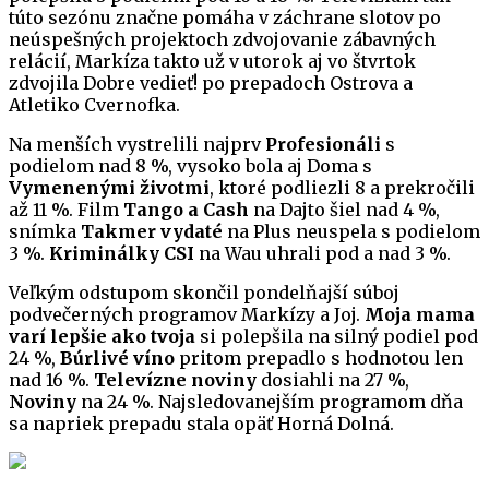
túto sezónu značne pomáha v záchrane slotov po
neúspešných projektoch zdvojovanie zábavných
relácií, Markíza takto už v utorok aj vo štvrtok
zdvojila Dobre vedieť! po prepadoch Ostrova a
Atletiko Cvernofka.
Na menších vystrelili najprv
Profesionáli
s
podielom nad 8 %, vysoko bola aj Doma s
Vymenenými životmi
, ktoré podliezli 8 a prekročili
až 11 %. Film
Tango a Cash
na Dajto šiel nad 4 %,
snímka
Takmer vydaté
na Plus neuspela s podielom
3 %.
Kriminálky CSI
na Wau uhrali pod a nad 3 %.
Veľkým odstupom skončil pondelňajší súboj
podvečerných programov Markízy a Joj.
Moja mama
varí lepšie ako tvoja
si polepšila na silný podiel pod
24 %,
Búrlivé víno
pritom prepadlo s hodnotou len
nad 16 %.
Televízne noviny
dosiahli na 27 %,
Noviny
na 24 %. Najsledovanejším programom dňa
sa napriek prepadu stala opäť Horná Dolná.