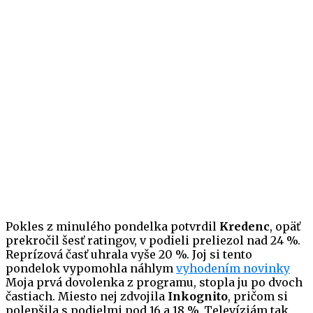
Pokles z minulého pondelka potvrdil
Kredenc
, opäť
prekročil šesť ratingov, v podieli preliezol nad 24 %.
Reprízová časť uhrala vyše 20 %. Joj si tento
pondelok vypomohla náhlym
vyhodením novinky
Moja prvá dovolenka z programu, stopla ju po dvoch
častiach. Miesto nej zdvojila
Inkognito
, pričom si
polepšila s podielmi pod 16 a 18 %. Televíziám tak