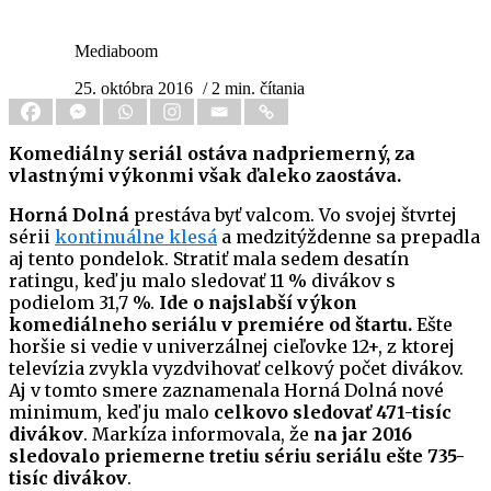
Mediaboom
25. októbra 2016
/ 2 min. čítania
Komediálny seriál ostáva nadpriemerný, za
vlastnými výkonmi však ďaleko zaostáva.
Horná Dolná
prestáva byť valcom. Vo svojej štvrtej
sérii
kontinuálne klesá
a medzitýždenne sa prepadla
aj tento pondelok. Stratiť mala sedem desatín
ratingu, keď ju malo sledovať 11 % divákov s
podielom 31,7 %.
Ide o najslabší výkon
komediálneho seriálu v premiére od štartu.
Ešte
horšie si vedie v univerzálnej cieľovke 12+, z ktorej
televízia zvykla vyzdvihovať celkový počet divákov.
Aj v tomto smere zaznamenala Horná Dolná nové
minimum, keď ju malo
celkovo sledovať 471-tisíc
divákov
. Markíza informovala, že
na jar 2016
sledovalo priemerne tretiu sériu seriálu ešte 735-
tisíc divákov
.