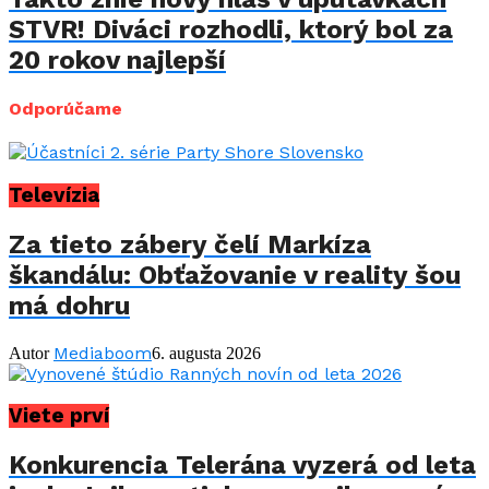
STVR! Diváci rozhodli, ktorý bol za
20 rokov najlepší
Odporúčame
Televízia
Za tieto zábery čelí Markíza
škandálu: Obťažovanie v reality šou
má dohru
Mediaboom
Autor
6. augusta 2026
Viete prví
Konkurencia Telerána vyzerá od leta