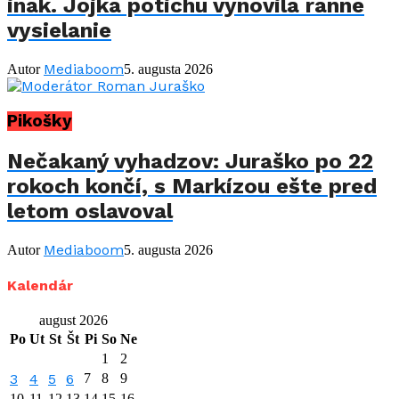
inak. Jojka potichu vynovila ranné
vysielanie
Mediaboom
Autor
5. augusta 2026
Pikošky
Nečakaný vyhadzov: Juraško po 22
rokoch končí, s Markízou ešte pred
letom oslavoval
Mediaboom
Autor
5. augusta 2026
Kalendár
august 2026
Po
Ut
St
Št
Pi
So
Ne
1
2
3
4
5
6
7
8
9
10
11
12
13
14
15
16