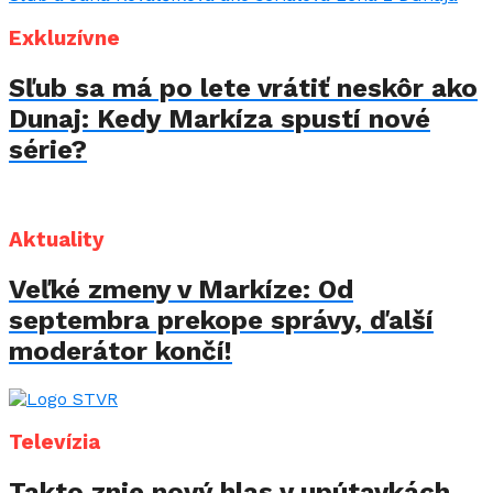
Exkluzívne
Sľub sa má po lete vrátiť neskôr ako
Dunaj: Kedy Markíza spustí nové
série?
Aktuality
Veľké zmeny v Markíze: Od
septembra prekope správy, ďalší
moderátor končí!
Televízia
Takto znie nový hlas v upútavkách