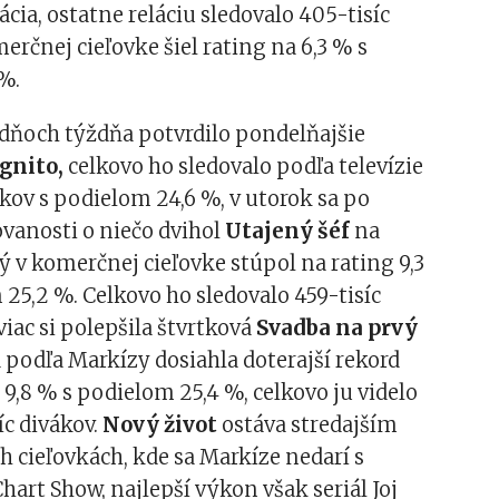
ácia, ostatne reláciu sledovalo 405-tisíc
merčnej cieľovke šiel rating na 6,3 % s
%.
 dňoch týždňa potvrdilo pondelňajšie
gnito,
celkovo ho sledovalo podľa televízie
ákov s podielom 24,6 %, v utorok sa po
vanosti o niečo dvihol
Utajený šéf
na
ý v komerčnej cieľovke stúpol na rating 9,3
25,2 %. Celkovo ho sledovalo 459-tisíc
viac si polepšila štvrtková
Svadba na prvý
á podľa Markízy dosiahla doterajší rekord
,8 % s podielom 25,4 %, celkovo ju videlo
íc divákov.
Nový život
ostáva stredajším
h cieľovkách, kde sa Markíze nedarí s
art Show, najlepší výkon však seriál Joj