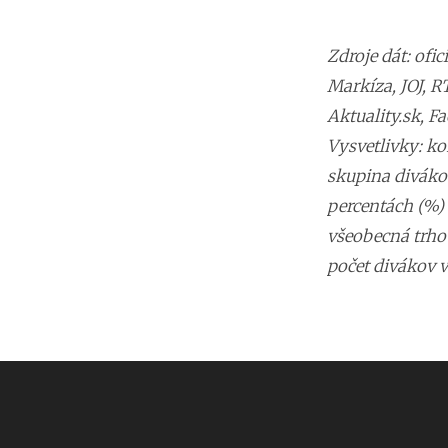
Zdroje dát: ofi
Markíza, JOJ, RT
Aktuality.sk, F
Vysvetlivky: ko
skupina divákov
percentách (%) 
všeobecná trho
počet divákov v