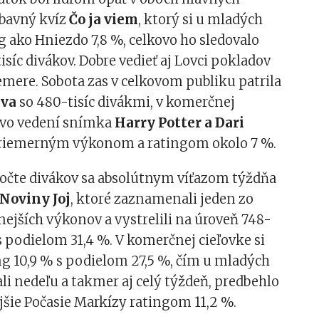
ábavný kvíz
Čo ja viem
, ktorý si u mladých
ng ako Hniezdo 7,8 %, celkovo ho sledovalo
síc divákov. Dobre vedieť aj Lovci pokladov
emere. Sobota zas v celkovom publiku patrila
eva
so 480-tisíc divákmi, v komerčnej
a vo vedení snímka
Harry Potter a Dari
priemerným výkonom a ratingom okolo 7 %.
očte divákov sa absolútnym víťazom týždňa
Noviny Joj
, ktoré zaznamenali jeden zo
lnejších výkonov a vystrelili na úroveň 748-
 s podielom 31,4 %. V komerčnej cieľovke si
ing 10,9 % s podielom 27,5 %, čím u mladých
li nedeľu a takmer aj celý týždeň, predbehlo
ajšie Počasie Markízy ratingom 11,2 %.