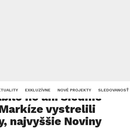
do jarným hitom,
KTUALITY
EXKLUZÍVNE
NOVÉ PROJEKTY
SLEDOVANOSŤ
bilo ho ani Siedme
Markíze vystrelili
, najvyššie Noviny