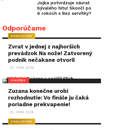
Jojka potvrdzuje návrat
bývalého hitu! Skončí po
6 rokoch s Bez servítky?
Odporúčame
EXKLUZÍVNE
Zvrat v jednej z najhorších
prevádzok Na nože! Zatvorený
podnik nečakane otvoril
25. JÚNA 2026
PIKOŠKY
Zuzana konečne urobí
rozhodnutie: Vo finále ju čaká
poriadne prekvapenie!
25. JÚNA 2026
EXKLUZÍVNE