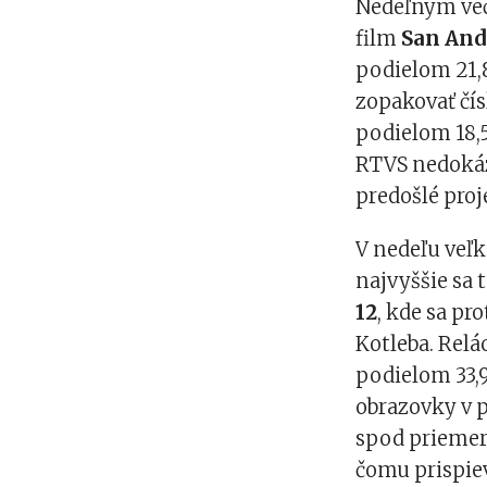
Nedeľným več
film
San And
podielom 21,
zopakovať čís
podielom 18,5
RTVS nedokáz
predošlé proj
V nedeľu veľk
najvyššie sa 
12
, kde sa pr
Kotleba. Relá
podielom 33,9
obrazovky v p
spod priemer
čomu prispie