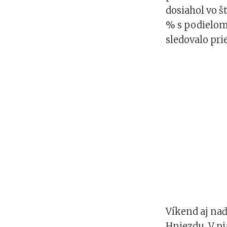
dosiahol vo š
% s podielom 
sledovalo pri
Víkend aj naď
Hniezdu. V pi