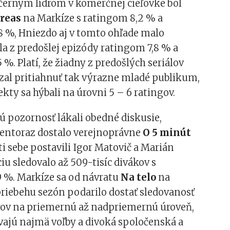
erným lídrom v komerčnej cieľovke bol
reas
na Markíze s ratingom 8,2 % a
8 %, Hniezdo aj v tomto ohľade malo
la z predošlej epizódy ratingom 7,8 % a
 %. Platí, že žiadny z predošlých seriálov
al pritiahnuť tak výrazne mladé publikum,
ekty sa hýbali na úrovni 5 – 6 ratingov.
ú pozornosť lákali obedné diskusie,
tentoraz dostalo verejnoprávne
O 5 minút
oti sebe postavili Igor Matovič a Marián
ciu sledovalo až 509-tisíc divákov s
 %. Markíze sa od návratu
Na telo
na
riebehu sezón podarilo dostať sledovanosť
ov na priemernú až nadpriemernú úroveň,
vajú najmä voľby a divoká spoločenská a