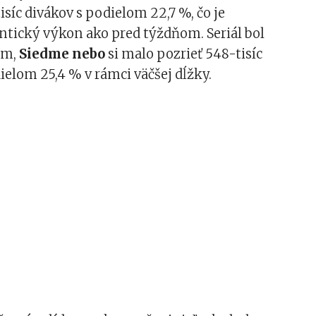
isíc divákov s podielom 22,7 %, čo je
ntický výkon ako pred týždňom. Seriál bol
om,
Siedme nebo
si malo pozrieť 548-tisíc
ielom 25,4 % v rámci väčšej dĺžky.