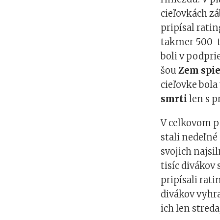
cieľovkách z
pripísal rati
takmer 500-ti
boli v podpri
šou
Zem spi
cieľovke bol
smrti
len s 
V celkovom p
stali nedeľné
svojich najsi
tisíc divákov
pripísali rat
divákov vyhra
ich len stred