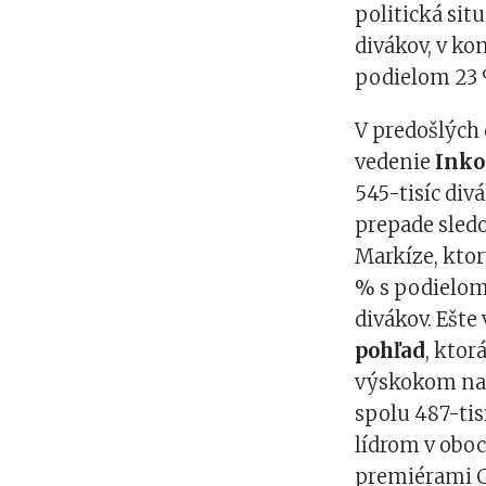
politická situ
divákov, v ko
podielom 23 
V predošlých
vedenie
Inko
545-tisíc div
prepade sledo
Markíze, ktor
% s podielom 
divákov. Ešte 
pohľad
, ktor
výskokom na 9
spolu 487-tis
lídrom v oboc
premiérami Ch