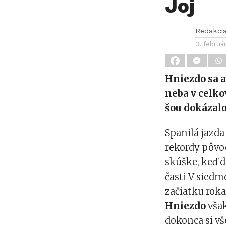
Joj
Redakci
3. februá
Hniezdo sa 
neba v celk
šou dokázalo
Spanilá jazda
rekordy pôvod
skúške, keď d
časti V siedm
začiatku roka
Hniezdo
však
dokonca si vš