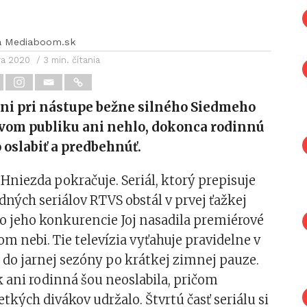
a Mediaboom.sk
ra 2020
/ 3 min. čítania
ani pri nástupe bežne silného Siedmeho
ovom publiku ani nehlo, dokonca rodinnú
 oslabiť a predbehnúť.
 Hniezda pokračuje. Seriál, ktorý prepisuje
ných seriálov RTVS obstál v prvej ťažkej
o jeho konkurencie Joj nasadila premiérové
om nebi. Tie televízia vyťahuje pravidelne v
 do jarnej sezóny po krátkej zimnej pauze.
 ani rodinná šou neoslabila, pričom
etkých divákov udržalo. Štvrtú časť seriálu si