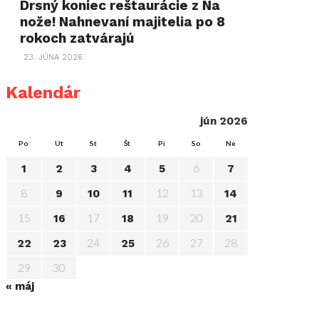
Drsný koniec reštaurácie z Na
nože! Nahnevaní majitelia po 8
rokoch zatvárajú
23. JÚNA 2026
Kalendár
jún 2026
Po
Ut
St
Št
Pi
So
Ne
6
1
2
3
4
5
7
8
12
13
9
10
11
14
15
17
19
20
16
18
21
24
26
27
28
22
23
25
29
30
« máj