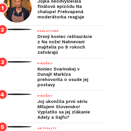
Jojka neodvysielala
finálovú epizódu Na
chalupe! Prekvapená
moderátorka reaguje
EXKLUZÍVNE
Drsný koniec reštaurácie
z Na nože! Nahnevaní
majitelia po 8 rokoch
zatvárajú
PIKOŠKY
Koniec Svarinskej v
Dunaji! Markíza
prehovorila o osude jej
postavy
PIKOŠKY
Joj ukončila prvú sériu
Milujem Slovensko!
Vyplatilo sa jej zlákanie
Adely a Sajfu?
AKTUALITY