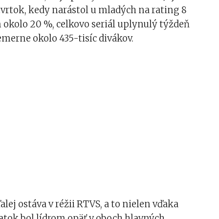
tvrtok, kedy narástol u mladých na rating 8
okolo 20 %, celkovo seriál uplynulý týždeň
emerne okolo 435-tisíc divákov.
alej ostáva v réžii RTVS, a to nielen vďaka
atok bol lídrom opäť v oboch hlavných