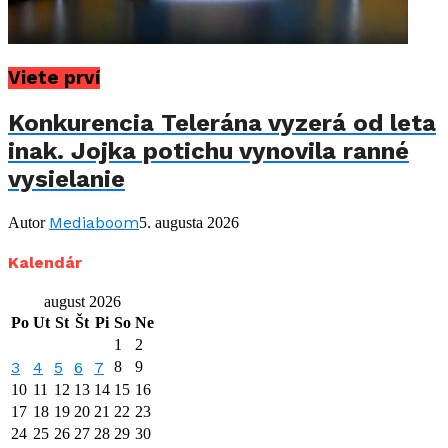
Viete prví
Konkurencia Telerána vyzerá od leta
inak. Jojka potichu vynovila ranné
vysielanie
Mediaboom
Autor
5. augusta 2026
Kalendár
august 2026
Po
Ut
St
Št
Pi
So
Ne
1
2
3
4
5
6
7
8
9
10
11
12
13
14
15
16
17
18
19
20
21
22
23
24
25
26
27
28
29
30