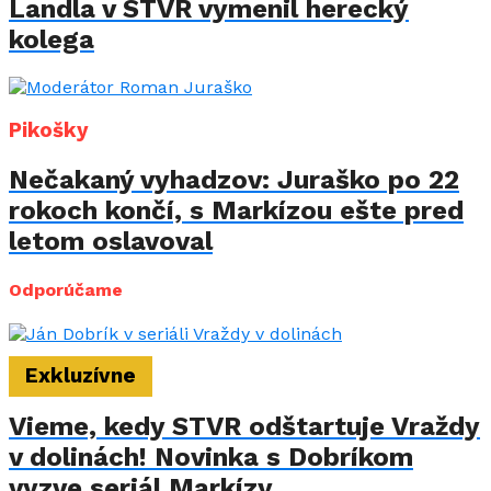
Landla v STVR vymenil herecký
kolega
Pikošky
Nečakaný vyhadzov: Juraško po 22
rokoch končí, s Markízou ešte pred
letom oslavoval
Odporúčame
Exkluzívne
Vieme, kedy STVR odštartuje Vraždy
v dolinách! Novinka s Dobríkom
vyzve seriál Markízy