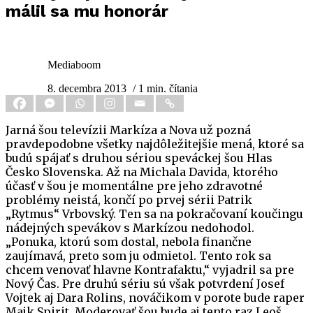
málil sa mu honorár
Mediaboom
8. decembra 2013
/ 1 min. čítania
Jarná šou televízii Markíza a Nova už pozná
pravdepodobne všetky najdôležitejšie mená, ktoré sa
budú spájať s druhou sériou speváckej šou Hlas
Česko Slovenska. Až na Michala Davida, ktorého
účasť v šou je momentálne pre jeho zdravotné
problémy neistá, končí po prvej sérii Patrik
„Rytmus“ Vrbovský. Ten sa na pokračovaní koučingu
nádejných spevákov s Markízou nedohodol.
„Ponuka, ktorú som dostal, nebola finančne
zaujímavá, preto som ju odmietol. Tento rok sa
chcem venovať hlavne Kontrafaktu,“ vyjadril sa pre
Nový Čas. Pre druhú sériu sú však potvrdení Josef
Vojtek aj Dara Rolins, nováčikom v porote bude raper
Majk Spirit. Moderovať šou bude aj tento raz Leoš